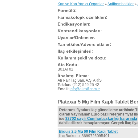
Kan ve Kan Yapıcı Organlar
»
Antitrombotikler
»
Formülü:
Farmakolojik özellikleri:
Endikasyonları:
Kontrendikasyonları:
Uyarılar/Önlemler:
Yan etkiler/Advers etkiler:
İlaç etkileşimleri:
Kullanım şekli ve dozu:
Atc Kodu:
B01AF02
İthalatçı Firma:
Ali Raif İlaç San. A.Ş. ARİS
Telefon:
(212) 549 25 42
Email:
info@aliraif.com.tr
Platexar 5 Mg Film Kaplı Tablet Ben
Referans fiyatları ilaç güncelleme tarihinde 
olarak yayınlanan Euro bazlı referans fiyat lis
ise
32702 sayılı Cumhurbaşkanlığı kararında
dahil edilerek hesaplanmıştır. Gerçek ilaç fiyat
Eliquis 2,5 Mg 60 Film Kaplı Tablet
İlaç Barkodu: 8699726095401