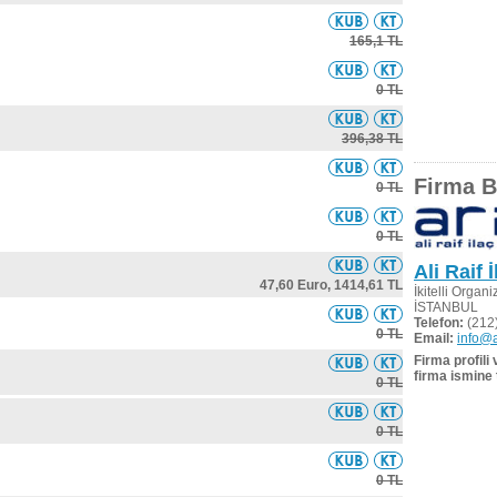
165,1 TL
0 TL
396,38 TL
Firma Bi
0 TL
0 TL
Ali Raif 
47,60 Euro,
1414,61 TL
İkitelli Organ
İSTANBUL
Telefon:
(212)
0 TL
Email:
info@a
Firma profili
firma ismine 
0 TL
0 TL
0 TL