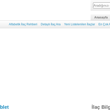
Anasayfa
Alfabetik İlaç Rehberi
Detaylı İlaç Ara
Yeni Listelenilen İlaçlar
En Çok A
blet
İlaç Bil