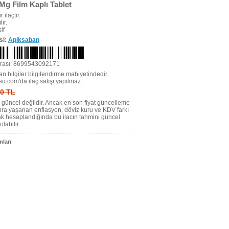
 Mg Film Kaplı Tablet
r ilaçtır.
ır.
if
si:
Apiksaban
rası: 8699543092171
n bilgiler bilgilendirme mahiyetindedir.
su.com'da ilaç satışı yapılmaz.
 0 TL
tı güncel değildir. Ancak en son fiyat güncelleme
nra yaşanan enflasyon, döviz kuru ve KDV farkı
ak hesaplandığında bu ilacın tahmini güncel
olabilir.
ları