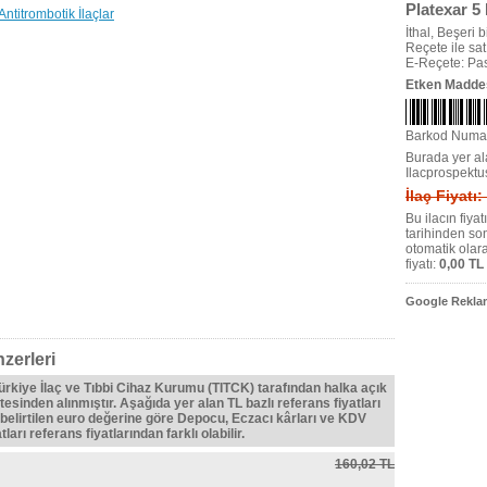
Platexar 5
Antitrombotik İlaçlar
İthal, Beşeri bi
Reçete ile satıl
E-Reçete: Pas
Etken Madde
Barkod Numa
Burada yer ala
Ilacprospektu
İlaç Fiyatı:
Bu ilacın fiya
tarihinden so
otomatik olar
fiyatı:
0,00 TL
Google Reklam
zerleri
Türkiye İlaç ve Tıbbi Cihaz Kurumu (TITCK) tarafından halka açık
tesinden alınmıştır. Aşağıda yer alan TL bazlı referans fiyatları
belirtilen euro değerine göre Depocu, Eczacı kârları ve KDV
ları referans fiyatlarından farklı olabilir.
160,02 TL