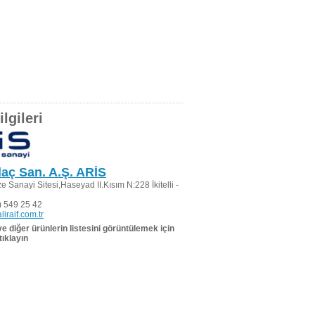
lgileri
İlaç San. A.Ş. ARİS
ize Sanayi Sitesi,Haseyad II.Kısım N:228 İkitelli -
 549 25 42
liraif.com.tr
 ve diğer ürünlerin listesini görüntülemek için
tıklayın