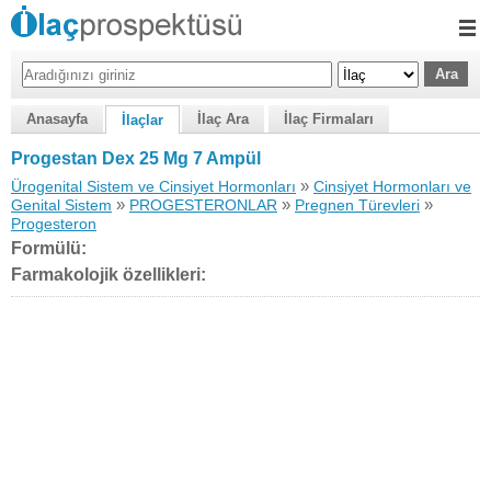
Anasayfa
İlaç Ara
İlaç Firmaları
İlaçlar
Progestan Dex 25 Mg 7 Ampül
»
Ürogenital Sistem ve Cinsiyet Hormonları
Cinsiyet Hormonları ve
»
»
»
Genital Sistem
PROGESTERONLAR
Pregnen Türevleri
Progesteron
Formülü:
Farmakolojik özellikleri: