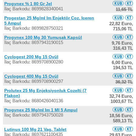
Progynex % 1 80 Gr Jel
İlaç Barkodu: 8699828340041
11,65 TL
Progestan 25 Mg/ml Im Enjektör Coz. Iceren
5 Ampul
22,82 Euro,
İlaç Barkodu: 8699828750321
715,06 TL
Progynex 100 Mg 30 Yumuşak Kapsül
İlaç Barkodu: 8697943190015
9,76 Euro,
316,43 TL
Cyclogest 200 Mg 15 Ovül
İlaç Barkodu: 8699708900280
6,00 Euro,
194,53 TL
Cyclogest 400 Mg 15 Ovül
İlaç Barkodu: 8699708900297
36,32 TL
Prolutex 25 Mg Enjeksiyonluk Cozelti (7
Flakon)
32,74 Euro,
İlaç Barkodu: 8680426040136
1003,67 TL
Progynex 25 Mg/ml Im 1 Ml 5 Ampul
İlaç Barkodu: 8697943750028
18,56 Euro,
589,13 TL
Lutinus 100 Mg 21 Vag. Tablet
İlaç Barkodu: 8697621100435
29,63 Euro,