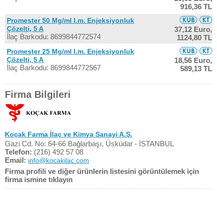
916,36 TL
Promester 50 Mg/ml I.m. Enjeksiyonluk
Çözelti, 5 A
37,12 Euro,
İlaç Barkodu: 8699844772574
1124,80 TL
Promester 25 Mg/ml I.m. Enjeksiyonluk
Çözelti, 5 A
18,56 Euro,
İlaç Barkodu: 8699844772567
589,13 TL
Firma Bilgileri
Koçak Farma İlaç ve Kimya Sanayi A.Ş.
Gazi Cd. No: 64-66 Bağlarbaşı, Üsküdar - İSTANBUL
Telefon:
(216) 492 57 08
Email:
info@kocakilac.com
Firma profili ve diğer ürünlerin listesini görüntülemek için
firma ismine tıklayın