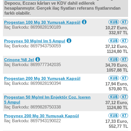
Depocu, Eczacı kârları ve KDV dahil edilerek
hesaplanmıştır. Gerçek ilaç fiyatları referans fiyatlarından
farklı olabilir.
Progestan 100 Mg 30 Yumuşak Kapsül
İlaç Barkodu: 8699828190189
10,27 Euro,
332,97 TL
Progynex 50 Mg/ml Im 5 Ampul
İlaç Barkodu: 8697943750059
37,12 Euro,
1124,80 TL
Crinone %8 Jel
İlaç Barkodu: 8699777342035
34,70 Euro,
1057,88 TL
Progestan 200 Mg 30 Yumuşak Kapsül
İlaç Barkodu: 8699828190394
17,94 Euro,
570,80 TL
Progestan 50 Mg/ml Im Enjektör Coz. Iceren
5 Ampul
37,12 Euro,
İlaç Barkodu: 8699828750338
1124,80 TL
Progynex 200 Mg 30 Yumuşak Kapsül
İlaç Barkodu: 8697943190022
17,33 Euro,
552,77 TL