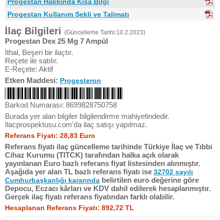
Progestan Hakkında Kısa Bilgi
Progestan Kullanım Şekli ve Talimatı
İlaç Bilgileri
(Güncelleme Tarihi:10.2.2023)
Progestan Dex 25 Mg 7 Ampül
İthal, Beşeri bir ilaçtır.
Reçete ile satılır.
E-Reçete: Aktif
Etken Maddesi:
Progesteron
Barkod Numarası: 8699828750758
Burada yer alan bilgiler bilgilendirme mahiyetindedir.
Ilacprospektusu.com'da ilaç satışı yapılmaz.
Referans Fiyatı: 28,83 Euro
Referans fiyatı ilaç güncelleme tarihinde Türkiye İlaç ve Tıbbi
Cihaz Kurumu (TITCK) tarafından halka açık olarak
yayınlanan Euro bazlı referans fiyat listesinden alınmıştır.
Aşağıda yer alan TL bazlı referans fiyatı ise
32702 sayılı
belirtilen euro değerine göre
Cumhurbaşkanlığı kararında
Depocu, Eczacı kârları ve KDV dahil edilerek hesaplanmıştır.
Gerçek ilaç fiyatı referans fiyatından farklı olabilir.
Hesaplanan Referans Fiyatı: 892,72 TL