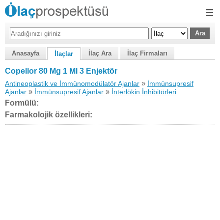
Anasayfa
İlaç Ara
İlaç Firmaları
İlaçlar
Copellor 80 Mg 1 Ml 3 Enjektör
»
Antineoplastik ve İmmünomodülatör Ajanlar
İmmünsupresif
»
»
Ajanlar
İmmünsupresif Ajanlar
İnterlökin İnhibitörleri
Formülü:
Farmakolojik özellikleri: