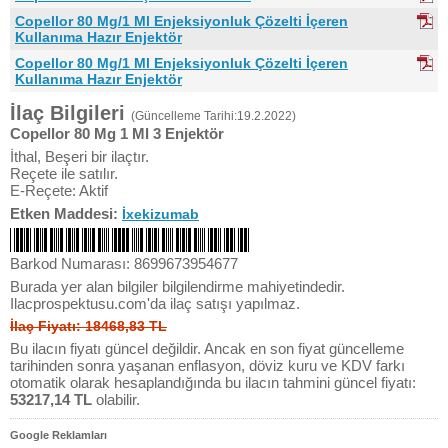
Copellor 80 Mg/1 Ml Enjeksiyonluk Çözelti İçeren
Kullanıma Hazır Enjektör
Copellor 80 Mg/1 Ml Enjeksiyonluk Çözelti İçeren
Kullanıma Hazır Enjektör
İlaç Bilgileri
(Güncelleme Tarihi:19.2.2022)
Copellor 80 Mg 1 Ml 3 Enjektör
İthal, Beşeri bir ilaçtır.
Reçete ile satılır.
E-Reçete: Aktif
Etken Maddesi:
İxekizumab
Barkod Numarası: 8699673954677
Burada yer alan bilgiler bilgilendirme mahiyetindedir.
Ilacprospektusu.com'da ilaç satışı yapılmaz.
İlaç Fiyatı: 18468,83 TL
Bu ilacın fiyatı güncel değildir. Ancak en son fiyat güncelleme
tarihinden sonra yaşanan enflasyon, döviz kuru ve KDV farkı
otomatik olarak hesaplandığında bu ilacın tahmini güncel fiyatı:
53217,14 TL
olabilir.
Google Reklamları