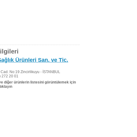
lgileri
ğlık Ürünleri San. ve Tic.
i Cad. No:19 Zincirlikuyu - İSTANBUL
 272 20 01
 ve diğer ürünlerin listesini görüntülemek için
tıklayın