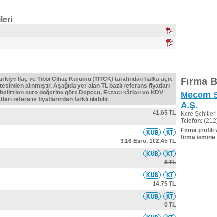
leri
Türkiye İlaç ve Tıbbi Cihaz Kurumu (TITCK) tarafından halka açık
Firma Bi
tesinden alınmıştır. Aşağıda yer alan TL bazlı referans fiyatları
belirtilen euro değerine göre Depocu, Eczacı kârları ve KDV
Mecom Sa
ları referans fiyatlarından farklı olabilir.
A.Ş.
41,65 TL
Kore Şehitler
Telefon:
(212)
Firma profili
firma ismine 
3,16 Euro,
102,45 TL
8 TL
14,75 TL
0 TL