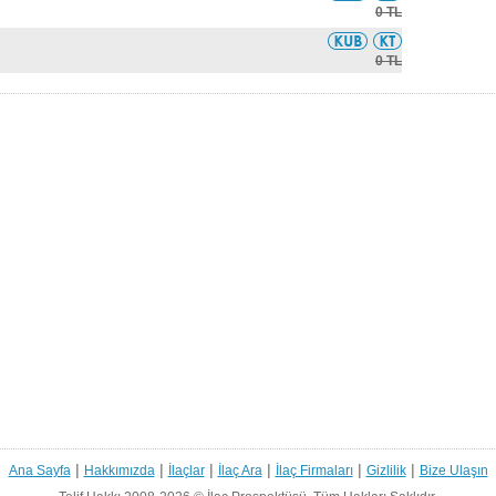
0 TL
0 TL
|
|
|
|
|
|
Ana Sayfa
Hakkımızda
İlaçlar
İlaç Ara
İlaç Firmaları
Gizlilik
Bize Ulaşın