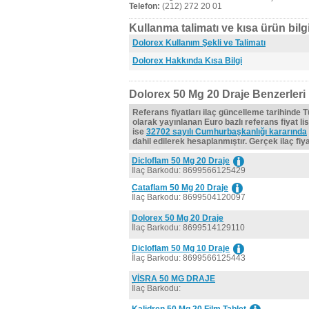
Telefon:
(212) 272 20 01
Kullanma talimatı ve kısa ürün bilgi
Dolorex Kullanım Şekli ve Talimatı
Dolorex Hakkında Kısa Bilgi
Dolorex 50 Mg 20 Draje Benzerleri
Referans fiyatları ilaç güncelleme tarihinde 
olarak yayınlanan Euro bazlı referans fiyat lis
ise
32702 sayılı Cumhurbaşkanlığı kararında
dahil edilerek hesaplanmıştır. Gerçek ilaç fiyat
Dicloflam 50 Mg 20 Draje
İlaç Barkodu: 8699566125429
Cataflam 50 Mg 20 Draje
İlaç Barkodu: 8699504120097
Dolorex 50 Mg 20 Draje
İlaç Barkodu: 8699514129110
Dicloflam 50 Mg 10 Draje
İlaç Barkodu: 8699566125443
VİSRA 50 MG DRAJE
İlaç Barkodu: