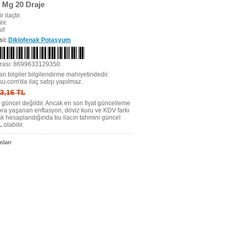
 Mg 20 Draje
r ilaçtır.
ır.
if
si:
Diklofenak Potasyum
rası: 8699633129350
n bilgiler bilgilendirme mahiyetindedir.
su.com'da ilaç satışı yapılmaz.
 3,16 TL
tı güncel değildir. Ancak en son fiyat güncelleme
nra yaşanan enflasyon, döviz kuru ve KDV farkı
ak hesaplandığında bu ilacın tahmini güncel
L
olabilir.
ları