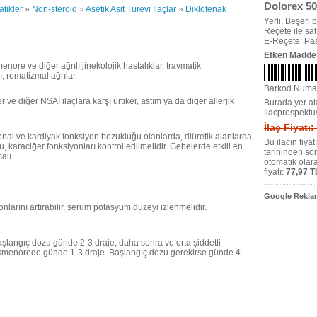
Dolorex 50
tikler
»
Non-steroid
»
Asetik Asit Türevi İlaçlar
»
Diklofenak
Yerli, Beşeri bi
Reçete ile satıl
E-Reçete: Pas
Etken Madde
nore ve diğer ağrılı jinekolojik hastalıklar, travmatik
, romatizmal ağrılar.
Barkod Numa
ser ve diğer NSAİ ilaçlara karşı ürtiker, astım ya da diğer allerjik
Burada yer ala
Ilacprospektu
İlaç Fiyatı:
enal ve kardiyak fonksiyon bozukluğu olanlarda, diüretik alanlarda,
Bu ilacın fiya
, karaciğer fonksiyonları kontrol edilmelidir. Gebelerde etkili en
tarihinden so
alı.
otomatik olar
fiyatı:
77,97 T
Google Reklam
nlarını artırabilir, serum potasyum düzeyi izlenmelidir.
başlangıç dozu günde 2-3 draje, daha sonra ve orta şiddetli
dismenorede günde 1-3 draje. Başlangıç dozu gerekirse günde 4