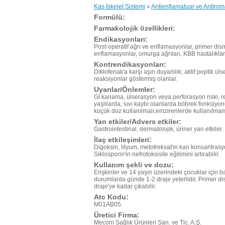
Kas İskelet Sistemi
»
Antienflamatuar ve Antiroma
Formülü:
Farmakolojik özellikleri:
Endikasyonları:
Post-operatif ağrı ve enflamasyonlar, primer disme
enflamasyonlar, omurga ağrıları, KBB hastalıkları
Kontrendikasyonları:
Diklofenak'a karşı aşırı duyarlılık; aktif peptik ül
reaksiyonlar göstermiş olanlar.
Uyarılar/Önlemler:
GI kanama, ülserasyon veya perforasyon riski, r
yaşlılarda, sıvı kaybı olanlarda böbrek fonksiyonu
küçük doz kullanılmalı;emzirenlerde kullanılmam
Yan etkiler/Advers etkiler:
Gastrointestinal, dermatolojik, üriner yan etkiler.
İlaç etkileşimleri:
Digoksin, lityum, metotreksat'ın kan konsantrasyo
Siklosporin'in nefrotoksisite eğilimini artırabilir.
Kullanım şekli ve dozu:
Erişkinler ve 14 yaşın üzerindeki çocuklar için 
durumlarda günde 1-2 draje yeterlidir. Primer 
draje'ye kadar çıkabilir.
Atc Kodu:
M01AB05
Üretici Firma:
Mecom Sağlık Ürünleri San. ve Tic. A.Ş.