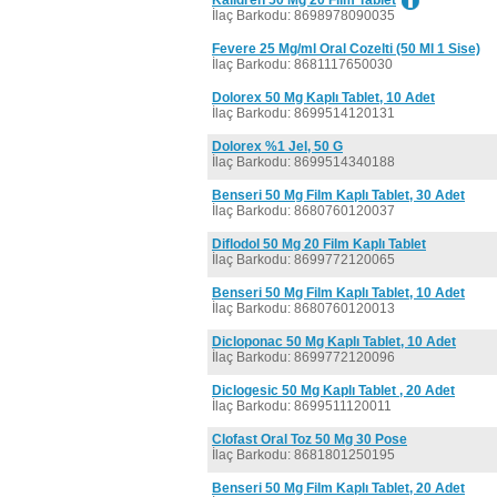
Kalidren 50 Mg 20 Film Tablet
İlaç Barkodu: 8698978090035
Fevere 25 Mg/ml Oral Cozelti (50 Ml 1 Sise)
İlaç Barkodu: 8681117650030
Dolorex 50 Mg Kaplı Tablet, 10 Adet
İlaç Barkodu: 8699514120131
Dolorex %1 Jel, 50 G
İlaç Barkodu: 8699514340188
Benseri 50 Mg Film Kaplı Tablet, 30 Adet
İlaç Barkodu: 8680760120037
Diflodol 50 Mg 20 Film Kaplı Tablet
İlaç Barkodu: 8699772120065
Benseri 50 Mg Film Kaplı Tablet, 10 Adet
İlaç Barkodu: 8680760120013
Dicloponac 50 Mg Kaplı Tablet, 10 Adet
İlaç Barkodu: 8699772120096
Diclogesic 50 Mg Kaplı Tablet , 20 Adet
İlaç Barkodu: 8699511120011
Clofast Oral Toz 50 Mg 30 Pose
İlaç Barkodu: 8681801250195
Benseri 50 Mg Film Kaplı Tablet, 20 Adet