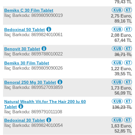
79,43 TL
Bemiks C 30 Film Tablet
İlaç Barkodu: 8699809090019
2,75 Euro,
89,16 TL
Bedoxinal 50 Tablet
İlaç Barkodu: 8699824010061
2,08 Euro,
67,44 TL
Benovit 30 Tablet
İlaç Barkodu: 8699788010022
36,71 TL
Bemiks 30 Film Tablet
İlaç Barkodu: 8699809090026
1,22 Euro,
39,55 TL
Benoral 250 Mg 30 Tablet
İlaç Barkodu: 8699527093859
1,73 Euro,
56,09 TL
Natural Wealth Vit.for The Hair 200 Iu 60
Tablet
136,23 TL
İlaç Barkodu: 8699791011108
Bedoxinal 30 Tablet
İlaç Barkodu: 8699824010054
1,63 Euro,
52,85 TL