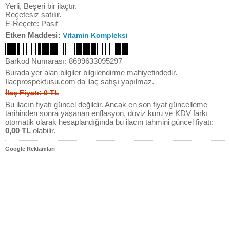
Yerli, Beşeri bir ilaçtır.
Reçetesiz satılır.
E-Reçete: Pasif
Etken Maddesi:
Vitamin Kompleksi
Barkod Numarası: 8699633095297
Burada yer alan bilgiler bilgilendirme mahiyetindedir.
Ilacprospektusu.com'da ilaç satışı yapılmaz.
İlaç Fiyatı: 0 TL
Bu ilacın fiyatı güncel değildir. Ancak en son fiyat güncelleme
tarihinden sonra yaşanan enflasyon, döviz kuru ve KDV farkı
otomatik olarak hesaplandığında bu ilacın tahmini güncel fiyatı:
0,00 TL
olabilir.
Google Reklamları