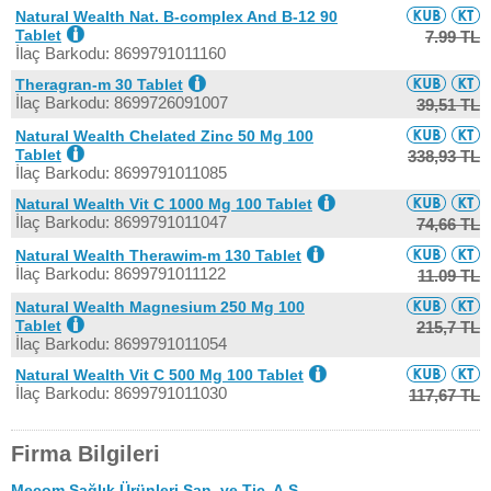
Natural Wealth Nat. B-complex And B-12 90
Tablet
7.99 TL
İlaç Barkodu: 8699791011160
Theragran-m 30 Tablet
İlaç Barkodu: 8699726091007
39,51 TL
Natural Wealth Chelated Zinc 50 Mg 100
Tablet
338,93 TL
İlaç Barkodu: 8699791011085
Natural Wealth Vit C 1000 Mg 100 Tablet
İlaç Barkodu: 8699791011047
74,66 TL
Natural Wealth Therawim-m 130 Tablet
İlaç Barkodu: 8699791011122
11.09 TL
Natural Wealth Magnesium 250 Mg 100
Tablet
215,7 TL
İlaç Barkodu: 8699791011054
Natural Wealth Vit C 500 Mg 100 Tablet
İlaç Barkodu: 8699791011030
117,67 TL
Firma Bilgileri
Mecom Sağlık Ürünleri San. ve Tic. A.Ş.