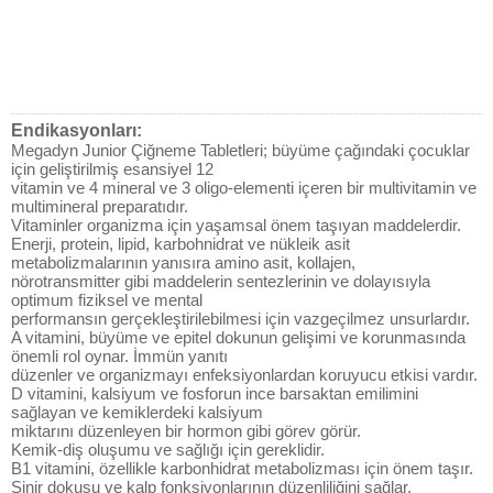
Endikasyonları:
Megadyn Junior Çiğneme Tabletleri; büyüme çağındaki çocuklar
için geliştirilmiş esansiyel 12
vitamin ve 4 mineral ve 3 oligo-elementi içeren bir multivitamin ve
multimineral preparatıdır.
Vitaminler organizma için yaşamsal önem taşıyan maddelerdir.
Enerji, protein, lipid, karbohnidrat ve nükleik asit
metabolizmalarının yanısıra amino asit, kollajen,
nörotransmitter gibi maddelerin sentezlerinin ve dolayısıyla
optimum fiziksel ve mental
performansın gerçekleştirilebilmesi için vazgeçilmez unsurlardır.
A vitamini, büyüme ve epitel dokunun gelişimi ve korunmasında
önemli rol oynar. İmmün yanıtı
düzenler ve organizmayı enfeksiyonlardan koruyucu etkisi vardır.
D vitamini, kalsiyum ve fosforun ince barsaktan emilimini
sağlayan ve kemiklerdeki kalsiyum
miktarını düzenleyen bir hormon gibi görev görür.
Kemik-diş oluşumu ve sağlığı için gereklidir.
B1 vitamini, özellikle karbonhidrat metabolizması için önem taşır.
Sinir dokusu ve kalp fonksiyonlarının düzenliliğini sağlar.