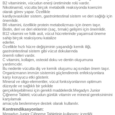
B2 vitamininin, vücudun enerji üretiminde rolü vardır.
Nikotinamid, vücutta birçok metabolik reaksiyonda koenzim
olarak görev yapar. Özellikle
kardiyovasküler sistem, gastrointestinal sistem ve deri sağlığı için
önemlidir.
B6 vitamini, özellikle protein metabolizması için önem taşır.
Biotin, deri ve deri eklerinin (saç, tırnak) gelişimi için önemlidir.
B12 vitamini ve folik asit, vücut hücrelerinde yaşamsal öneme
sahip birçok reaksiyonu katalize
ederler.
Özellikle hızlı hücre değişiminin yaşandığı kemik iliği,
gastrointestinal sistem gibi vücut dokularında
önemli rolleri vardır.
C vitamini, kollajen, osteoid doku ve dentin oluşumuna
yardımcıdır.
Bu nedenle vücutta diş ve kemik oluşumu açısından önem taşır.
Organizmanın immün sistemini güçlendirerek enfeksiyonlara
karşı koruyucu etki gösterir.
Mineral ve oligo-elementler, vücut fonksiyonlarının optimum
düzeyde ve sağlıklı bir şekilde
gerçekleşebilmesi için gerekli maddelerdir.Megadyn Junior
Çiğneme Tableti; vücudun günlük vitamin ve mineral gereksinimini
karşılamak
amacıyla beslenmeye destek olarak kullanılır.
Kontrendikasyonları:
Megadyn Junior Çiğneme Tabletinin kullanımı; içerdiği