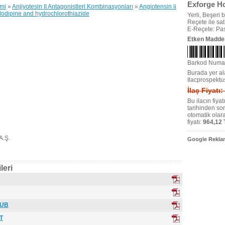
Exforge Hc
emi
»
Anjiyotesin II Antagonistleri Kombinasyonları
»
Angiotensin ii
lodipine and hydrochlorothiazide
Yerli, Beşeri bi
Reçete ile satıl
E-Reçete: Pas
Etken Madde
Barkod Numa
Burada yer ala
Ilacprospektu
İlaç Fiyatı
Bu ilacın fiya
tarihinden so
otomatik olar
fiyatı:
964,12 
A.Ş.
Google Reklam
leri
KUB
KT