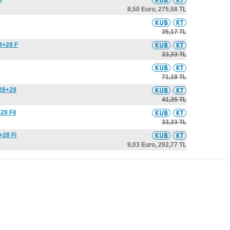
8,50 Euro,
275,58 TL
35,17 TL
8+28 F
33,33 TL
71,18 TL
(28+28
41,35 TL
28 Fil
33,33 TL
+28 Fi
9,03 Euro,
292,77 TL