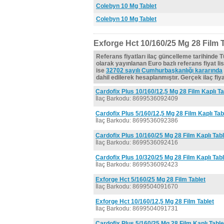
Colebyn 10 Mg Tablet
Colebyn 10 Mg Tablet
Exforge Hct 10/160/25 Mg 28 Film T
Referans fiyatları ilaç güncelleme tarihinde 
olarak yayınlanan Euro bazlı referans fiyat lis
ise
32702 sayılı Cumhurbaşkanlığı kararında
dahil edilerek hesaplanmıştır. Gerçek ilaç fiyat
Cardofix Plus 10/160/12,5 Mg 28 Film Kaplı Ta
İlaç Barkodu: 8699536092409
Cardofix Plus 5/160/12,5 Mg 28 Film Kaplı Tab
İlaç Barkodu: 8699536092386
Cardofix Plus 10/160/25 Mg 28 Film Kaplı Tabl
İlaç Barkodu: 8699536092416
Cardofix Plus 10/320/25 Mg 28 Film Kaplı Tabl
İlaç Barkodu: 8699536092423
Exforge Hct 5/160/25 Mg 28 Film Tablet
İlaç Barkodu: 8699504091670
Exforge Hct 10/160/12,5 Mg 28 Film Tablet
İlaç Barkodu: 8699504091731
Cardofix Plus 5/160/25 Mg 28 Film Kaplı Table