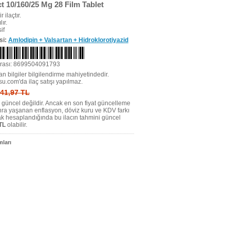
t 10/160/25 Mg 28 Film Tablet
r ilaçtır.
ır.
if
si:
Amlodipin + Valsartan + Hidroklorotiyazid
rası: 8699504091793
n bilgiler bilgilendirme mahiyetindedir.
su.com'da ilaç satışı yapılmaz.
: 41,97 TL
tı güncel değildir. Ancak en son fiyat güncelleme
nra yaşanan enflasyon, döviz kuru ve KDV farkı
ak hesaplandığında bu ilacın tahmini güncel
TL
olabilir.
ları