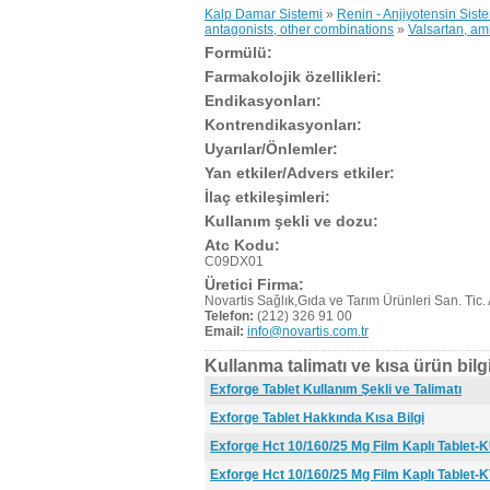
Kalp Damar Sistemi
»
Renin - Anjiyotensin Sist
antagonists, other combinations
»
Valsartan, am
Formülü:
Farmakolojik özellikleri:
Endikasyonları:
Kontrendikasyonları:
Uyarılar/Önlemler:
Yan etkiler/Advers etkiler:
İlaç etkileşimleri:
Kullanım şekli ve dozu:
Atc Kodu:
C09DX01
Üretici Firma:
Novartis Sağlık,Gıda ve Tarım Ürünleri San. Tic. 
Telefon:
(212) 326 91 00
Email:
info@novartis.com.tr
Kullanma talimatı ve kısa ürün bilgi
Exforge Tablet Kullanım Şekli ve Talimatı
Exforge Tablet Hakkında Kısa Bilgi
Exforge Hct 10/160/25 Mg Film Kaplı Tablet-
Exforge Hct 10/160/25 Mg Film Kaplı Tablet-