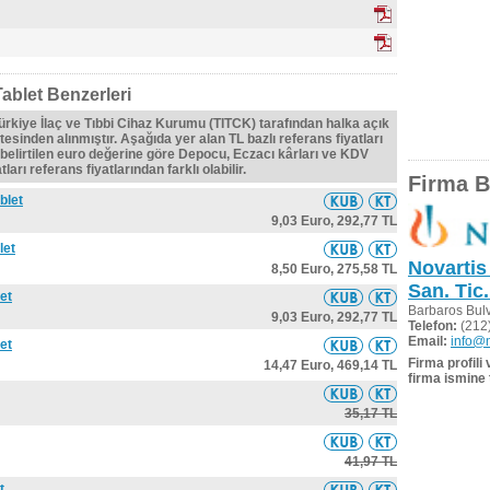
ablet Benzerleri
Türkiye İlaç ve Tıbbi Cihaz Kurumu (TITCK) tarafından halka açık
tesinden alınmıştır. Aşağıda yer alan TL bazlı referans fiyatları
belirtilen euro değerine göre Depocu, Eczacı kârları ve KDV
ları referans fiyatlarından farklı olabilir.
Firma Bi
blet
9,03 Euro,
292,77 TL
let
Novartis
8,50 Euro,
275,58 TL
San. Tic.
et
Barbaros Bul
9,03 Euro,
292,77 TL
Telefon:
(212)
Email:
info@n
et
Firma profili
14,47 Euro,
469,14 TL
firma ismine 
35,17 TL
41,97 TL
t