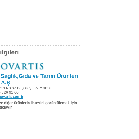
lgileri
 Sağlık,Gıda ve Tarım Ürünleri
 A.Ş.
varı No:83 Beşiktaş - İSTANBUL
 326 91 00
ovartis.com.tr
 ve diğer ürünlerin listesini görüntülemek için
tıklayın