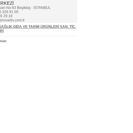
ERKEZİ
varı No:83 Beşiktaş - İSTANBUL
) 326 91 00
6 29 18
)novartis.com.tr
AĞLIK,GIDA VE TARIM ÜRÜNLERİ SAN. TİC.
Rİ
ları