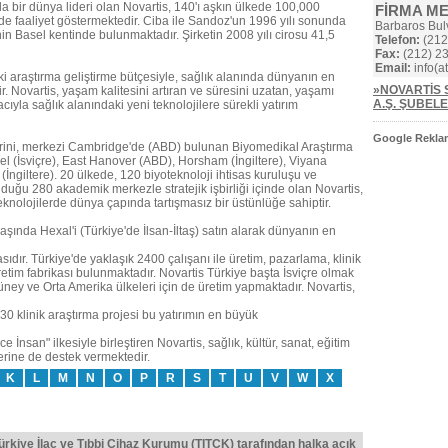
da bir dünya lideri olan Novartis, 140'ı aşkın ülkede 100,000
FİRMA M
ünde faaliyet göstermektedir. Ciba ile Sandoz'un 1996 yılı sonunda
Barbaros Bul
in Basel kentinde bulunmaktadır. Şirketin 2008 yılı cirosu 41,5
Telefon:
(212
Fax:
(212) 23
Email:
info(at
ki araştırma geliştirme bütçesiyle, sağlık alanında dünyanın en
»NOVARTİS S
r. Novartis, yaşam kalitesini artıran ve süresini uzatan, yaşamı
A.Ş. ŞUBELE
yla sağlık alanındaki yeni teknolojilere sürekli yatırım
Google Reklam
lerini, merkezi Cambridge'de (ABD) bulunan Biyomedikal Araştırma
asel (İsviçre), East Hanover (ABD), Horsham (İngiltere), Viyana
İngiltere). 20 ülkede, 120 biyoteknoloji ihtisas kuruluşu ve
nduğu 280 akademik merkezle stratejik işbirliği içinde olan Novartis,
eknolojilerde dünya çapında tartışmasız bir üstünlüğe sahiptir.
 başında Hexal'i (Türkiye'de İlsan-İltaş) satın alarak dünyanın en
sıdır. Türkiye'de yaklaşık 2400 çalışanı ile üretim, pazarlama, klinik
üretim fabrikası bulunmaktadır. Novartis Türkiye başta İsviçre olmak
üney ve Orta Amerika ülkeleri için de üretim yapmaktadır. Novartis,
0 klinik araştırma projesi bu yatırımın en büyük
 İnsan" ilkesiyle birleştiren Novartis, sağlık, kültür, sanat, eğitim
erine de destek vermektedir.
K
L
M
N
O
P
R
S
T
U
V
W
X
Türkiye İlaç ve Tıbbi Cihaz Kurumu (TITCK) tarafından halka açık