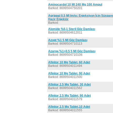
Aminocardol 10 Ml 240 Mg 100 Ampul
Barkod: 8699504750201
Agrippal 0.5 Ml Im/sc Enjeksiyon İçin Süspan
Hazır Enjektör
Barkod:
Alomide %0,1 Steril Göz Damlası
Barkod: 8699504612011
Azopt %1 5 Ml Göz Damlası
Barkod: 8699504710113
Azarga %1+0.5 5 Ml Göz Damlası
Barkod: 8699504710106
Afinitor 10 Mg Tablet, 60 Adet
Barkod: 8699504011494
Afinitor 10 Mg Tablet, 90 Adet
Barkod: 8699504011500
Afinitor 2.5 Mg Tablet, 30 Adet
Barkod: 8699504011562
Afinitor 2.5 Mg Tablet, 90 Adet
Barkod: 8699504011579
Afinitor 2.5 Mg Tablet,10 Adet
Barkod: 8699504011555