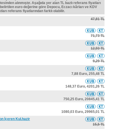
tesinden alınmıştır. Aşağıda yer alan TL bazlı referans fiyatları
belirtilen euro değerine göre Depocu, Eczacı kârları ve KDV
ları referans fiyatlarından farklı olabilir.
47,81 TL
71,73 TL
12,93 TL
9,29 TL
7,88 Euro,
255,48 TL
148,37 Euro,
4201,26 TL
750,25 Euro,
20845,41 TL
1080,03 Euro,
29965,01 TL
on İçeren Kul.hazir
15,5 TL