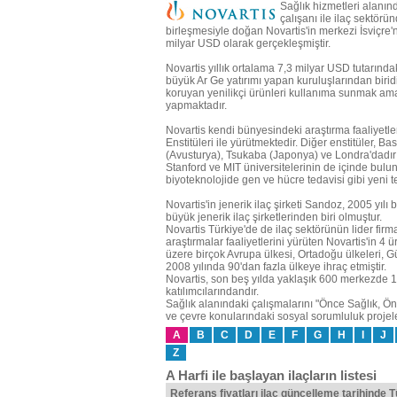
Sağlık hizmetleri alanın
çalışanı ile ilaç sektör
birleşmesiyle doğan Novartis'in merkezi İsviçre'n
milyar USD olarak gerçekleşmiştir.
Novartis yıllık ortalama 7,3 milyar USD tutarında
büyük Ar Ge yatırımı yapan kuruluşlarından biridi
koruyan yenilikçi ürünleri kullanıma sunmak amacı
yapmaktadır.
Novartis kendi bünyesindeki araştırma faaliyet
Enstitüleri ile yürütmektedir. Diğer enstitüler, B
(Avusturya), Tsukaba (Japonya) ve Londra'dadır (
Stanford ve MIT üniversitelerinin de içinde bulu
biyoteknolojide gen ve hücre tedavisi gibi yeni t
Novartis'in jenerik ilaç şirketi Sandoz, 2005 yılı
büyük jenerik ilaç şirketlerinden biri olmuştur.
Novartis Türkiye'de de ilaç sektörünün lider firma
araştırmalar faaliyetlerini yürüten Novartis'in 4 
üzere birçok Avrupa ülkesi, Ortadoğu ülkeleri, G
2008 yılında 90'dan fazla ülkeye ihraç etmiştir.
Novartis, son beş yılda yaklaşık 600 merkezde 13
katılımcılarındandır.
Sağlık alanındaki çalışmalarını "Önce Sağlık, Önce
ve çevre konularındaki sosyal sorumluluk projel
A
B
C
D
E
F
G
H
I
J
Z
A Harfi ile başlayan ilaçların listesi
Referans fiyatları ilaç güncelleme tarihinde 