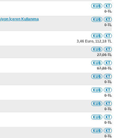
0 TL
siyon İçeren Kullanıma
0 TL
3,46 Euro,
112,18 TL
27,06 TL
67,88 TL
0 TL
0 TL
0 TL
0 TL
0 TL