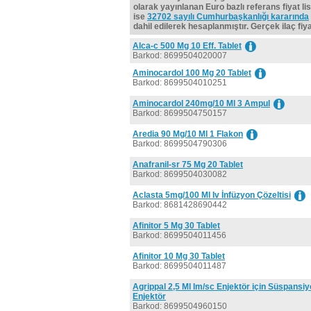
olarak yayınlanan Euro bazlı referans fiyat lis
ise
32702 sayılı Cumhurbaşkanlığı kararında
dahil edilerek hesaplanmıştır. Gerçek ilaç fiyat
Alca-c 500 Mg 10 Eff. Tablet
Barkod: 8699504020007
Aminocardol 100 Mg 20 Tablet
Barkod: 8699504010251
Aminocardol 240mg/10 Ml 3 Ampul
Barkod: 8699504750157
Aredia 90 Mg/10 Ml 1 Flakon
Barkod: 8699504790306
Anafranil-sr 75 Mg 20 Tablet
Barkod: 8699504030082
Aclasta 5mg/100 Ml Iv İnfüzyon Çözeltisi
Barkod: 8681428690442
Afinitor 5 Mg 30 Tablet
Barkod: 8699504011456
Afinitor 10 Mg 30 Tablet
Barkod: 8699504011487
Agrippal 2,5 Ml Im/sc Enjektör için Süspansiy
Enjektör
Barkod: 8699504960150