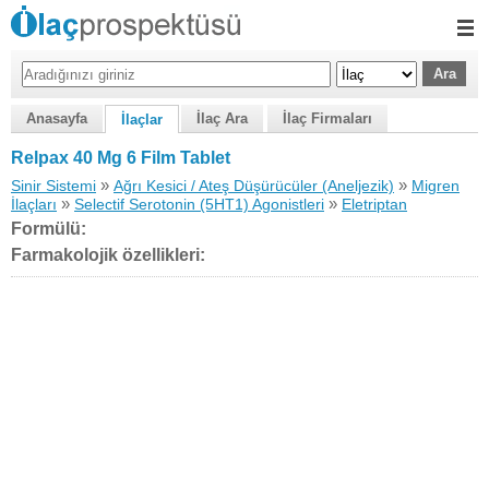
Anasayfa
İlaç Ara
İlaç Firmaları
İlaçlar
Relpax 40 Mg 6 Film Tablet
»
»
Sinir Sistemi
Ağrı Kesici / Ateş Düşürücüler (Aneljezik)
Migren
»
»
İlaçları
Selectif Serotonin (5HT1) Agonistleri
Eletriptan
Formülü:
Farmakolojik özellikleri: