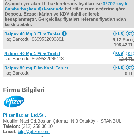
Aşağıda yer alan TL bazlı referans fiyatları ise
32702 sayılı
belirtilen euro değerine göre
Cumhurbaşkanlığı kararında
Depocu, Eczacı kârları ve KDV dahil edilerek
hesaplanmıştır. Gerçek ilaç fiyatları referans fiyatlarından
farklı olabilir.
Relpax 40 Mg 3 Film Tablet
İlaç Barkodu: 8699532090881
6,12 Euro,
198,42 TL
Relpax 40 Mg 1 Film Tablet
İlaç Barkodu: 8699532096418
13,4 TL
Relpax 80 mg Film Kaplı Tablet
İlaç Barkodu:
0 TL
Firma Bilgileri
Pfizer İlaçları Ltd.Şti.
Muallim Naci Cd.Bostan Çıkmazı N:3 Ortaköy - İSTANBUL
Telefon:
(212) 258 30 10
Email:
bilgi@pfizer.com