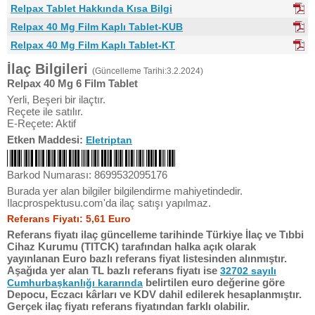
Relpax Tablet Hakkında Kısa Bilgi
Relpax 40 Mg Film Kaplı Tablet-KUB
Relpax 40 Mg Film Kaplı Tablet-KT
İlaç Bilgileri
(Güncelleme Tarihi:3.2.2024)
Relpax 40 Mg 6 Film Tablet
Yerli, Beşeri bir ilaçtır.
Reçete ile satılır.
E-Reçete: Aktif
Etken Maddesi:
Eletriptan
Barkod Numarası: 8699532095176
Burada yer alan bilgiler bilgilendirme mahiyetindedir.
Ilacprospektusu.com'da ilaç satışı yapılmaz.
Referans Fiyatı: 5,61 Euro
Referans fiyatı ilaç güncelleme tarihinde Türkiye İlaç ve Tıbbi
Cihaz Kurumu (TITCK) tarafından halka açık olarak
yayınlanan Euro bazlı referans fiyat listesinden alınmıştır.
Aşağıda yer alan TL bazlı referans fiyatı ise
32702 sayılı
belirtilen euro değerine göre
Cumhurbaşkanlığı kararında
Depocu, Eczacı kârları ve KDV dahil edilerek hesaplanmıştır.
Gerçek ilaç fiyatı referans fiyatından farklı olabilir.