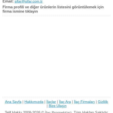
Email:
sifar@sifar.com.tr
Firma profili ve diğer ürünlerin listesini görüntülemek için
firma ismine tıklayın
Ana Sayfa
|
Hakkımızda
|
İlaçlar
|
İlaç Ara
|
İlaç Firmaları
|
Gizlilik
|
Bize Ulaşın
Telif Hakkı 2008-2026 ©
Tüm Hakları Saklıdır.
İlaç Prospektüsü.