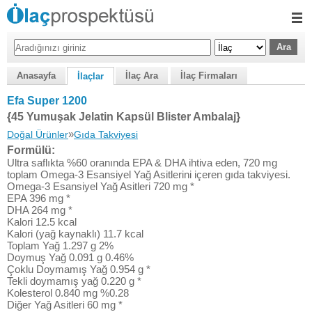
Anasayfa
İlaç Ara
İlaç Firmaları
İlaçlar
Efa Super 1200
{45 Yumuşak Jelatin Kapsül Blister Ambalaj}
»
Doğal Ürünler
Gıda Takviyesi
Formülü:
Ultra saflıkta %60 oranında EPA & DHA ihtiva eden, 720 mg
toplam Omega-3 Esansiyel Yağ Asitlerini içeren gıda takviyesi.
Omega-3 Esansiyel Yağ Asitleri 720 mg *
EPA 396 mg *
DHA 264 mg *
Kalori 12.5 kcal
Kalori (yağ kaynaklı) 11.7 kcal
Toplam Yağ 1.297 g 2%
Doymuş Yağ 0.091 g 0.46%
Çoklu Doymamış Yağ 0.954 g *
Tekli doymamış yağ 0.220 g *
Kolesterol 0.840 mg %0.28
Diğer Yağ Asitleri 60 mg *