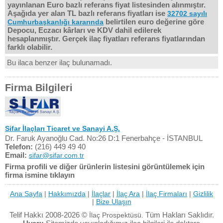
yayınlanan Euro bazlı referans fiyat listesinden alınmıştır.
Aşağıda yer alan TL bazlı referans fiyatları ise
32702 sayılı
belirtilen euro değerine göre
Cumhurbaşkanlığı kararında
Depocu, Eczacı kârları ve KDV dahil edilerek
hesaplanmıştır. Gerçek ilaç fiyatları referans fiyatlarından
farklı olabilir.
Bu ilaca benzer ilaç bulunamadı.
Firma Bilgileri
Sifar İlaçları Ticaret ve Sanayi A.Ş.
Dr. Faruk Ayanoğlu Cad. No:26 D:1 Fenerbahçe - İSTANBUL
Telefon:
(216) 449 49 40
Email:
sifar@sifar.com.tr
Firma profili ve diğer ürünlerin listesini görüntülemek için
firma ismine tıklayın
Ana Sayfa
|
Hakkımızda
|
İlaçlar
|
İlaç Ara
|
İlaç Firmaları
|
Gizlilik
|
Bize Ulaşın
Telif Hakkı 2008-2026 ©
Tüm Hakları Saklıdır.
İlaç Prospektüsü.