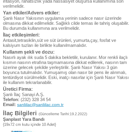
iritasyon, rahatsızlık yada hassasiyet oluşursa kullanımına son
verilmelidir.
Yan etkiler/Advers etkiler:
Şanlı Nasır Yakısının uygulama yerinin sadece nasır üzerinde
olmasına dikkat edilmelidir. Sağlıklı cilde temas ile tahriş oluşabilir.
Bu durumda kullanımına ara verilmelidir.
İlaç etkileşimleri:
Antasit,tetrasiklin,süt ve süt ürünleri, yumurta,çay, fosfat ve
kalsiyum tuzları ile birlikte kullanılmamalıdır.
Kullanım şekli ve dozu:
Nasırlı ayak ılık suda 5 dakika bekletilir, kurulanır. Mor renkli ilaçlı
kısmın nasırın etrafına taşmamasına dikkat edilerek, nasırın tam
üzerine gelecek şekilde yerleştirilir. Şanlı Nasır Yakısı 3 gün
boyunca tutulmalıdır. Yumuşamış olan nasır bir pens ile alınmalı,
tentürdiyot sürülmelidir. Eski, inatçı nasırlar için Şanlı Nasır Yakısı
ile kullanım tekrarlanabilir.
Üretici Firma:
Şanlı İlaç Sanayi A.Ş.
Telefon:
(232) 328 34 54
Email:
sanliilac@sanliilac.com.tr
İlaç Bilgileri
(Güncelleme Tarihi:19.2.2022)
Şanplast Yara Bandı
{19x72 cm kutu içinde 10 Adet}