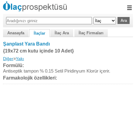
Anasayfa
İlaç Ara
İlaç Firmaları
İlaçlar
Şanplast Yara Bandı
{19x72 cm kutu içinde 10 Adet}
»
Diğer
Yakı
Formülü:
Antiseptik tampon % 0.15 Setil Piridinyum Klorür içerir.
Farmakolojik özellikleri: