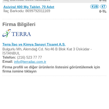
Asiviral 400 Mg Tablet, 70 Adet
İlaç Barkodu: 8699792011169
0 TL
Firma Bilgileri
Terra İlaç ve Kimya Sanayi Ticaret A.Ş.
Bulgurlu Mh, Alemdağ Cd. No:46 B Blok Kat 3 Üsküdar -
İSTANBUL
Telefon:
(216) 523 77 77
Email:
info@terrailac.com.tr
Firma profili ve diğer ürünlerin listesini görüntülemek için
firma ismine tıklayın