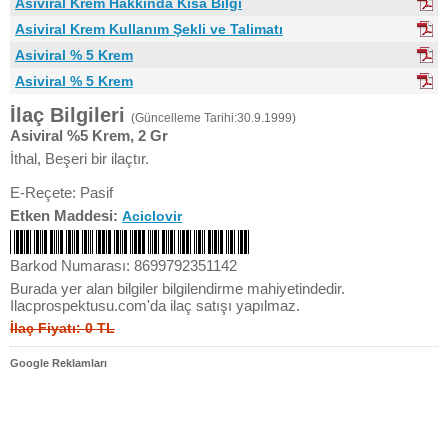
Asiviral Krem Hakkında Kısa Bilgi
Asiviral Krem Kullanım Şekli ve Talimatı
Asiviral % 5 Krem
Asiviral % 5 Krem
İlaç Bilgileri
(Güncelleme Tarihi:30.9.1999)
Asiviral %5 Krem, 2 Gr
İthal, Beşeri bir ilaçtır.
E-Reçete: Pasif
Etken Maddesi:
Aciclovir
Barkod Numarası: 8699792351142
Burada yer alan bilgiler bilgilendirme mahiyetindedir.
Ilacprospektusu.com'da ilaç satışı yapılmaz.
İlaç Fiyatı: 0 TL
Google Reklamları