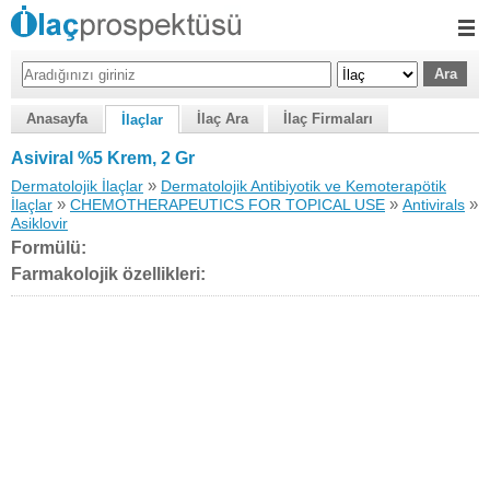
Anasayfa
İlaç Ara
İlaç Firmaları
İlaçlar
Asiviral %5 Krem, 2 Gr
»
Dermatolojik İlaçlar
Dermatolojik Antibiyotik ve Kemoterapötik
»
»
»
İlaçlar
CHEMOTHERAPEUTICS FOR TOPICAL USE
Antivirals
Asiklovir
Formülü:
Farmakolojik özellikleri: