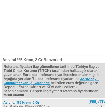
Asiviral %5 Krem, 2 Gr Benzerleri
Referans fiyatları ilaç güncelleme tarihinde Türkiye İlaç ve
Tıbbi Cihaz Kurumu (TITCK) tarafından halka açık olarak
yayınlanan Euro bazlı referans fiyat listesinden alınmıştır.
Aşağıda yer alan TL bazlı referans fiyatları ise
32702 sayılı
belirtilen euro değerine göre
Cumhurbaşkanlığı kararında
Depocu, Eczacı kârları ve KDV dahil edilerek
hesaplanmıştır. Gerçek ilaç fiyatları referans fiyatlarından
farklı olabilir.
Asiviral %5 Krem, 5 Gr
İlaç Barkodu: 8699792351159
0 TL