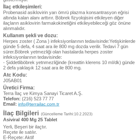
İlaç etkileşimleri:
Probenasid asiklovirin yarı ömrü plazma konsantrasyon eğrisi
altında kalan alanı arttırır. Böbrek fizyolojisini etkileyen diğer
ilaçların asiklovirin farmakokinetiğini etkileyebileceği göz önüne
alınmalıdır.
Kullanım şekli ve dozu:
Herpes zoster ( Zona ) infeksiyonlarının tedavisinde:Yetişkinlerde
günde 5 defa, 4 saat ara ile 800 mg dozda verilir. Tedavi 7 gün
sürer.Böbrek yetmezliği olan hastalarda herpes zoster
infeksiyonlarının tedavisinde:
- Şiddetliböbrek yetnmezliğinde (kreattin klerens 10 ml/dk) günde
2 defa yaklaşık 12 saat ara ile 800 mg.
Atc Kodu:
J05AB01
Üretici Firma:
Terra İlaç ve Kimya Sanayi Ticaret A.Ş.
Telefon:
(216) 523 77 77
Email:
info@terrailac.com.tr
İlaç Bilgileri
(Güncelleme Tarihi:10.2.2023)
Asiviral 400 Mg 25 Tablet
Yerli, Beşeri bir ilaçtır.
Reçete ile satılır.
E-Reçete: Aktif