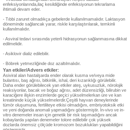
enfeksiyonlarında,ilaç kesildiğinde enfeksiyonun tekrarlama
ihtimali devam eder.
- Tıbbi zaruret olmadıkça gebelerde kullanılmamalıdır. Laktasyon
döneminde sağlancak yarar, riskle karşılaştırılarak, temkinli
kullanılmalıdır.
- Asviral tedavi sırasında yeterli hidrasyonun sağlanmasına dikkat
edilmelidir.
- Asiklovir dializ edilebilir.
- Böbrek yetmezliğinde doz azaltılmalıdır.
Yan etkiler/Advers etkiler:
Asiviral alan hastalşarda ender olarak kusma ve/veya mide
bulantısı, baş ağrısı, bitkinlik, ishal, deri kızarıklığı görülebilir.
Daha ender görülebilecek yan etkiler ateş, uykusuzluk, nörolojik
reaksiyonlar, bacak ve boğaz ağrısı, adet düzensizliği, bilirubin ve
karaciğere ilişkin enzimlerde geçici yükselmelerkan üre ve kan
kreatininde küçük yükselmelerdir.Çeşitli hayvan deneylerinde
tümör oluşumuna, fertiliteye etkisi olmadığını, embriyotoksik etki
ve yeni doğanda anomali yapmadığını göstermiştir. In-vivo ve in-
vitro denemeler insan için genetik bir risk taşımadığını ancak
kobaylarda yapılan denemeler tolore edilebilir çok yüksek
dozlarda önemsiz çölçüde kromozom bozuklukları yapabildiğini
göstermiştir.