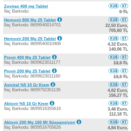
Zovirax 400 mg Tablet
İlaç Barkodu:
0 TL
Hernovir 800 Mg 25 Tablet
İlaç Barkodu: 8699540014701
22,50 Euro,
705,60 TL
Hernovir 200 Mg 25 Tablet
İlaç Barkodu: 8699540010406
4,32 Euro,
140,06 TL
Provir 400 Mg 25 Tablet
İlaç Barkodu: 8699623011177
13,3 TL
Provir 200 Mg 25 Tablet
İlaç Barkodu: 8699623011160
13,3 TL
Asiviral %5 10 Gr Krem
İlaç Barkodu: 8699792351135
4,82 Euro,
156,27 TL
Aklovir %5 10 Gr Krem
İlaç Barkodu: 8699516355616
3,46 Euro,
112,18 TL
Aklovir 200 Mg 100 Ml Süspansiyon
İlaç Barkodu: 8699516705626
4,84 Euro,