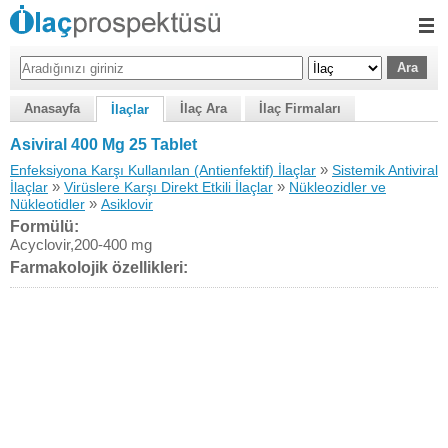
Anasayfa
İlaç Ara
İlaç Firmaları
İlaçlar
Asiviral 400 Mg 25 Tablet
»
Enfeksiyona Karşı Kullanılan (Antienfektif) İlaçlar
Sistemik Antiviral
»
»
İlaçlar
Virüslere Karşı Direkt Etkili İlaçlar
Nükleozidler ve
»
Nükleotidler
Asiklovir
Formülü:
Acyclovir,200-400 mg
Farmakolojik özellikleri: