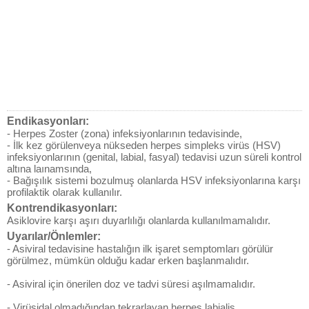
Endikasyonları:
- Herpes Zoster (zona) infeksiyonlarının tedavisinde,
- İlk kez görülenveya nükseden herpes simpleks virüs (HSV)
infeksiyonlarının (genital, labial, fasyal) tedavisi uzun süreli kontrol
altına laınamsında,
- Bağışılık sistemi bozulmuş olanlarda HSV infeksiyonlarına karşı
profilaktik olarak kullanılır.
Kontrendikasyonları:
Asiklovire karşı aşırı duyarlılığı olanlarda kullanılmamalıdır.
Uyarılar/Önlemler:
- Asiviral tedavisine hastalığın ilk işaret semptomları görülür
görülmez, mümkün olduğu kadar erken başlanmalıdır.
- Asiviral için önerilen doz ve tadvi süresi aşılmamalıdır.
- Virüsidal olmadığından tekrarlayan herpes labialis