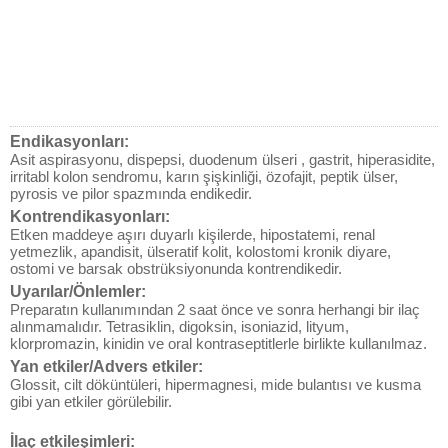
Endikasyonları:
Asit aspirasyonu, dispepsi, duodenum ülseri , gastrit, hiperasidite,
irritabl kolon sendromu, karın şişkinliği, özofajit, peptik ülser,
pyrosis ve pilor spazmında endikedir.
Kontrendikasyonları:
Etken maddeye aşırı duyarlı kişilerde, hipostatemi, renal
yetmezlik, apandisit, ülseratif kolit, kolostomi kronik diyare,
ostomi ve barsak obstrüksiyonunda kontrendikedir.
Uyarılar/Önlemler:
Preparatın kullanımından 2 saat önce ve sonra herhangi bir ilaç
alınmamalıdır. Tetrasiklin, digoksin, isoniazid, lityum,
klorpromazin, kinidin ve oral kontraseptitlerle birlikte kullanılmaz.
Yan etkiler/Advers etkiler:
Glossit, cilt döküntüleri, hipermagnesi, mide bulantısı ve kusma
gibi yan etkiler görülebilir.
İlaç etkileşimleri: