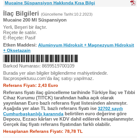
Mucaine Süspansiyon Hakkında Kısa Bilgi
İlaç Bilgileri
(Güncelleme Tarihi:10.2.2023)
Mucaine 200 Ml Süspansiyon
Yerli, Beşeri bir ilaçtır.
Reçete ile satılır.
E-Reçete: Pasif
Etken Maddesi:
Aluminyum Hidroksit + Magnezyum Hidroksit
+ Oksetazain
Barkod Numarası: 8699519700109
Burada yer alan bilgiler bilgilendirme mahiyetindedir.
Ilacprospektusu.com'da ilaç satışı yapılmaz.
Referans Fiyatı: 2,43 Euro
Referans fiyatı ilaç güncelleme tarihinde Türkiye İlaç ve Tıbbi
Cihaz Kurumu (TITCK) tarafından halka açık olarak
yayınlanan Euro bazlı referans fiyat listesinden alınmıştır.
Aşağıda yer alan TL bazlı referans fiyatı ise
32702 sayılı
belirtilen euro değerine göre
Cumhurbaşkanlığı kararında
Depocu, Eczacı kârları ve KDV dahil edilerek hesaplanmıştır.
Gerçek ilaç fiyatı referans fiyatından farklı olabilir.
Hesaplanan Referans Fiyatı: 78,78 TL