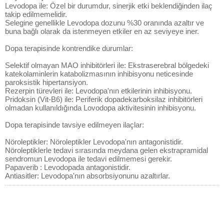
Levodopa ile: Özel bir durumdur, sinerjik etki beklendiğinden ilaç
takip edilmemelidir.
Selegine genellikle Levodopa dozunu %30 oranında azaltır ve
buna bağlı olarak da istenmeyen etkiler en az seviyeye iner.
Dopa terapisinde kontrendike durumlar:
Selektif olmayan MAO inhibitörleri ile: Ekstraserebral bölgedeki
katekolaminlerin katabolizmasının inhibisyonu neticesinde
paroksistik hipertansiyon.
Rezerpin türevleri ile: Levodopa'nın etkilerinin inhibisyonu.
Pridoksin (Vit-B6) ile: Periferik dopadekarboksilaz inhibitörleri
olmadan kullanıldığında Lovodopa aktivitesinin inhibisyonu.
Dopa terapisinde tavsiye edilmeyen ilaçlar:
Nöroleptikler: Nöroleptikler Levodopa'nın antagonistidir.
Nöroleptiklerle tedavi sırasında meydana gelen ekstrapramidal
sendromun Levodopa ile tedavi edilmemesi gerekir.
Papaverib : Levodopada antagonistidir.
Antiasitler: Levodopa'nın absorbsiyonunu azaltırlar.