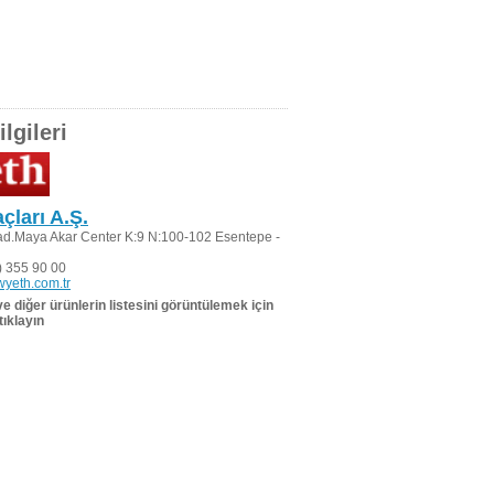
lgileri
çları A.Ş.
d.Maya Akar Center K:9 N:100-102 Esentepe -
 355 90 00
yeth.com.tr
 ve diğer ürünlerin listesini görüntülemek için
tıklayın