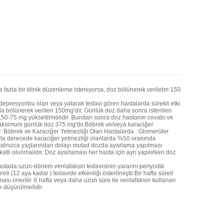
 fazla bir klinik düzenleme isteniyorsa, doz bölünerek verilebn 150
 depresyonbu olan veya yatarak tedavi gören hastalarda sürekli etki
a bölünerek verilen 150mg'dır. Günlük doz daha sonra istenilen
,50-75 mg yükseltilmelidir. Bundan sonra doz hastanın cevabı ve
 maksimum günlük doz 375 mg'dır.Böbrek ve/veya karaciğer
ır. Böbrek ve Karaciğer Yetmezliği Olan Hastalarda : Glomerüler
orta derecede karaciğer yetmezliği olanlarda %50 oranında
a yalnızca yaşlarından dolayı mutad dozda ayarlama yapılması
katli olunmalıdır. Doz ayarlaması her hasta için ayrı yapılırken doz
stada uzun-dönem venlafaksin tedavisinin yararını periyodik
li (12 aya kadar ) tedavide etkenliği österilmiştir.Bir hafta süreli
ası önerilir. 6 hafta veya daha uzun süre ile venlafaksin kullanan
 düşürülmelidir.