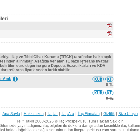
leri
Türkiye İlaç ve Tıbbi Cihaz Kurumu (TITCK) tarafından halka açık
tesinden alınmıştır. Aşağıda yer alan TL bazlı referans fiyatları
belirtilen euro değerine göre Depocu, Eczacı kârları ve KDV
ları referans fiyatlarından farklı olabilir.
ter Amb
0 TL
0 TL
|
|
|
|
|
|
Ana Sayfa
Hakkımızda
İlaçlar
İlaç Ara
İlaç Firmaları
Gizlilik
Bize Ulaşın
Telif Hakkı 2008-2026 ©
İlaç Prospektüsü.
Tüm Hakları Saklıdır.
Sitemizde yayınladığımız ilaç bilgileri ile doktora danışmadan kesinlikle ilaç kullan
ksi halde doğabilecek sağlık sorunlarından ilacprospektusu.com sorumlu tutulama