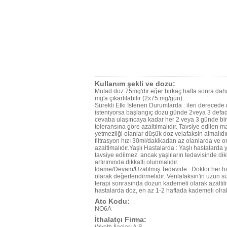
Kullanım şekli ve dozu:
Mutad doz 75mg'dır eğer birkaç hafta sonra daha
mg'a çıkartılabilir (2x75 mg/gün).
Sürekli Etki İstenen Durumlarda : ileri derecede
isteniyorsa başlangıç dozu günde 2veya 3 defad
cevaba ulaşıncaya kadar her 2 veya 3 günde bir
toleransına göre azaltılmalıdır. Tavsiye edilen
yetmezliği olanlar düşük doz velafaksin almalıd
filtrasyon hızı 30ml/dakikadan az olanlarda ve 
azaltlmalıdır.Yaşlı Hastalarda : Yaşlı hastalard
tavsiye edilmez. ancak yaşlıların tedavisinde dik
artırımında dikkatli olunmalıdır.
İdame/Devam/Uzatılmış Tedavide : Doktor her ha
olarak değerlendirmelidir. Venlafaksin'in uzun süre
terapi sonrasında dozun kademeli olarak azaltılm
hastalarda doz, en az 1-2 haftada kademeli olrak
Atc Kodu:
NO6A
İthalatçı Firma: