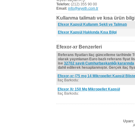
Wyeth İlaçları A.Ş.
Telefon:
(212) 355 90 00
Email:
info@wyeth.com.tr
Kullanma talimatı ve kısa ürün bilgi
Efexor Kapsül Kullanım Şekli ve Talimatı
Efexor Kapsül Hakkında Kısa Bilgi
Efexor-xr Benzerleri
Referans fiyatları ilaç güncelleme tarihinde 
olarak yayınlanan Euro bazlı referans fiyat lis
ise
32702 sayılı Cumhurbaşkanlığı kararında
dahil edilerek hesaplanmıştır. Gerçek ilaç fiyat
Efexor-xr (75 mg 14 Mikropellet Kapsül Blis
İlaç Barkodu:
Efexor Xr 150 Mg Mikropellet Kapsül
İlaç Barkodu:
Uyarı:
A