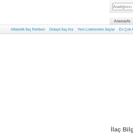
Anasayfa
Alfabetik İlaç Rehberi
Detaylı İlaç Ara
Yeni Listelenilen İlaçlar
En Çok A
İlaç Bil