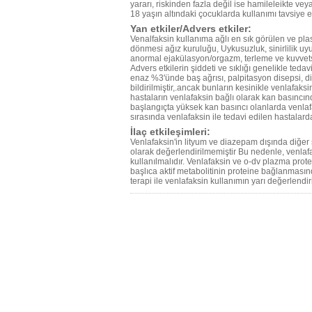
yararı, riskinden fazla değil ise hamileleikte v
18 yaşın altındaki çocuklarda kullanımı tavsiye 
Yan etkiler/Advers etkiler:
Venalfaksin kullanıma ağlı en sık görülen ve plas
dönmesi ağız kuruluğu, Uykusuzluk, sinirlilik uyuş
anormal ejakülasyon/orgazm, terleme ve kuvvetsiz
Advers etkilerin şiddeti ve sıklığı genelikle teda
enaz %3'ünde baş ağrısı, palpitasyon disepsi, di
bildirilmiştir,.ancak bunların kesinikle venlafa
hastaların venlafaksin bağlı olarak kan basıncın
başlangıçta yüksek kan basıncı olanlarda venlafak
sırasında venlafaksin ile tedavi edilen hastalarda
İlaç etkileşimleri:
Venlafaksin'in lityum ve diazepam dışında diğer sant
olarak değerlendirilmemiştir Bu nedenle, venlafaks
kullanılmalıdır. Venlafaksin ve o-dv plazma pro
başlıca aktif metabolitinin proteine bağlanmasın
terapi ile venlafaksin kullanımın yarı değerlendir