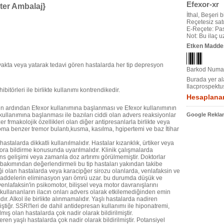
Efexor-xr
ter Ambalaj}
İthal, Beşeri bi
Reçetesiz satıl
E-Reçete: Pas
Not: Bu ilaç 
Etken Madde
ayakta veya yatarak tedavi gören hastalarda her tip depresyon
Barkod Numar
Burada yer ala
Ilacprospektu
itörleri ile birlikte kullanımı kontrendikedir.
Hesaplanan
en ardından Efexor kullanımına başlanması ve Efexor kullanımının
ullanımına başlanması ile bazıları ciddi olan advers reaksiyonlar
Google Reklam
zer frmakolojik özellikleri olan diğer antipresanlarla birlikte veya
roma benzer tremor bulantı,kusma, kasılma, hgipertemi ve baz
İtihar
talarda dikkatli kullanılmalıdır. Hastalar kızarıklık, ürtiker veya
ora bildirme konusunda uyarılmalıdır. Klinik çalışmalarda
rans gelişimi veya zamanla doz artırımı görülmemiştir. Doktorlar
ı bakımından değerlendirmeli bu tip hastaları yakından takibe
iği olan hastalarda veya karacipğer sirozu olanlarda, venlafaksin ve
u maddelerin eliminasyon yarı ömrü uzar. bu durumda düşük ve
 venlafaksin'in psikomotor, bilişsel veya motor davranışlarını
i kullananların ilacın onları advers olarak etkilemediğinden emin
. Alkol ile birlikte alınmamalıdır. Yaşlı hastalarda nadiren
tiğr. SSRI'leri de dahil antidepresan kullanımı ile hiponatremi,
ış olan hastalarda çok nadir olarak bildirilmiştir.
en yaşlı hastalarda çok nadir olarak bildirilmiştir. Potansiyel