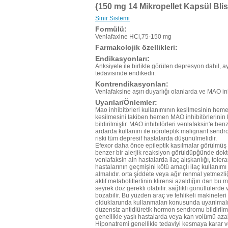
{150 mg 14 Mikropellet Kapsül Blis
Sinir Sistemi
Formülü:
Venlafaxine HCl,75-150 mg
Farmakolojik özellikleri:
Endikasyonları:
Anksiyete ile birlikte görülen depresyon dahil, 
tedavisinde endikedir.
Kontrendikasyonları:
Venlafaksine aşırı duyarlığı olanlarda ve MAO inhib
Uyarılar/Önlemler:
Mao inhibitörleri kullanımının kesilmesinin hem
kesilmesini takiben hemen MAO inhibitörlerinin k
bildirilmiştir. MAO inhibitörleri venlafaksin'e ben
ardarda kullanım ile nöroleptik malignant send
riski tüm depresif hastalarda düşünülmelidir.
Efexor daha önce epileptik kasılmalar görülmüş has
benzer bir alerjik reaksiyon görüldüpğünde dokt
venlafaksin aln hastalarda ilaç alışkanlığı, tole
hastalarının geçmişini kötü amaçlı ilaç kullanım
almalıdır. orta şiddete veya ağır renmal yetmezl
aktif metabolitlertinin klirensi azaldığın dan b
seyrek doz gerekli olabilir. sağlıklı gönüllülerde
bozabilir. Bu yüzden araç ve tehlikeli makineler
olduklarunda kullanmaları konusunda uyarılmalıdır
düzensiz antidiüretik hormon sendromu bildirilmiş
genellikle yaşlı hastalarda veya kan volümü azalm
Hiponatremi genellikle tedaviyi kesmaya karar ver