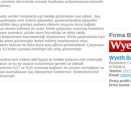
eya emzirme döneminde anneler tarafından kullanılmaması öenerilir.
edilmez.
ebo verilen hastalarda eşit sıklıkta görülmeyen yan etkiler , baş
uklukgibi sinir sistemi şikayetleri, gastreointestinal şikayetler
liktir sıkça görülen asdvers etkilerin oluşumu doza bağlıdır.
viye devam edilmesi ile azalır. Klinik çalışmalar sırasında hastaların
yare parestezi, gözde uyum bozukluğu ve idrtar sıklığı
Firma Bi
ksin tedavisinden kaynaklandığı söylanemez. Klinik çalışmalarda bazı
da artma görülmüştür. tedavi edilmiş hipertansiyon veya
sin tedavisi ile daha fazla artış eğilimi görülmektedir. Çalışmalar
 %1'inden azındaa belirlirgin kilo artışı gözlenmiştir.
Wyeth İla
ral sinir sistemi aktif ilaçlar ile birlikte kullanım riski sistematik
Büyükdere Ca
in ve bu tip iaçların kullanılması gerekli ise dikkatli
İSTANBUL
teinlerine %27 ve %30 oranında bağlanır, bu yüzden venlafaksin ve
Telefon:
(212)
dan kaynaklanan ilaç etkileşimleri beklenmez. Elektrokonvülsif
Email:
info@w
ilmemiştir.
Firma profili
firma ismine 