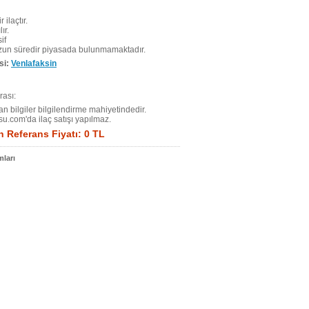
r ilaçtır.
ır.
if
uzun süredir piyasada bulunmamaktadır.
si:
Venlafaksin
ası:
n bilgiler bilgilendirme mahiyetindedir.
su.com'da ilaç satışı yapılmaz.
 Referans Fiyatı: 0 TL
ları