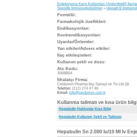
Enfeksiyona Karşı Kullanılan (Antienfektif) İlaçla
Spesifik İmmünoglobülinler
»
Hepatit B İmmüngl
Formülü:
Farmakolojik özellikleri:
Endikasyonları:
Kontrendikasyonları:
Uyarılar/Önlemler:
Yan etkiler/Advers etkiler:
İlaç etkileşimleri:
Kullanım şekli ve dozu:
Atc Kodu:
J06BB04
İthalatçı Firma:
Centurion Pharma İlaç Sanayi ve Tic.Ltd.Şti.
Telefon:
(212) 274 47 46
Email:
info@centurion.com.tr
Kullanma talimatı ve kısa ürün bilgi
Hepabulin Hakkında Kısa Bilgi
Hepabulin Kullanım Şekli ve Talimatı
Hepabulin Sn 2.000 Iu/10 Ml Iv Enje