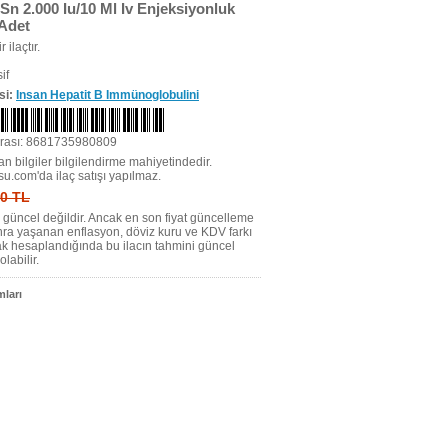
Sn 2.000 Iu/10 Ml Iv Enjeksiyonluk
 Adet
r ilaçtır.
if
si:
Insan Hepatit B Immünoglobulini
rası: 8681735980809
n bilgiler bilgilendirme mahiyetindedir.
su.com'da ilaç satışı yapılmaz.
 0 TL
tı güncel değildir. Ancak en son fiyat güncelleme
nra yaşanan enflasyon, döviz kuru ve KDV farkı
ak hesaplandığında bu ilacın tahmini güncel
olabilir.
ları