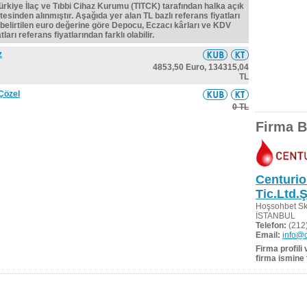
Türkiye İlaç ve Tıbbi Cihaz Kurumu (TITCK) tarafından halka açık
tesinden alınmıştır. Aşağıda yer alan TL bazlı referans fiyatları
belirtilen euro değerine göre Depocu, Eczacı kârları ve KDV
ları referans fiyatlarından farklı olabilir.
z
4853,50 Euro,
134315,04
TL
 Çözel
0 TL
Firma Bi
Centurio
Tic.Ltd.Ş
Hoşsohbet Sk
İSTANBUL
Telefon:
(212)
Email:
info@c
Firma profili
firma ismine 