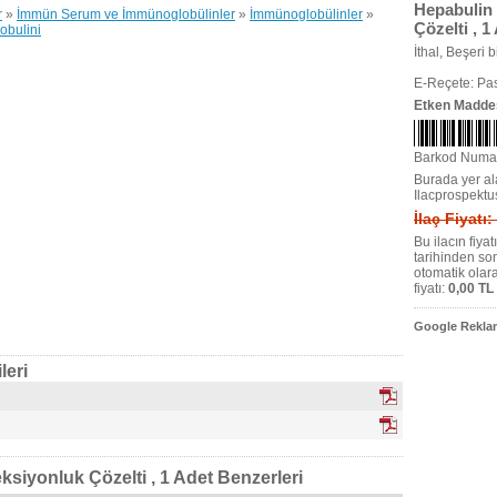
Hepabulin 
r
»
İmmün Serum ve İmmünoglobülinler
»
İmmünoglobülinler
»
Çözelti , 1
obulini
İthal, Beşeri bi
E-Reçete: Pas
Etken Madde
Barkod Numa
Burada yer ala
Ilacprospektu
İlaç Fiyatı:
Bu ilacın fiya
tarihinden so
otomatik olar
fiyatı:
0,00 TL
Google Reklam
leri
ksiyonluk Çözelti , 1 Adet Benzerleri