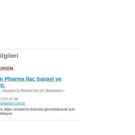
lgileri
n Pharma İlaç Sanayi ve
ti.
. Seyyare İş Merkezi No:2/1 Balmumcu -
 274 47 46
enturion.com.tr
 ve diğer ürünlerin listesini görüntülemek için
tıklayın