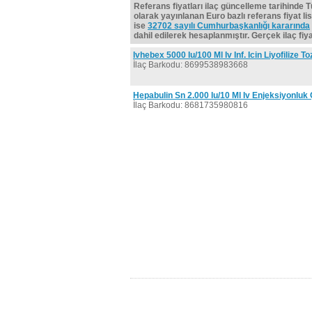
Referans fiyatları ilaç güncelleme tarihinde 
olarak yayınlanan Euro bazlı referans fiyat lis
ise
32702 sayılı Cumhurbaşkanlığı kararında
dahil edilerek hesaplanmıştır. Gerçek ilaç fiyat
Ivhebex 5000 Iu/100 Ml Iv Inf. Icin Liyofilize To
İlaç Barkodu: 8699538983668
Hepabulin Sn 2.000 Iu/10 Ml Iv Enjeksiyonluk
İlaç Barkodu: 8681735980816