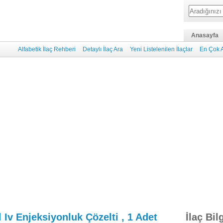
Anasayfa
Alfabetik İlaç Rehberi
Detaylı İlaç Ara
Yeni Listelenilen İlaçlar
En Çok A
 Iv Enjeksiyonluk Çözelti , 1 Adet
İlaç Bil