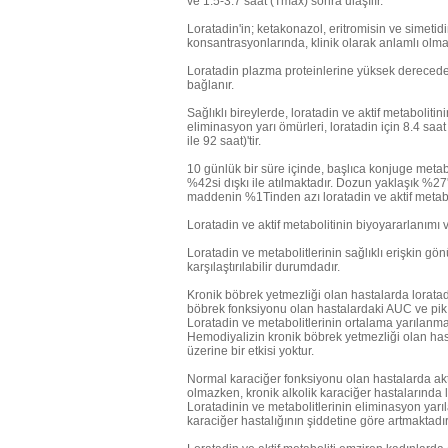
ve 1.5-3.7 saat (Tmax) sonra ulaşılır.
Loratadin'in; ketakonazol, eritromisin ve simetidi
konsantrasyonlarında, klinik olarak anlamlı olmaya
Loratadin plazma proteinlerine yüksek derecede 
bağlanır.
Sağlıklı bireylerde, loratadin ve aktif metabolitin
eliminasyon yarı ömürleri, loratadin için 8.4 saat (
ile 92 saat)'tir.
10 günlük bir süre içinde, başlıca konjuge metab
%42si dışkı ile atılmaktadır. Dozun yaklaşık %27's
maddenin %1Tinden azı loratadin ve aktif metabol
Loratadin ve aktif metabolitinin biyoyararlanımı ve
Loratadin ve metabolitlerinin sağlıklı erişkin gönü
karşılaştırılabilir durumdadır.
Kronik böbrek yetmezliği olan hastalarda lorata
böbrek fonksiyonu olan hastalardaki AUC ve pik pl
Loratadin ve metabolitlerinin ortalama yarılanma
Hemodiyalizin kronik böbrek yetmezliği olan hast
üzerine bir etkisi yoktur.
Normal karaciğer fonksiyonu olan hastalarda aktif
olmazken, kronik alkolik karaciğer hastalarında l
Loratadinin ve metabolitlerinin eliminasyon yarı
karaciğer hastalığının şiddetine göre artmaktadır