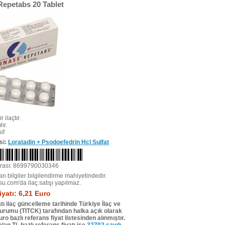
Repetabs 20 Tablet
r ilaçtır.
ır.
if
si:
Loratadin + Psodoefedrin Hcl Sulfat
rası: 8699790030346
n bilgiler bilgilendirme mahiyetindedir.
su.com'da ilaç satışı yapılmaz.
iyatı: 6,21 Euro
tı ilaç güncelleme tarihinde Türkiye İlaç ve
Kurumu (TITCK) tarafından halka açık olarak
ro bazlı referans fiyat listesinden alınmıştır.