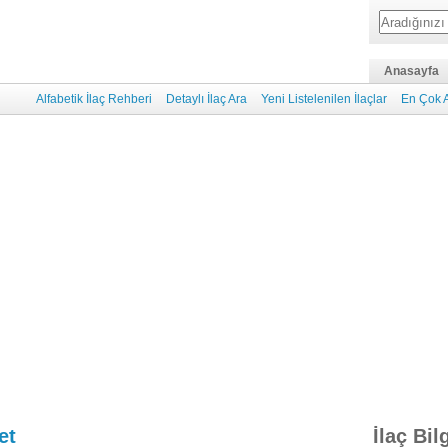
Anasayfa
Alfabetik İlaç Rehberi
Detaylı İlaç Ara
Yeni Listelenilen İlaçlar
En Çok A
et
İlaç Bil