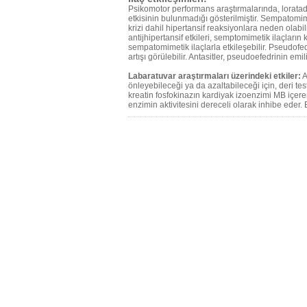
Psikomotor performans araştırmalarında, loratadin 
etkisinin bulunmadığı gösterilmiştir. Sempatomi
krizi dahil hipertansif reaksiyonlara neden olabi
antijhipertansif etkileri, semptomimetik ilaçların 
sempatomimetik ilaçlarla etkileşebilir. Pseudofedri
artışı görülebilir. Antasitler, pseudoefedrinin emilim
Labaratuvar araştırmaları üzerindeki etkiler:
A
önleyebileceği ya da azaltabileceği için, deri te
kreatin fosfokinazın kardiyak izoenzimi MB içere
enzimin aktivitesini dereceli olarak inhibe eder. 