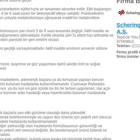
Firma Bi
 anne sütüne geçer.
ödoefedrin sülfat hızla ve tamamen absorbe edilir. Etki başlangıcı
 4 ile 6 saat süren bir dekonjestif etkiye sahiptir. Psödoefedrin
n yoluyla metabolizmaya uğrayarak inaktif bir metabolitine
Schering
A.Ş.
liminasyon yarı ömrü 5 ile 8 saat arasında değişir. Aktif madde ve
 değişmeden atılmaktadır. Asidik idrarda (pH 5) atılım hızı artmakta ve
Tepecik Yolu M
inden parsiyel bir geri emilim oluşur.
İSTANBUL
Telefon:
(212)
ini geçtiği varsayılmaktadır. Aktif madde emziren annenin sütüne
Firma profili
firma ismine 
inore, kaşınma ve göz yaşarması dahil alerjik rinit ve soğuk
ılır.
maddelere, adrenerjik ilaçlara ya da kimyasal yapıları benzer
azisi bulunan hastalarda kullanılmamalıdır. Clarinase Rebetabs
ren, ya da son on gün içinde bu tür bir tedavi uygulanan, dar açılı
ır koroner arter hastalığı veya hipertiroidisi bulunan hastalarda
ilaçlarla yan etki görülme olasılığı daha yüksektir.
arda belirlenmemiştir ve uygun doz önerisi için yeterli veri mevcut
deki hastalarda kullanılmamalıdır.
iğer yetmezliği olan hastalarda formülasyonun güvenirliği ve
için yeterli veri mevcut değildir. Bu kombinasyon ürünü böbrek ve
alıdır.
 kalp aritmileri, bulantı veya başka bir nörolojik belirti (baş ağrısı