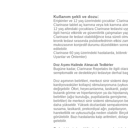
Kullanım şekli ve dozu:
Erişkinler ve 12 yaş üzerindeki çocuklar: Clarina
Clarinase tablet aç karnına veya tok karnına alı
12 yaş altındaki çocuklara Clarinase tedavisi u
ilgili henüz etkinlik ve güvenilirlik çalışmaları ya
Clarinase ile tedavi olabildiğince kısa süreli o
kronik tedavi sırasında psödoefedrinin etkisi zam
mukozasının konjestif durumu düzeldikten sonra,
edilebilir.
Clarinase 60 yaş üzerindeki hastalarda, böbrek v
Uyarılar ve Önlemler)
Doz Aşımı Halinde Alınacak Tedbirler
Bugüne kadar, Clarinase Repetabs ile ilgili olar
semptomatik ve destekleyici tedaviye derhal baş
Doz aşımının belirtileri, merkezi sinir sistemi 
kardiyovasküler kollaps) stimulasyonuna (uykus
değişebilir. Öfori, heyecanlanma, tasikardi, palp
bulanik görme ve hipertansiyon ya da hipotansiyon,
belirtiler (ağız kuruluğu, pupillalarda genişleme
belirtiler) ile merkezi sinir sistemi stimulasyon be
daha yüksektir. Yüksek dozlardaki sempatomimeti
susama, tasikardi, prekordiyal ağrı, palpitasyon
hareketlilik ve uykusuzluğa neden olabilir. Bir
görülebilir. Bazı hastalarda kalp aritmileri, do
gelebilir.