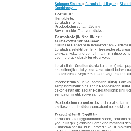
Solunum Sistemi
»
Burunla İlgili İlaçlar
»
Sistem
Kombinasyon
Formülü:
Her tablette:
Loratadin - 5 mg,
Psödoefedrin sülfat - 120 mg
Boyar madde: Titanyum dioksit
Farmakolojik özellikleri:
Farmakodinamik özellikler
Ciarinase Repetabs'ın farmakodinamik aktivitesi d
Loratadin, selektif periferik Hı-reseptör aktivitesi
aktivitesi yoktur, norepinefrin alımını inhibe e
üzerine pratik olarak bir etkisi yoktur.
Loratadin'in, önerilen dozda kullanıldığında, po
antikolinerjik etkisi yoktur. Uzun süreli tedavi sır
incelemelerde veya elektrokardiyogramlarda klini
Psödoefedrin sülfat (d-isoefedrin sülfat) 3-aktivi
sempatomimetik bir ajandır. Psödoefedrin sülfat 
dekonjestan etki sağlar. Post-ganglionik sinir ucla
sempatomimetik etkiye sahiptir.
Psödoefedrinin önerilen dozlarda oral kullanımı, 
eksitasyonu gibi diğer sempatomimetik etkilere n
Farmakokinetik Özellikler
Loratadin: Oral uygulamadan sonra, loratadin h
yoğun ilk geçiş etkisine uğrar. Ana metabolit desl
kısmından sorumludur. Loratadin ve DL maksim