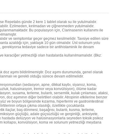
se Repetabs günde 2 kere 1 tablet olarak su ile yutulmalıdır.
nabilir. Ezilmeden, kırılmadan ve çiğnenmeden yutulmalıdır.
ygulanmamaktadır. Bu populasyon için, Clarinasenin kullanımı ile
pılmamıştır.
lmalıdır ve semptomlar geçer geçmez kesilmelidir. Tavsiye edilen süre
anla azaldığı için, yaklaşık 10 gün olmalıdır. Üst solunum yolu
 gerekiyorsa tedaviye sadece bir antihistaminik ile devam
e karaciğer yetmezliği olan hastalarda kullanılmamalıdır. (Bkz:
ak doz aşımı bildirilmemiştir. Doz aşımı durumunda, genel olarak
lanmalı ve gerekli olduğu sürece devam edilmelidir.
depresyonundan (sedasyon, apne, dikkat kaybı, siyanoz, koma,
uzluk, halusinasyon, tremor veya konvülsiyon), ölüme kadar
itasyon, susama, terleme, bulantı, sersemlik, kulak çınlaması, ataksi,
 doz aşımının diğer belirtileri olabilir. Atropinin etkilerine benzer
, yüz ve boyun bölgesinde kızarma, hipertermi ve gastrointestinal
lirtilerinin ortaya çıkma olasılığı, özellikle çocuklarda
k ilaçlar, baş dönmesi, başağrısı, bulantı, kusma, terleme,
, miksiyon güçlüğü, adale güçsüzlüğü ve gerginliği, anksiyete,
çok hastada delüzyon ve halüsinasyonlarla seyreden toksik psikoz
laşım kollapsı, konvülsiyon, koma ve solunum yetmezliği meydana