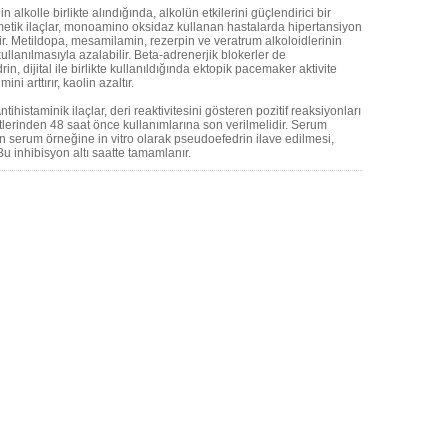
alkolle birlikte alındığında, alkolün etkilerini güçlendirici bir
metik ilaçlar, monoamino oksidaz kullanan hastalarda hipertansiyon
lir. Metildopa, mesamilamin, rezerpin ve veratrum alkoloidlerinin
kullanılmasıyla azalabilir. Beta-adrenerjik blokerler de
n, dijital ile birlikte kullanıldığında ektopik pacemaker aktivite
ini arttırır, kaolin azaltır.
ntihistaminik ilaçlar, deri reaktivitesini gösteren pozitif reaksiyonları
stlerinden 48 saat önce kullanımlarına son verilmelidir. Serum
n serum örneğine in vitro olarak pseudoefedrin ilave edilmesi,
Bu inhibisyon altı saatte tamamlanır.