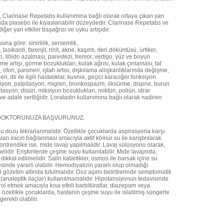
da, Clarinase Repetabs kullanımına bağlı olarak ortaya çıkan yan
ında plasebo ile kıyaslanabilir düzeydedir. Clarinase Repetabs ve
ğer yan etkiler başağrısı ve uyku artışıdır.
ına göre, sinirlilik, sersemlik,
 tasikardi, farenjit, rinit, akne, kaşıntı, deri döküntüsü, ürtiker,
zi, libido azalması, parestezi, tremor, vertigo, yüz ve boyun
me artışı, görme bozuklukları, kulak ağrısı, kulak çınlaması, tat
öfori, paroneri, iştah artısı, dışkılama allışkanlıklarında değişme,
ri, dil ile ilgili hastalıklar, kusma, geçici karaciğer fonksiyon
ansiyon, palpitasyon, migren, bronkospazm, öksürme, dispne, burun
syon, disüri, miksiyon bozuklukları, noktüri, poliüri, idrar
k ve adale sertliğidir. Loratadin kullanımına bağlı olarak nadiren
DOKTORUNUZA BAŞVURUNUZ.
 dozu tekrarlanmalıdır. Özellikle çocuklarda aspirasyona karşı
an ilacın bağlanması amacıyla aktif kömür su ile karıştırılarak
kontrendike ise, mide lavaji yapilmalidir. Lavaj solüsyonu olarak,
elidir. Erişkinlerde çeşme suyu kullanılabilir. Mide lavajında,
kkat edilmelidir. Salin katartikler, osmos ile barsak içine su
esinde yararlı olabilir. Hemodiyalizin yararlı olup olmadığı
i gözetim altında tutulmalıdır. Doz aşımı belirtilerinde semptomatik
r (analeptik ilaçlar) kullanılmamalıdır. Hipotansiyonun tedavisinde
rol etmek amacıyla kısa etkili barbitüratlar, diazepam veya
 özellikle çocuklarda, hastanın çeşme suyu ile ıslatılmış süngerle
erekli olabilir.