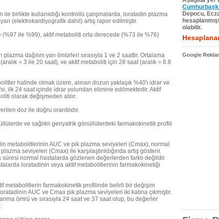
Aşağıda yer a
Cumhurbaşkan
Depocu, Eczac
n ile birlikte kullanıldığı kontrollü çalışmalarda, loratadin plazma
hesaplanmıştı
n (elektrokardiyografik dahil) artış rapor edilmiştir.
olabilir.
(%97 ile %99), aktif metaboliti orta derecede (%73 ile %76)
Hesaplanan
in plazma dağılım yarı ömürleri sırasıyla 1 ve 2 saattir. Ortalama
Google Reklam
aralık = 3 ile 20 saat), ve aktif metaboliti için 28 saat (aralık = 8.8
olitler halinde olmak üzere, alınan dozun yaklaşık %40'ı idrar ve
i, ilk 24 saat içinde idrar yolundan elimine edilmektedir. Aktif
iti olarak değişmeden atılır.
rilen doz ile doğru orantılıdır.
llülerde ve sağlıklı geriyatrik gönüllülerdeki farmakokinetik profili
din metabolitlerinin AUC ve pik plazma seviyeleri (Cmax), normal
azma seviyeleri (Cmax) ile karşılaştırıldığında artış gösterir.
 süresi normal hastalarda gözlenen değerlerden farklı değildir.
alarda loratadinin veya aktif metabolitlerinin farmakokinetiği
 metabolitlerin farmakokinetik profilinde belirli bir değişim
oratadinin AUC ve Cmax pik plazma seviyeleri iki katına çıkmıştır.
lanma ömrü ve sırasıyla 24 saat ve 37 saat olup, bu değerler
.