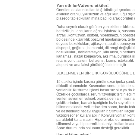
Yan etkiler/Advers etkiler:
Önerilen dozların kullanıldığı klinik çalışmalar
etkilerin oranı, uykusuzluk ve ağız kuruluğu dış
plaseoo tablet kullanımına bağlı olarak görülen di
Daha seyrek olarak görülen yan etkiler sıklık sıras
halsizlik, bulantı, karın ağrısı, iştahsızlık, susama,
artralji, konfüzyon, disfoni, hiperkinezi, hipoeste
bölgesinde kızarıklık postürel hipotansiyon, terle
duyusu bozuklukları, ajitasyon, apati, depresyon, 
dispepsi, geğirme, hemoroid, dil rengi değişiklikle
bozuklukları, dehidratasyon, kilo artışı, hipert
kanaması, nazal konjesyon, aksırma, burunda irita
retansiyonu, asteni, bel ağrısı, kramp, isteksizli
alopesi ve anaflaksi görüldüğü bildirilmiştir.
BEKLENMEYEN BİR ETKİ GÖRÜLDÜĞÜNDE 
15 dakika içinde kusma görülmezse ipeka şurubu
dikkatli olunmalıdır. Kusmadan sonra, midede kal
verilebilir. Kusturma işlemi basarısız olur ya da 
Özellikle çocuklarda serum fizyolojik tercih edilm
verilen suyun en yüksek oranda geri alınmasına di
çektiklerinden, barsak içeriğinin hızla seyreltilm
bilinmemektedir. Acil tedaviden sonra, hasta tıbb
ve destekleyici tedavi uygulanır. Stimulan ilaçla
vazopresörler kullanılabilir. Konvülsiyonlan kont
paraldehit kullanılabilir Hiperpireksi durumunda,
silinmesi veya hipotermik battaniye kullanılması g
Apne durumunda solunum desteği gereklidir.
İlaç etkileşimleri: