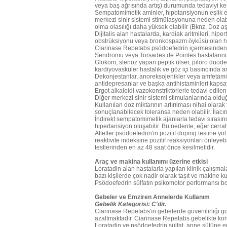
veya baş ağrısında artış) durumunda tedaviyi kesm
Sempatomimetik aminler, hipotansiyonun eşlik ett
merkezi sinir sistemi stimülasyonuna neden olabil
olma olasılığı daha yüksek olabilir (Bknz. Doz aş
Dijitalis alan hastalarda, kardiak aritmileri, hi
obstrüksiyonu veya bronkospazm öyküsü olan has
Clarinase Repetabs psödoefedrin içermesinden d
Sendromu veya Torsades de Pointes hastalarında
Glokom, stenoz yapan peptik ülser, piloro duodena
kardiyovasküler hastalık ve göz içi basıncında art
Dekonjestanlar, anoreksojenikler veya amfetamin ti
antidepresanlar ve başka antihistaminleri kapsay
Ergot alkaloidi vazokonstriktörlerle tedavi edilen
Diğer merkezi sinir sistemi stimulanlarında olduğ
Kullanılan doz miktarının artırılması nihai olarak 
sonuçlanabilecek toleransa neden olabilir. İlacı
İndirekt sempatomimetik ajanlarla tedavi sırasınd
hipertansiyon oluşabilir. Bu nedenle, eğer cerra
Atletler psödoefedrin'in pozitif doping testine yo
reaktivite indeksine pozitif reaksiyonları önle
testlerinden en az 48 saat önce kesilmelidir.
Araç ve makina kullanımı üzerine etkisi
Loratadin alan hastalarla yapılan klinik çalışma
bazı kişilerde çok nadir olarak taşıt ve makine k
Psödoefedrin sülfatın psikomotor performansı 
Gebeler ve Emziren Annelerde Kullanım
Gebelik Kategorisi: C'dir.
Ciarinase Repetabs'ın gebelerde güvenilirliği g
azaltmaktadır. Ciarinase Repetabs gebelikte kon
Loratadin ve psödoefedrin sülfat, anne sütüne 