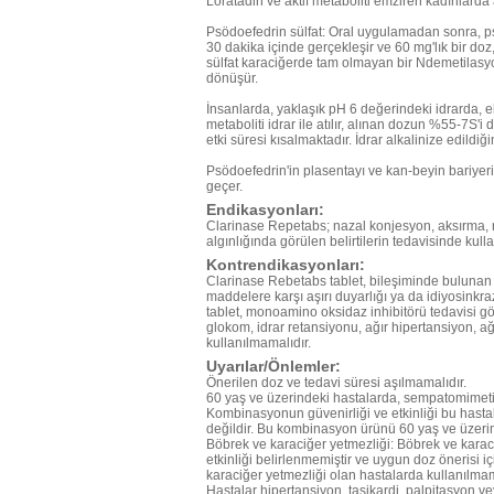
Loratadin ve aktif metaboliti emziren kadınlarda
Psödoefedrin sülfat: Oral uygulamadan sonra, ps
30 dakika içinde gerçekleşir ve 60 mg'lık bir doz,
sülfat karaciğerde tam olmayan bir Ndemetilasyo
dönüşür.
İnsanlarda, yaklaşık pH 6 değerindeki idrarda, e
metaboliti idrar ile atılır, alınan dozun %55-7S'i
etki süresi kısalmaktadır. İdrar alkalinize edildiğ
Psödoefedrin'in plasentayı ve kan-beyin bariyer
geçer.
Endikasyonları:
Clarinase Repetabs; nazal konjesyon, aksırma, r
algınlığında görülen belirtilerin tedavisinde kullan
Kontrendikasyonları:
Clarinase Rebetabs tablet, bileşiminde bulunan 
maddelere karşı aşırı duyarlığı ya da idiyosinkr
tablet, monoamino oksidaz inhibitörü tedavisi gö
glokom, idrar retansiyonu, ağır hipertansiyon, ağ
kullanılmamalıdır.
Uyarılar/Önlemler:
Önerilen doz ve tedavi süresi aşılmamalıdır.
60 yaş ve üzerindeki hastalarda, sempatomimetik 
Kombinasyonun güvenirliği ve etkinliği bu hastal
değildir. Bu kombinasyon ürünü 60 yaş ve üzerin
Böbrek ve karaciğer yetmezliği: Böbrek ve karac
etkinliği belirlenmemiştir ve uygun doz önerisi 
karaciğer yetmezliği olan hastalarda kullanılmam
Hastalar hipertansiyon, taşikardi, palpitasyon veya