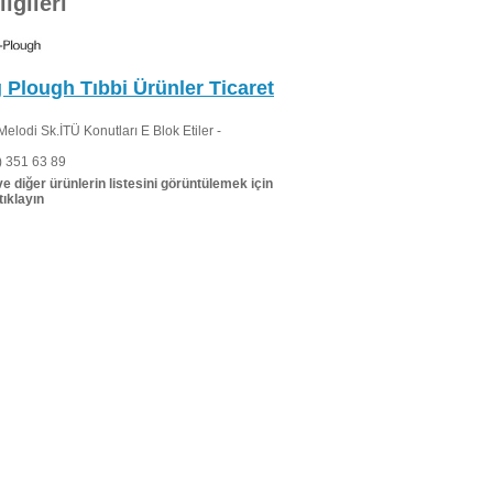
lgileri
 Plough Tıbbi Ürünler Ticaret
elodi Sk.İTÜ Konutları E Blok Etiler -
 351 63 89
 ve diğer ürünlerin listesini görüntülemek için
tıklayın