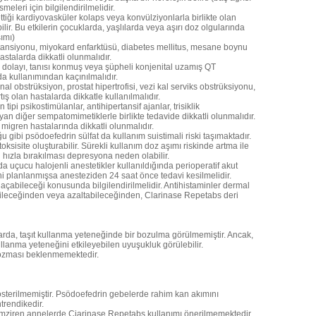
eleri için bilgilendirilmelidir.
iği kardiyovasküler kolaps veya konvülziyonlarla birlikte olan
ir. Bu etkilerin çocuklarda, yaşlılarda veya aşırı doz olgularında
ımı)
pertansiyonu, miyokard enfarktüsü, diabetes mellitus, mesane boynu
talarda dikkatli olunmalıdır.
olayı, tanısı konmuş veya şüpheli konjenital uzamış QT
 kullanımından kaçınılmalıdır.
l obstrüksiyon, prostat hipertrofisi, vezi kal serviks obstrüksiyonu,
ış olan hastalarda dikkatle kullanılmalıdır.
pi psikostimülanlar, antihipertansif ajanlar, trisiklik
an diğer sempatomimetiklerle birlikte tedavide dikkatli olunmalıdır.
 migren hastalarında dikkatli olunmalıdır.
u gibi psödoefedrin sülfat da kullanım suistimali riski taşımaktadır.
toksisite oluşturabilir. Sürekli kullanım doz aşımı riskinde artma ile
n hızla bırakılması depresyona neden olabilir.
a uçucu halojenli anestetikler kullanıldığında perioperatif akut
hi planlanmışsa anesteziden 24 saat önce tedavi kesilmelidir.
l açabileceği konusunda bilgilendirilmelidir. Antihistaminler dermal
yebileceğinden veya azaltabileceğinden, Clarinase Repetabs deri
larda, taşıt kullanma yeteneğinde bir bozulma görülmemiştir. Ancak,
ullanma yeteneğini etkileyebilen uyuşukluk görülebilir.
bozması beklenmemektedir.
österilmemiştir. Psödoefedrin gebelerde rahim kan akımını
trendikedir.
emziren annelerde Ciarinase Repetabs kullanımı önerilmemektedir.