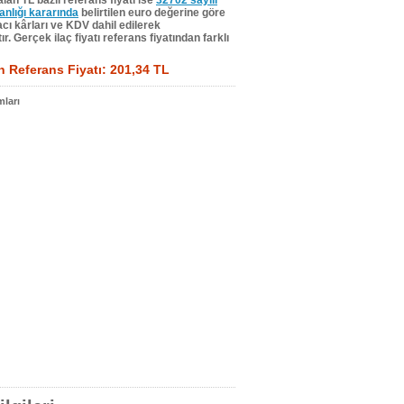
lan TL bazlı referans fiyatı ise
32702 sayılı
lığı kararında
belirtilen euro değerine göre
ı kârları ve KDV dahil edilerek
r. Gerçek ilaç fiyatı referans fiyatından farklı
 Referans Fiyatı: 201,34 TL
ları