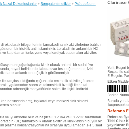
Clarinase 
ik Nazal Dekonjestanlar
»
Sempatomimetikler
»
Psödoefedrin
irekt olarak bileşenlerinin farmakodinamik aktivitelerine bağlıdır.
 gösteren bir trisiklik antihistaminiktir. Loratadin'in anlamlı bir H2
tmez ve kalp damar fonksiyonu veya kardiyak pacemaker aktivitesi
pülasyonun çoğunluğunda klinik olarak anlamlı bir sedatif ve
Yerli, Beşeri bi
asında, hayati belirtilerde, laboratuvar test değerlerinde, fiziki
Reçete ile satıl
k olarak anlamlı bir değişiklik görülmemiştir.
E-Reçete: Pas
te ile karşılaştırıldığında çoğunlukla xmimetik aktivite gösteren
Etken Madde
oral uygulamadan sonra vazokonstriktif özelliği ile nazal
rından adrenerjik medyatörlerin salımı ile ilişkili indirekt
Barkod Numa
Burada yer ala
kan basıncında artış, taşikardi veya merkezi sinir sistemi
Ilacprospektu
eden olabilir.
Referans F
Referans fiya
ızla ve iyi absorbe olur ve başlıca CYP3A4 ve CYP2D6 tarafından
Tıbbi Cihaz 
oratadin (DL) farmakolojik olarak aktiftir ve klinik etkinin büyük bir
yayınlanan Eu
um plazma konsantrasyonlarına sırasıyla uygulamadan 1-1.5 saat