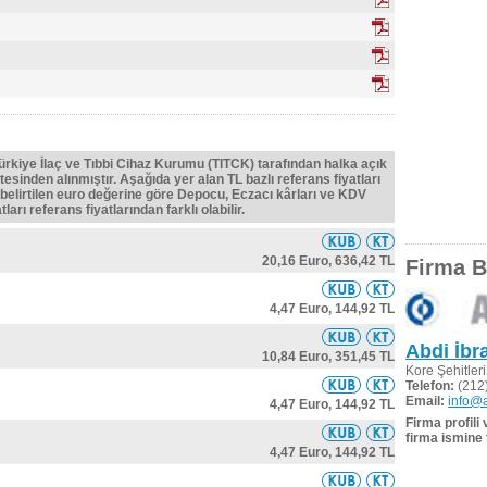
Türkiye İlaç ve Tıbbi Cihaz Kurumu (TITCK) tarafından halka açık
tesinden alınmıştır. Aşağıda yer alan TL bazlı referans fiyatları
belirtilen euro değerine göre Depocu, Eczacı kârları ve KDV
ları referans fiyatlarından farklı olabilir.
20,16 Euro,
636,42 TL
Firma Bi
4,47 Euro,
144,92 TL
Abdi İbr
10,84 Euro,
351,45 TL
Kore Şehitler
Telefon:
(212)
Email:
info@a
4,47 Euro,
144,92 TL
Firma profili
firma ismine 
4,47 Euro,
144,92 TL