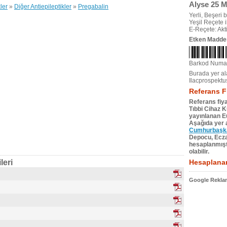
Alyse 25 
ler
»
Diğer Antiepileptikler
»
Pregabalin
Yerli, Beşeri bi
Yeşil Reçete il
E-Reçete: Akti
Etken Madde
Barkod Numa
Burada yer ala
Ilacprospektu
Referans F
Referans fiya
Tıbbi Cihaz 
yayınlanan Eu
Aşağıda yer a
Cumhurbaşkan
Depocu, Eczac
hesaplanmıştı
olabilir.
leri
Hesaplanan
Google Reklam