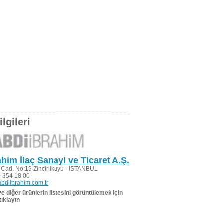
lgileri
ahim İlaç Sanayi ve Ticaret A.Ş.
i Cad. No:19 Zincirlikuyu - İSTANBUL
 354 18 00
bdiibrahim.com.tr
 ve diğer ürünlerin listesini görüntülemek için
tıklayın