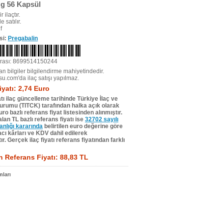
Mg 56 Kapsül
r ilaçtır.
e satılır.
f
si:
Pregabalin
rası: 8699514150244
n bilgiler bilgilendirme mahiyetindedir.
su.com'da ilaç satışı yapılmaz.
iyatı: 2,74 Euro
tı ilaç güncelleme tarihinde Türkiye İlaç ve
Kurumu (TITCK) tarafından halka açık olarak
ro bazlı referans fiyat listesinden alınmıştır.
lan TL bazlı referans fiyatı ise
32702 sayılı
lığı kararında
belirtilen euro değerine göre
ı kârları ve KDV dahil edilerek
r. Gerçek ilaç fiyatı referans fiyatından farklı
 Referans Fiyatı: 88,83 TL
ları