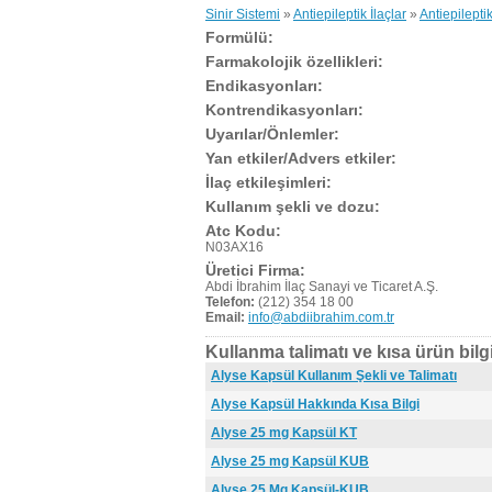
Sinir Sistemi
»
Antiepileptik İlaçlar
»
Antiepileptik
Formülü:
Farmakolojik özellikleri:
Endikasyonları:
Kontrendikasyonları:
Uyarılar/Önlemler:
Yan etkiler/Advers etkiler:
İlaç etkileşimleri:
Kullanım şekli ve dozu:
Atc Kodu:
N03AX16
Üretici Firma:
Abdi İbrahim İlaç Sanayi ve Ticaret A.Ş.
Telefon:
(212) 354 18 00
Email:
info@abdiibrahim.com.tr
Kullanma talimatı ve kısa ürün bilgi
Alyse Kapsül Kullanım Şekli ve Talimatı
Alyse Kapsül Hakkında Kısa Bilgi
Alyse 25 mg Kapsül KT
Alyse 25 mg Kapsül KUB
Alyse 25 Mg Kapsül-KUB