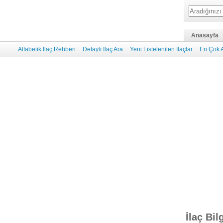
Anasayfa
Alfabetik İlaç Rehberi
Detaylı İlaç Ara
Yeni Listelenilen İlaçlar
En Çok A
İlaç Bil