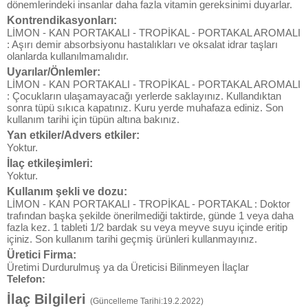
dönemlerindeki insanlar daha fazla vitamin gereksinimi duyarlar.
Kontrendikasyonları:
LİMON - KAN PORTAKALI - TROPİKAL - PORTAKAL AROMALI
: Aşırı demir absorbsiyonu hastalıkları ve oksalat idrar taşları
olanlarda kullanılmamalıdır.
Uyarılar/Önlemler:
LİMON - KAN PORTAKALI - TROPİKAL - PORTAKAL AROMALI
: Çocukların ulaşamayacağı yerlerde saklayınız. Kullandıktan
sonra tüpü sıkıca kapatınız. Kuru yerde muhafaza ediniz. Son
kullanım tarihi için tüpün altına bakınız.
Yan etkiler/Advers etkiler:
Yoktur.
İlaç etkileşimleri:
Yoktur.
Kullanım şekli ve dozu:
LİMON - KAN PORTAKALI - TROPİKAL - PORTAKAL : Doktor
trafından başka şekilde önerilmediği taktirde, günde 1 veya daha
fazla kez. 1 tableti 1/2 bardak su veya meyve suyu içinde eritip
içiniz. Son kullanım tarihi geçmiş ürünleri kullanmayınız.
Üretici Firma:
Üretimi Durdurulmuş ya da Üreticisi Bilinmeyen İlaçlar
Telefon:
İlaç Bilgileri
(Güncelleme Tarihi:19.2.2022)