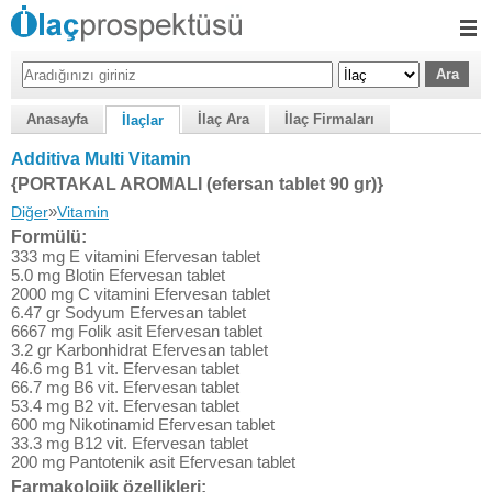
Anasayfa
İlaç Ara
İlaç Firmaları
İlaçlar
Additiva Multi Vitamin
{PORTAKAL AROMALI (efersan tablet 90 gr)}
»
Diğer
Vitamin
Formülü:
333 mg E vitamini Efervesan tablet
5.0 mg Blotin Efervesan tablet
2000 mg C vitamini Efervesan tablet
6.47 gr Sodyum Efervesan tablet
6667 mg Folik asit Efervesan tablet
3.2 gr Karbonhidrat Efervesan tablet
46.6 mg B1 vit. Efervesan tablet
66.7 mg B6 vit. Efervesan tablet
53.4 mg B2 vit. Efervesan tablet
600 mg Nikotinamid Efervesan tablet
33.3 mg B12 vit. Efervesan tablet
200 mg Pantotenik asit Efervesan tablet
Farmakolojik özellikleri: