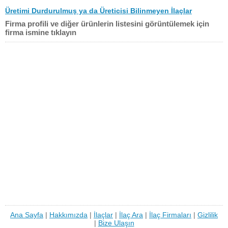
Üretimi Durdurulmuş ya da Üreticisi Bilinmeyen İlaçlar
Firma profili ve diğer ürünlerin listesini görüntülemek için
firma ismine tıklayın
Ana Sayfa
|
Hakkımızda
|
İlaçlar
|
İlaç Ara
|
İlaç Firmaları
|
Gizlilik
|
Bize Ulaşın