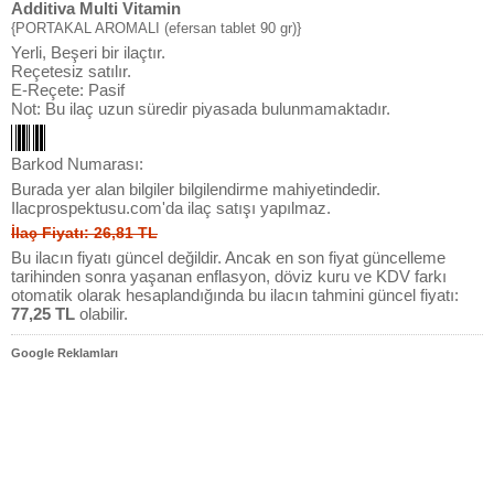
Additiva Multi Vitamin
{PORTAKAL AROMALI (efersan tablet 90 gr)}
Yerli, Beşeri bir ilaçtır.
Reçetesiz satılır.
E-Reçete: Pasif
Not: Bu ilaç uzun süredir piyasada bulunmamaktadır.
Barkod Numarası:
Burada yer alan bilgiler bilgilendirme mahiyetindedir.
Ilacprospektusu.com'da ilaç satışı yapılmaz.
İlaç Fiyatı: 26,81 TL
Bu ilacın fiyatı güncel değildir. Ancak en son fiyat güncelleme
tarihinden sonra yaşanan enflasyon, döviz kuru ve KDV farkı
otomatik olarak hesaplandığında bu ilacın tahmini güncel fiyatı:
77,25 TL
olabilir.
Google Reklamları