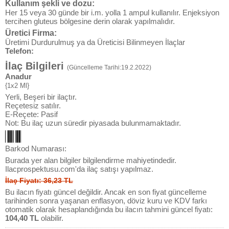
Kullanım şekli ve dozu:
Her 15 veya 30 günde bir i.m. yolla 1 ampul kullanılır. Enjeksiyon
tercihen gluteus bölgesine derin olarak yapılmalıdır.
Üretici Firma:
Üretimi Durdurulmuş ya da Üreticisi Bilinmeyen İlaçlar
Telefon:
İlaç Bilgileri
(Güncelleme Tarihi:19.2.2022)
Anadur
{1x2 Ml}
Yerli, Beşeri bir ilaçtır.
Reçetesiz satılır.
E-Reçete: Pasif
Not: Bu ilaç uzun süredir piyasada bulunmamaktadır.
Barkod Numarası:
Burada yer alan bilgiler bilgilendirme mahiyetindedir.
Ilacprospektusu.com'da ilaç satışı yapılmaz.
İlaç Fiyatı: 36,23 TL
Bu ilacın fiyatı güncel değildir. Ancak en son fiyat güncelleme
tarihinden sonra yaşanan enflasyon, döviz kuru ve KDV farkı
otomatik olarak hesaplandığında bu ilacın tahmini güncel fiyatı:
104,40 TL
olabilir.