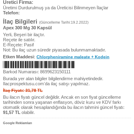
Üretici Firma:
Üretimi Durdurulmuş ya da Üreticisi Bilinmeyen İlaçlar
Telefon:
İlaç Bilgileri
(Güncelleme Tarihi:19.2.2022)
Apex 300 Mg 30 Kapsül
Yerli, Beşeri bir ilaçtır.
Reçete ile satılır.
E-Reçete: Pasif
Not: Bu ilaç uzun süredir piyasada bulunmamaktadır.
Etken Maddesi:
Chlorpheniramine maleate + Kodein
Barkod Numarası: 8699623150111
Burada yer alan bilgiler bilgilendirme mahiyetindedir.
Ilacprospektusu.com'da ilaç satışı yapılmaz.
İlaç Fiyatı: 31,78 TL
Bu ilacın fiyatı güncel değildir. Ancak en son fiyat güncelleme
tarihinden sonra yaşanan enflasyon, döviz kuru ve KDV farkı
otomatik olarak hesaplandığında bu ilacın tahmini güncel fiyatı:
91,57 TL
olabilir.
Google Reklamları