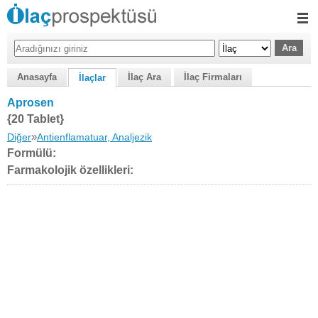
Anasayfa
İlaç Ara
İlaç Firmaları
İlaçlar
Aprosen
{20 Tablet}
»
Diğer
Antienflamatuar, Analjezik
Formülü:
Farmakolojik özellikleri: