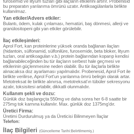
furosemid ve lityum tuzları gibi ilaçların etkilerini artırır. Probenisid
bu preparatın yarılarıma ömrünü uzatır. Antikoagülanlarla birlikte
kullanılmaz.
Yan etkiler/Advers etkiler:
Bulantı, ödem, kulak çınlaması, hematüri, baş dönmesi, allerji ve
granülositopeni gibi yan etkiler görülebilir.
İlaç etkileşimleri:
Aprol Fort, kan proteinlerine yüksek oranda bağlanan ilaçları
(hidantoin, sülfonamid, sülfonilüre, furosemide, beta bloker, lityum
tuzları, oral antikoagulan v.b.) protein bağlarından koparıp kendisi
bağlanabileceğinden bu tür ilaçların serbest hale geçmesi ve
etkilerinin güçlenmesine neden olabilir. Bu tür ilaçlarla birlikte
alınacaksa doz ayarlaması yapılmalıdır. Probenesid, Aprol Fort ile
birlikte verilirse, Aprol Fort'un yarılanma ömrü belirgin olarak artar.
Metotreksat ile birlikte alınırsa, metotreksat'ın tübüler sekresyonu
azalır, toksisitesi artabilir, dikkatli olunmalıdır.
Kullanım şekli ve dozu:
Günlük doz başlangıçta 550mg ve daha sonra her 6-8 saatte bir
275mg tok karnına kullanılır. Max. günlük doz 1375mg'dır.
Üretici Firma:
Üretimi Durdurulmuş ya da Üreticisi Bilinmeyen İlaçlar
Telefon:
İlaç Bilgileri
(Güncelleme Tarihi:Belirtilmemiş.)