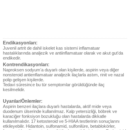
Endikasyonları:
Juvenil artrit de dahil iskelet kas sistemi inflamatuar
hastalıklarında analjezik ve antiinflamatuar olarak ve akut gut'da
endikedir.
Kontrendikasyonları:
Naproksen sodyum'a duyarlı olan kişilerde, aspirin veya diğer
nonsteroid antienflamatuar analjezik ilaçlarla astım, rinit ve nazal
polip gelişen kişilerde.
Tedavi süresince bu tür semptomlar görüldüğünde ilaç
kesilmelidir.
Uyarılar/Önlemler:
Aspirin benzeri ilaçlara duyarlı hastalarda, aktif mide veya
duodenum ülserinde kullanılmaz. Kalp yetersizliği, böbrek ve
karaciğer fonksiyon bozukluğu olan hastalarda dikkatle
kullanılmalıdır. 17 ketosteroid ve 5-HIAA testlerinin sonuçlarını
etkileyebilir. Hidantoin, sulfonamid, sulfonilüre, betablokörler,