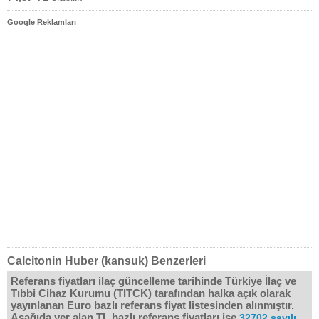
Google Reklamları
Calcitonin Huber (kansuk) Benzerleri
Referans fiyatları ilaç güncelleme tarihinde Türkiye İlaç ve
Tıbbi Cihaz Kurumu (TITCK) tarafından halka açık olarak
yayınlanan Euro bazlı referans fiyat listesinden alınmıştır.
Aşağıda yer alan TL bazlı referans fiyatları ise
32702 sayılı