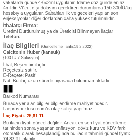
vakalarda günde 4-6x2ml uygulanır. İdame doz günde en az
4ml'dir. Vücut dışı dolaşım gerektiren durumlarda 150-300İÜ/kg
hesabıyla uygulanır. Sabahları ilk ve geceleri yapılan son
enjeksiyonlar diğer dozlardan daha yüksek tutulmalıdır.
İthalatçı Firma:
Üretimi Durdurulmuş ya da Üreticisi Bilinmeyen İlaçlar
Telefon:
İlaç Bilgileri
(Güncelleme Tarihi:19.2.2022)
Calcitonin Huber (kansuk)
{100 IU 7 Solusyon}
İthal, Beşeri bir ilaçtır.
Reçetesiz satılır.
E-Reçete: Pasif
Not: Bu ilaç uzun süredir piyasada bulunmamaktadır.
Barkod Numarası:
Burada yer alan bilgiler bilgilendirme mahiyetindedir.
Ilacprospektusu.com'da ilaç satışı yapılmaz.
İlaç Fiyatı: 25,81 TL
Bu ilacın fiyatı güncel değildir. Ancak en son fiyat güncelleme
tarihinden sonra yaşanan enflasyon, döviz kuru ve KDV farkı
otomatik olarak hesaplandığında bu ilacın tahmini güncel fiyatı:
74,37 TL
olabilir.