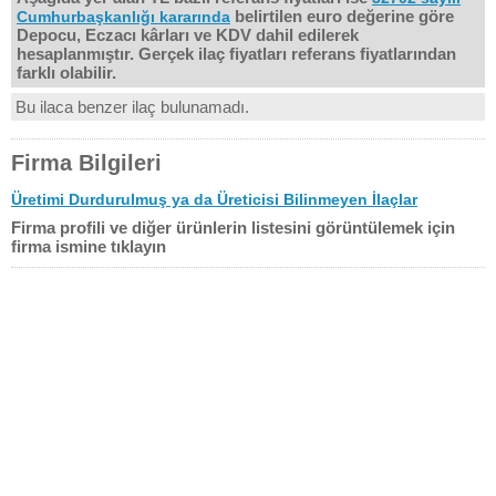
belirtilen euro değerine göre
Cumhurbaşkanlığı kararında
Depocu, Eczacı kârları ve KDV dahil edilerek
hesaplanmıştır. Gerçek ilaç fiyatları referans fiyatlarından
farklı olabilir.
Bu ilaca benzer ilaç bulunamadı.
Firma Bilgileri
Üretimi Durdurulmuş ya da Üreticisi Bilinmeyen İlaçlar
Firma profili ve diğer ürünlerin listesini görüntülemek için
firma ismine tıklayın