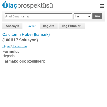
Anasayfa
İlaç Ara
İlaç Firmaları
İlaçlar
Calcitonin Huber (kansuk)
{100 IU 7 Solusyon}
»
Diğer
Kalsitonin
Formülü:
Heparin
Farmakolojik özellikleri: