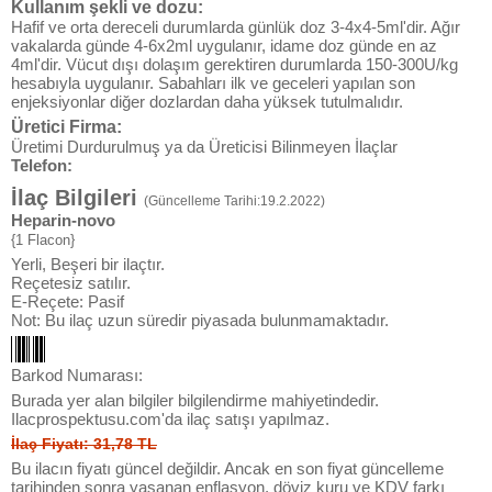
Kullanım şekli ve dozu:
Hafif ve orta dereceli durumlarda günlük doz 3-4x4-5ml'dir. Ağır
vakalarda günde 4-6x2ml uygulanır, idame doz günde en az
4ml'dir. Vücut dışı dolaşım gerektiren durumlarda 150-300U/kg
hesabıyla uygulanır. Sabahları ilk ve geceleri yapılan son
enjeksiyonlar diğer dozlardan daha yüksek tutulmalıdır.
Üretici Firma:
Üretimi Durdurulmuş ya da Üreticisi Bilinmeyen İlaçlar
Telefon:
İlaç Bilgileri
(Güncelleme Tarihi:19.2.2022)
Heparin-novo
{1 Flacon}
Yerli, Beşeri bir ilaçtır.
Reçetesiz satılır.
E-Reçete: Pasif
Not: Bu ilaç uzun süredir piyasada bulunmamaktadır.
Barkod Numarası:
Burada yer alan bilgiler bilgilendirme mahiyetindedir.
Ilacprospektusu.com'da ilaç satışı yapılmaz.
İlaç Fiyatı: 31,78 TL
Bu ilacın fiyatı güncel değildir. Ancak en son fiyat güncelleme
tarihinden sonra yaşanan enflasyon, döviz kuru ve KDV farkı