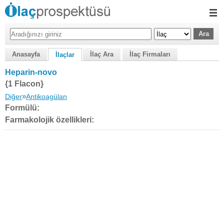
Anasayfa
İlaç Ara
İlaç Firmaları
İlaçlar
Heparin-novo
{1 Flacon}
»
Diğer
Antikoagülan
Formülü:
Farmakolojik özellikleri: