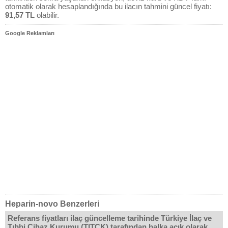
otomatik olarak hesaplandığında bu ilacın tahmini güncel fiyatı:
91,57 TL
olabilir.
Google Reklamları
Heparin-novo Benzerleri
Referans fiyatları ilaç güncelleme tarihinde Türkiye İlaç ve
Tıbbi Cihaz Kurumu (TITCK) tarafından halka açık olarak