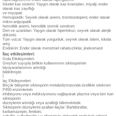
İskelet kas sistemi: Yaygın olarak kas krampları, miyalji; ender
olarak kas zayıflığı
ve miyopati
Hemopoetik: Seyrek olarak anemi, trombositopeni; ender olarak
mikro-anjiyopatik
hemolitik anemi, hemolitik üremik sendrom
Deri ve uzantıları: Yaygın olarak hipertrikoz; seyrek olarak alerjik
döküntü
Tüm vücut: Yaygın olarak yorgunluk; seyrek olarak ödem, kiloda
artış
Endokrin: Ender olarak menstrüel rahatsızlıklar, jinekomasti
İlaç etkileşimleri:
Gıda Etkileşmeleri:
Greyfurt suyuyla birlikte kullanımının siklosporinin
biyoyararlanımını artırdığı
bildirilmiştir.
İ
laç Etkileşmeleri:
Birçok bileşenin siklosporin metabolizmasında özellikle sitokrom
P450 enzimlerinin
inhibisyonu veya indüksiyonunu sağlayarak plazma veya tüm kan
siklosporin
düzeylerini artırdığı veya azalttığı bilinmektedir.
Siklosporin düzeylerini azaltan ilaçlar: Barbitüratlar,
karbamazepin, fenitoin;
nafsillin, sulfadimidin i.v; rifampisin; oktreotid; probukol; orlistat,