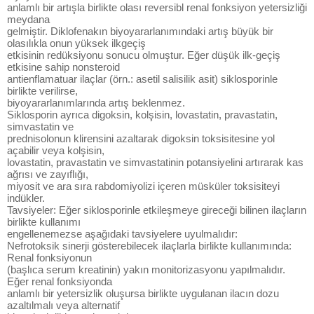
anlamlı bir artışla birlikte olası reversibl renal fonksiyon yetersizliği
meydana
gelmiştir. Diklofenakın biyoyararlanımındaki artış büyük bir
olasılıkla onun yüksek ilkgeçiş
etkisinin redüksiyonu sonucu olmuştur. Eğer düşük ilk-geçiş
etkisine sahip nonsteroid
antienflamatuar ilaçlar (örn.: asetil salisilik asit) siklosporinle
birlikte verilirse,
biyoyararlanımlarında artış beklenmez.
Siklosporin ayrıca digoksin, kolşisin, lovastatin, pravastatin,
simvastatin ve
prednisolonun klirensini azaltarak digoksin toksisitesine yol
açabilir veya kolşisin,
lovastatin, pravastatin ve simvastatinin potansiyelini artırarak kas
ağrısı ve zayıflığı,
miyosit ve ara sıra rabdomiyolizi içeren müsküler toksisiteyi
indükler.
Tavsiyeler: Eğer siklosporinle etkileşmeye gireceği bilinen ilaçların
birlikte kullanımı
engellenemezse aşağıdaki tavsiyelere uyulmalıdır:
Nefrotoksik sinerji gösterebilecek ilaçlarla birlikte kullanımında:
Renal fonksiyonun
(başlıca serum kreatinin) yakın monitorizasyonu yapılmalıdır.
Eğer renal fonksiyonda
anlamlı bir yetersizlik oluşursa birlikte uygulanan ilacın dozu
azaltılmalı veya alternatif