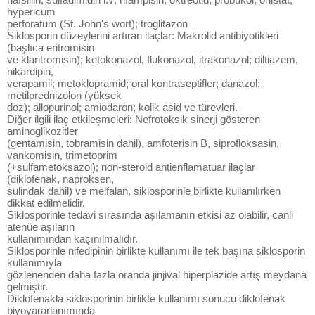
hypericum
perforatum (St. John's wort); troglitazon
Siklosporin düzeylerini artıran ilaçlar: Makrolid antibiyotikleri
(başlıca eritromisin
ve klaritromisin); ketokonazol, flukonazol, itrakonazol; diltiazem,
nikardipin,
verapamil; metoklopramid; oral kontraseptifler; danazol;
metilprednizolon (yüksek
doz); allopurinol; amiodaron; kolik asid ve türevleri.
Diğer ilgili ilaç etkileşmeleri: Nefrotoksik sinerji gösteren
aminoglikozitler
(gentamisin, tobramisin dahil), amfoterisin B, siprofloksasin,
vankomisin, trimetoprim
(+sulfametoksazol); non-steroid antienflamatuar ilaçlar
(diklofenak, naproksen,
sulindak dahil) ve melfalan, siklosporinle birlikte kullanılırken
dikkat edilmelidir.
Siklosporinle tedavi sırasında aşılamanın etkisi az olabilir, canli
atenüe aşıların
kullanımından kaçınılmalıdır.
Siklosporinle nifedipinin birlikte kullanımı ile tek başına siklosporin
kullanımıyla
gözlenenden daha fazla oranda jinjival hiperplazide artış meydana
gelmiştir.
Diklofenakla siklosporinin birlikte kullanımı sonucu diklofenak
biyoyararlanımında