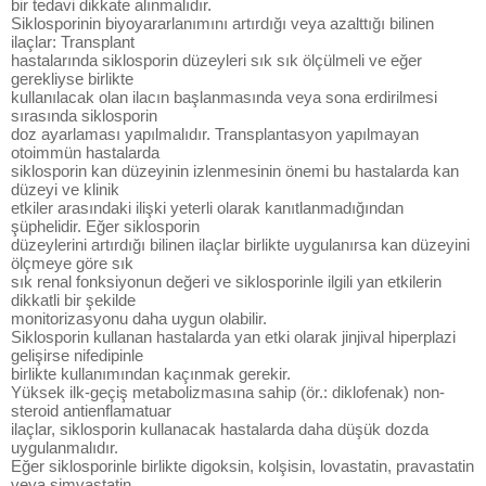
bir tedavi dikkate alınmalıdır.
Siklosporinin biyoyararlanımını artırdığı veya azalttığı bilinen
ilaçlar: Transplant
hastalarında siklosporin düzeyleri sık sık ölçülmeli ve eğer
gerekliyse birlikte
kullanılacak olan ilacın başlanmasında veya sona erdirilmesi
sırasında siklosporin
doz ayarlaması yapılmalıdır. Transplantasyon yapılmayan
otoimmün hastalarda
siklosporin kan düzeyinin izlenmesinin önemi bu hastalarda kan
düzeyi ve klinik
etkiler arasındaki ilişki yeterli olarak kanıtlanmadığından
şüphelidir. Eğer siklosporin
düzeylerini artırdığı bilinen ilaçlar birlikte uygulanırsa kan düzeyini
ölçmeye göre sık
sık renal fonksiyonun değeri ve siklosporinle ilgili yan etkilerin
dikkatli bir şekilde
monitorizasyonu daha uygun olabilir.
Siklosporin kullanan hastalarda yan etki olarak jinjival hiperplazi
gelişirse nifedipinle
birlikte kullanımından kaçınmak gerekir.
Yüksek ilk-geçiş metabolizmasına sahip (ör.: diklofenak) non-
steroid antienflamatuar
ilaçlar, siklosporin kullanacak hastalarda daha düşük dozda
uygulanmalıdır.
Eğer siklosporinle birlikte digoksin, kolşisin, lovastatin, pravastatin
veya simvastatin