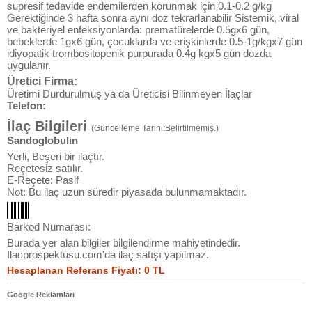
supresif tedavide endemilerden korunmak için 0.1-0.2 g/kg
Gerektiğinde 3 hafta sonra aynı doz tekrarlanabilir Sistemik, viral
ve bakteriyel enfeksiyonlarda: prematürelerde 0.5gx6 gün,
bebeklerde 1gx6 gün, çocuklarda ve erişkinlerde 0.5-1g/kgx7 gün
idiyopatik trombositopenik purpurada 0.4g kgx5 gün dozda
uygulanır.
Üretici Firma:
Üretimi Durdurulmuş ya da Üreticisi Bilinmeyen İlaçlar
Telefon:
İlaç Bilgileri
(Güncelleme Tarihi:Belirtilmemiş.)
Sandoglobulin
Yerli, Beşeri bir ilaçtır.
Reçetesiz satılır.
E-Reçete: Pasif
Not: Bu ilaç uzun süredir piyasada bulunmamaktadır.
Barkod Numarası:
Burada yer alan bilgiler bilgilendirme mahiyetindedir.
Ilacprospektusu.com'da ilaç satışı yapılmaz.
Hesaplanan Referans Fiyatı: 0 TL
Google Reklamları