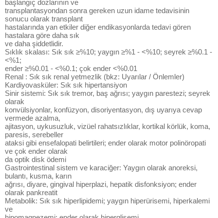
başlangıç dozlarının ve
transplantasyondan sonra gereken uzun idame tedavisinin
sonucu olarak transplant
hastalarında yan etkiler diğer endikasyonlarda tedavi gören
hastalara göre daha sık
ve daha şiddetlidir.
Sıklık skalası: Sık sık ≥%10; yaygın ≥%1 - <%10; seyrek ≥%0.1 -
<%1;
ender ≥%0.01 - <%0.1; çok ender <%0.01
Renal : Sık sık renal yetmezlik (bkz: Uyarılar / Önlemler)
Kardiyovasküler: Sık sık hipertansiyon
Sinir sistemi: Sık sık tremor, baş ağrısı; yaygın parestezi; seyrek
olarak
konvülsiyonlar, konfüzyon, disoriyentasyon, dış uyarıya cevap
vermede azalma,
ajitasyon, uykusuzluk, vizüel rahatsızlıklar, kortikal körlük, koma,
paresis, serebeller
ataksi gibi ensefalopati belirtileri; ender olarak motor polinöropati
ve çok ender olarak
da optik disk ödemi
Gastrointestinal sistem ve karaciğer: Yaygın olarak anoreksi,
bulantı, kusma, karın
ağrısı, diyare, gingival hiperplazi, hepatik disfonksiyon; ender
olarak pankreatit
Metabolik: Sık sık hiperlipidemi; yaygın hiperürisemi, hiperkalemi
ve
hipomagnezemi; ender olarak hiperglisemi