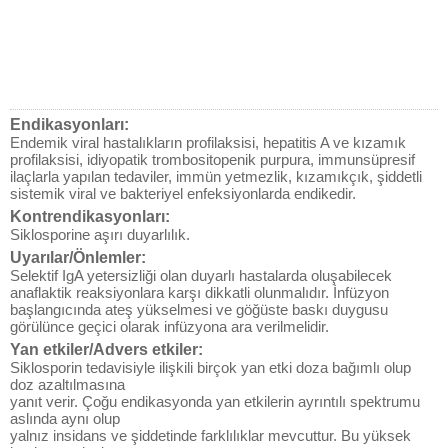
Endikasyonları:
Endemik viral hastalıkların profilaksisi, hepatitis A ve kızamık
profilaksisi, idiyopatik trombositopenik purpura, immunsüpresif
ilaçlarla yapılan tedaviler, immün yetmezlik, kızamıkçık, şiddetli
sistemik viral ve bakteriyel enfeksiyonlarda endikedir.
Kontrendikasyonları:
Siklosporine aşırı duyarlılık.
Uyarılar/Önlemler:
Selektif IgA yetersizliği olan duyarlı hastalarda oluşabilecek
anaflaktik reaksiyonlara karşı dikkatli olunmalıdır. İnfüzyon
başlangıcında ateş yükselmesi ve göğüste baskı duygusu
görülünce geçici olarak infüzyona ara verilmelidir.
Yan etkiler/Advers etkiler:
Siklosporin tedavisiyle ilişkili birçok yan etki doza bağımlı olup
doz azaltılmasına
yanıt verir. Çoğu endikasyonda yan etkilerin ayrıntılı spektrumu
aslında aynı olup
yalnız insidans ve şiddetinde farklılıklar mevcuttur. Bu yüksek