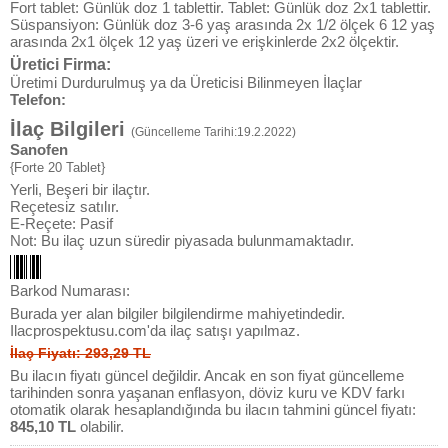
Fort tablet: Günlük doz 1 tablettir. Tablet: Günlük doz 2x1 tablettir.
Süspansiyon: Günlük doz 3-6 yaş arasında 2x 1/2 ölçek 6 12 yaş
arasında 2x1 ölçek 12 yaş üzeri ve erişkinlerde 2x2 ölçektir.
Üretici Firma:
Üretimi Durdurulmuş ya da Üreticisi Bilinmeyen İlaçlar
Telefon:
İlaç Bilgileri
(Güncelleme Tarihi:19.2.2022)
Sanofen
{Forte 20 Tablet}
Yerli, Beşeri bir ilaçtır.
Reçetesiz satılır.
E-Reçete: Pasif
Not: Bu ilaç uzun süredir piyasada bulunmamaktadır.
Barkod Numarası:
Burada yer alan bilgiler bilgilendirme mahiyetindedir.
Ilacprospektusu.com'da ilaç satışı yapılmaz.
İlaç Fiyatı: 293,29 TL
Bu ilacın fiyatı güncel değildir. Ancak en son fiyat güncelleme
tarihinden sonra yaşanan enflasyon, döviz kuru ve KDV farkı
otomatik olarak hesaplandığında bu ilacın tahmini güncel fiyatı:
845,10 TL
olabilir.