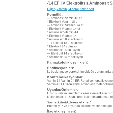
{14 EF I.V Elektrolitsiz Aminoasit
Diğer
»
Vitamin, Mineral,Amino Asit
Formülü:
--- Aminoasit Vamin-18 ef
* Elektrolit Vamin-18 ef
--- Aminoasit Vitamin-14 ef
* Elektrolit Vitamin-14 ef
* Aminoasit Vitamin-14
* Elektrolit Vitamin-14
* Aminoasit 18 ef solüsyon
--- Elektrolit 18 ef solüsyon
* Elektrolit 14 solüsyon
* Aminoasit 14 solüsyon
--- Elektrolit 14 ef sollisyon
* Aminoasit 14 ef sollisyon
Farmakolojik özellikleri:
Endikasyonları:
i.v beslenmeye gereksinim olduğu durumlarda ami
Kontrendikasyonları:
Vamin-14-Vamin-14 EF: Renal ve hepatik yetmezl
Vamin-18 EF: Konjenital amino asit metabolizma 
Uyarılar/Önlemler:
Uzun süreli kullanımlarda eser elementlerin doz a
kullanılmalıdır. Uzun süreli kullanımlarda eser e
Yan etkiler/Advers etkiler:
Bulantı, yüz ve boyunda kıxarma ve terleme gibi y
İlaç etkileşimleri: