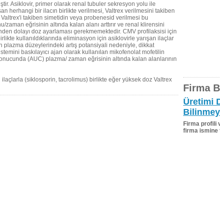
tir. Asiklovir, primer olarak renal tubuler sekresyon yolu ile
n herhangi bir ilacın birlikte verilmesi, Valtrex verilmesini takiben
r. Valtrex'i takiben simetidin veya probenesid verilmesi bu
aman eğrisinin altında kalan alanı arttırır ve renal klirensini
ksinden dolayı doz ayarlaması gerekmemektedir. CMV profilaksisi için
ikte kullanıldıklarında eliminasyon için asiklovirle yarışan ilaçlar
inin plazma düzeylerindeki artış potansiyali nedeniyle, dikkat
istemini baskılayıcı ajan olarak kullanılan mikofenolat mofetilin
si sonucunda (AUC) plazma/ zaman eğrisinin altında kalan alanlarının
 ilaçlarla (siklosporin, tacrolimus) birlikte eğer yüksek doz Valtrex
Firma Bi
Üretimi 
Bilinmey
Firma profili
firma ismine 