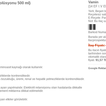
Vamin
 Solüsyonu 500 ml}
{14 EF I.V E
Yerli, Beşeri bi
Reçetesiz satıl
E-Reçete: Pas
Not: Bu ilaç 
Barkod Numar
Burada yer ala
Ilacprospektu
İlaç Fiyatı
Bu ilacın fiya
tarihinden so
otomatik olar
fiyatı:
91,57 T
noasit kaynağı olarak kullanılır.
Google Reklam
iklerde kontrendikedir.
bozukluğu, üremi, renal ve hepatik yetmezliklerde kontrendikedir.
yarı yapılmalıdır. Elektrolit retansiyonu olan hastalarda dikkatle
lement miktarına dikkat edilmelidir.
an etkiler görülebilir.