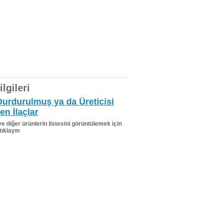
lgileri
Durdurulmuş ya da Üreticisi
en İlaçlar
 ve diğer ürünlerin listesini görüntülemek için
tıklayın