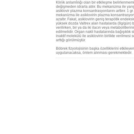
Klinik anlamlılığı olan bir etkileşme belirlenmemiş
değişmeden idrarla atılır. Bu mekanizma ile yarışa
asiklovir plazma konsantrasyonlarını arttırır. 1 g
mekanizma ile asiklovirin plazma konsantrasyonu/z
azaltır. Fakat, asiklovirin geniş terapötik ende
yüksek dozda Valtrex alan hastalarda (8g/gün) birl
verilirken, bir ya da iki ilacın veya metabolitler
edilmelidir. Organ nakli hastalarında bağışıklık s
inaktif molekülü ile asiklovirin birlikte verilme
arttığı görülmüştür.
Böbrek fizyolojisinin başka özelliklerini etkileyen
uygulanacaksa, önlem alınması gerekmektedir.