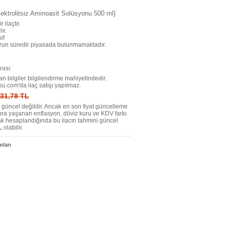
lektrolitsiz Aminoasit Solüsyonu 500 ml}
r ilaçtır.
ır.
if
uzun süredir piyasada bulunmamaktadır.
ası:
n bilgiler bilgilendirme mahiyetindedir.
su.com'da ilaç satışı yapılmaz.
: 31,78 TL
tı güncel değildir. Ancak en son fiyat güncelleme
nra yaşanan enflasyon, döviz kuru ve KDV farkı
ak hesaplandığında bu ilacın tahmini güncel
L
olabilir.
ları