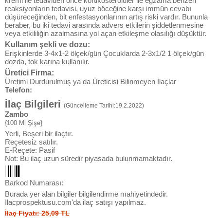
kremi ile tedaviden önce kortikosteroidler ile egzama benzeri
reaksiyonların tedavisi, uyuz böceğine karşı immün cevabı
düşüreceğinden, bit enfestasyonlarının artış riski vardır. Bununla
beraber, bu iki tedavi arasında advers etkilerin şiddetlenmesine
veya etkililiğin azalmasına yol açan etkileşme olasılığı düşüktür.
Kullanım şekli ve dozu:
Erişkinlerde 3-4x1-2 ölçek/gün Çocuklarda 2-3x1/2 1 ölçek/gün
dozda, tok karına kullanılır.
Üretici Firma:
Üretimi Durdurulmuş ya da Üreticisi Bilinmeyen İlaçlar
Telefon:
İlaç Bilgileri
(Güncelleme Tarihi:19.2.2022)
Zambo
{100 Ml Şişe}
Yerli, Beşeri bir ilaçtır.
Reçetesiz satılır.
E-Reçete: Pasif
Not: Bu ilaç uzun süredir piyasada bulunmamaktadır.
Barkod Numarası:
Burada yer alan bilgiler bilgilendirme mahiyetindedir.
Ilacprospektusu.com'da ilaç satışı yapılmaz.
İlaç Fiyatı: 25,09 TL