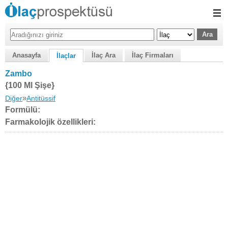
Anasayfa
İlaç Ara
İlaç Firmaları
İlaçlar
Zambo
{100 Ml Şişe}
»
Diğer
Antitüssif
Formülü:
Farmakolojik özellikleri: