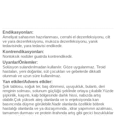
Endikasyonları:
Ameliyat sahasının hazırlanması, cerrahi el dezenfeksiyonu, cilt
ve yara dezenfeksiyonu, mukoza dezenfeksiyonu, yanık
tedavisinde, yara tedavisi endikedir.
Kontrendikasyonları:
Nontoksik nodüler guatrda kontrendikedir.
Uyarılar/Önlemler:
Solüsyon sulandırılmadan kullanılır. Göze uygulanmaz. Tiroid
hastaları, yeni doğanlar, süt çocukları ve gebelerde dikkatli
olunmalı ve uzun süre kullanılmaz.
Yan etkiler/Advers etkiler:
Şok tablosu, soğuk ter, baş dönmesi, uyuşukluk, bulantı, deri
renginin solması, solunum güçlüğü şeklinde ortaya çıkabilir.Yüzde
şişkinlik, kaşıntı, kalp bölgesinde darlık hissi, nabızda artış
olabilir.Çok yüksek ateş olanlarda ve iv enjeksiyonda kan
basıncında düşme görülebilir.Nadir olanlarda özellikle böbrek
hastalığı olanlarda ve ya dozaşımında , idrar yapımının azalması,
tamamen durması ve protein itrahında artış gibi gecici bozukluklar