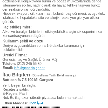
gözlenebilir.Konjuktivada burun ve boğaz mukozalarında deride
istenmeyen etkiler, nadir olarak da hayati tehlike taşıyan büllöz
deri reaksiyonları görülmüştür.
Hiposekreksyon, cilt kızarması, bulantı, baş dönmesi, uyuşukluk,
iştahsızlık, hepatotoksisite ve allerjik reaksiyon gibi yan etkiler
görülür.
İlaç etkileşimleri:
Alkol ve baralgin birbirlerini etkileyebilir.Baralgin siklosporinin kan
konsantrasyonunu düşürür.
Kullanım şekli ve dozu:
Deriye uygulandıktan sonra 1-5 dakika kuruması için
bekletilmelidir.
Üretici Firma:
Genesis İlaç ve Sağlık Ürünleri A.Ş.
Telefon:
(212) 245 55 80
Email:
info@genesis.gen.tr
İlaç Bilgileri
(Güncelleme Tarihi:Belirtilmemiş.)
Batticon % 7.5 100 Ml Gargara
Yerli, Beşeri bir ilaçtır.
Reçetesiz satılır.
E-Reçete: Pasif
Not: Bu ilaç uzun süredir piyasada bulunmamaktadır.
Etken Maddesi:
PVP İyot