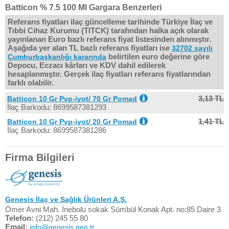
Batticon % 7.5 100 Ml Gargara Benzerleri
Referans fiyatları ilaç güncelleme tarihinde Türkiye İlaç ve
Tıbbi Cihaz Kurumu (TITCK) tarafından halka açık olarak
yayınlanan Euro bazlı referans fiyat listesinden alınmıştır.
Aşağıda yer alan TL bazlı referans fiyatları ise
32702 sayılı
belirtilen euro değerine göre
Cumhurbaşkanlığı kararında
Depocu, Eczacı kârları ve KDV dahil edilerek
hesaplanmıştır. Gerçek ilaç fiyatları referans fiyatlarından
farklı olabilir.
3,13 TL
Batticon 10 Gr Pvp-iyot/ 70 Gr Pomad
İlaç Barkodu: 8699587381293
1,41 TL
Batticon 10 Gr Pvp-iyot/ 20 Gr Pomad
İlaç Barkodu: 8699587381286
Firma Bilgileri
Genesis İlaç ve Sağlık Ürünleri A.Ş.
Ömer Avni Mah. İnebolu sokak Sümbül Konak Apt. no:85 Daire 3
Telefon:
(212) 245 55 80
Email:
info@genesis.gen.tr