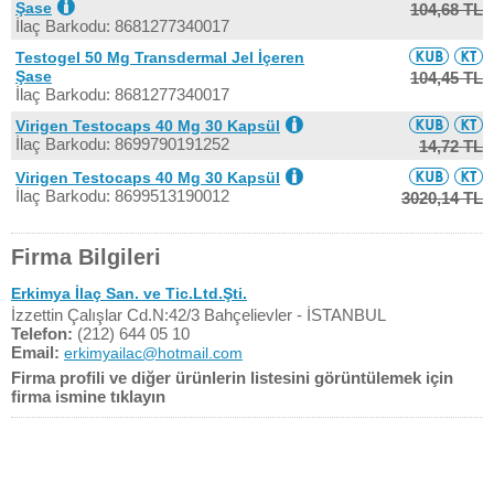
Şase
104,68 TL
İlaç Barkodu: 8681277340017
Testogel 50 Mg Transdermal Jel İçeren
Şase
104,45 TL
İlaç Barkodu: 8681277340017
Virigen Testocaps 40 Mg 30 Kapsül
İlaç Barkodu: 8699790191252
14,72 TL
Virigen Testocaps 40 Mg 30 Kapsül
İlaç Barkodu: 8699513190012
3020,14 TL
Firma Bilgileri
Erkimya İlaç San. ve Tic.Ltd.Şti.
İzzettin Çalışlar Cd.N:42/3 Bahçelievler - İSTANBUL
Telefon:
(212) 644 05 10
Email:
erkimyailac@hotmail.com
Firma profili ve diğer ürünlerin listesini görüntülemek için
firma ismine tıklayın