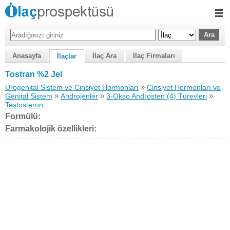
Anasayfa
İlaç Ara
İlaç Firmaları
İlaçlar
Tostran %2 Jel
»
Ürogenital Sistem ve Cinsiyet Hormonları
Cinsiyet Hormonları ve
»
»
»
Genital Sistem
Androjenler
3-Okso Androsten (4) Türevleri
Testosteron
Formülü:
Farmakolojik özellikleri: