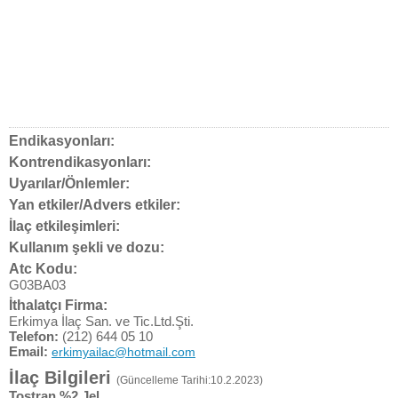
Endikasyonları:
Kontrendikasyonları:
Uyarılar/Önlemler:
Yan etkiler/Advers etkiler:
İlaç etkileşimleri:
Kullanım şekli ve dozu:
Atc Kodu:
G03BA03
İthalatçı Firma:
Erkimya İlaç San. ve Tic.Ltd.Şti.
Telefon:
(212) 644 05 10
Email:
erkimyailac@hotmail.com
İlaç Bilgileri
(Güncelleme Tarihi:10.2.2023)
Tostran %2 Jel