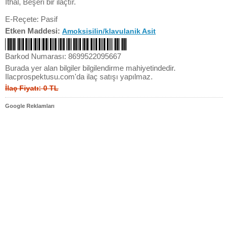
İthal, Beşeri bir ilaçtır.
E-Reçete: Pasif
Etken Maddesi:
Amoksisilin/klavulanik Asit
Barkod Numarası: 8699522095667
Burada yer alan bilgiler bilgilendirme mahiyetindedir.
Ilacprospektusu.com'da ilaç satışı yapılmaz.
İlaç Fiyatı: 0 TL
Google Reklamları