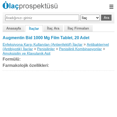
Anasayfa
İlaç Ara
İlaç Firmaları
İlaçlar
Augmentin Bid 1000 Mg Film Tablet, 20 Adet
»
Enfeksiyona Karşı Kullanılan (Antienfektif) İlaçlar
Antibakteriyel
»
»
»
(Antibiyotik) İlaçlar
Penisilinler
Penisilinli Kombinasyonlar
Amoksisilin ve Klavulanik Asit
Formülü:
Farmakolojik özellikleri: