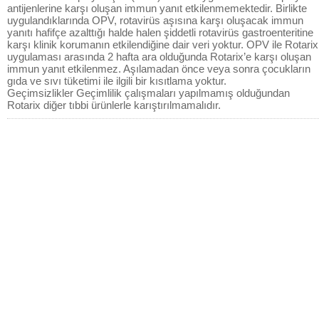
antijenlerine karşı oluşan immun yanıt etkilenmemektedir. Birlikte
uygulandıklarında OPV, rotavirüs aşısına karşı oluşacak immun
yanıtı hafifçe azalttığı halde halen şiddetli rotavirüs gastroenteritine
karşı klinik korumanın etkilendiğine dair veri yoktur. OPV ile Rotarix
uygulaması arasında 2 hafta ara olduğunda Rotarix’e karşı oluşan
immun yanıt etkilenmez. Aşılamadan önce veya sonra çocukların
gıda ve sıvı tüketimi ile ilgili bir kısıtlama yoktur.
Geçimsizlikler Geçimlilik çalışmaları yapılmamış olduğundan
Rotarix diğer tıbbi ürünlerle karıştırılmamalıdır.