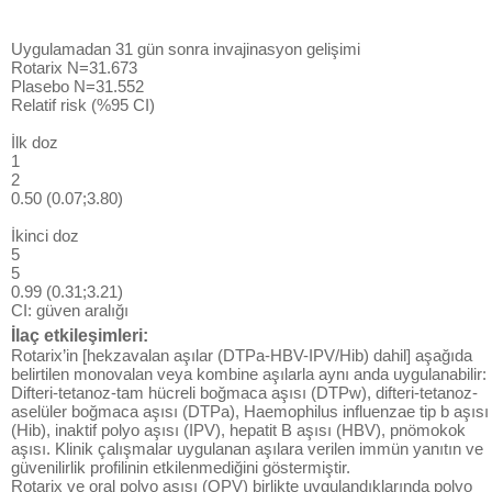
Uygulamadan 31 gün sonra invajinasyon gelişimi
Rotarix N=31.673
Plasebo N=31.552
Relatif risk (%95 CI)
İlk doz
1
2
0.50 (0.07;3.80)
İkinci doz
5
5
0.99 (0.31;3.21)
CI: güven aralığı
İlaç etkileşimleri:
Rotarix’in [hekzavalan aşılar (DTPa-HBV-IPV/Hib) dahil] aşağıda
belirtilen monovalan veya kombine aşılarla aynı anda uygulanabilir:
Difteri-tetanoz-tam hücreli boğmaca aşısı (DTPw), difteri-tetanoz-
aselüler boğmaca aşısı (DTPa), Haemophilus influenzae tip b aşısı
(Hib), inaktif polyo aşısı (IPV), hepatit B aşısı (HBV), pnömokok
aşısı. Klinik çalışmalar uygulanan aşılara verilen immün yanıtın ve
güvenilirlik profilinin etkilenmediğini göstermiştir.
Rotarix ve oral polyo aşısı (OPV) birlikte uygulandıklarında polyo