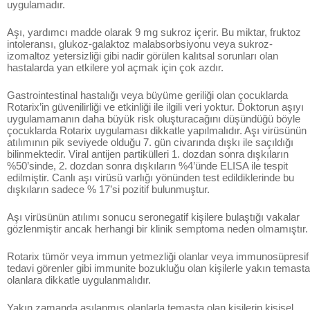
uygulamadır.
Aşı, yardımcı madde olarak 9 mg sukroz içerir. Bu miktar, fruktoz
intoleransı, glukoz-galaktoz malabsorbsiyonu veya sukroz-
izomaltoz yetersizliği gibi nadir görülen kalıtsal sorunları olan
hastalarda yan etkilere yol açmak için çok azdır.
Gastrointestinal hastalığı veya büyüme geriliği olan çocuklarda
Rotarix’in güvenilirliği ve etkinliği ile ilgili veri yoktur. Doktorun aşıyı
uygulamamanın daha büyük risk oluşturacağını düşündüğü böyle
çocuklarda Rotarix uygulaması dikkatle yapılmalıdır. Aşı virüsünün
atılımının pik seviyede olduğu 7. gün civarında dışkı ile saçıldığı
bilinmektedir. Viral antijen partikülleri 1. dozdan sonra dışkıların
%50’sinde, 2. dozdan sonra dışkıların %4’ünde ELISA ile tespit
edilmiştir. Canlı aşı virüsü varlığı yönünden test edildiklerinde bu
dışkıların sadece % 17’si pozitif bulunmuştur.
Aşı virüsünün atılımı sonucu seronegatif kişilere bulaştığı vakalar
gözlenmiştir ancak herhangi bir klinik semptoma neden olmamıştır.
Rotarix tümör veya immun yetmezliği olanlar veya immunosüpresif
tedavi görenler gibi immunite bozukluğu olan kişilerle yakın temasta
olanlara dikkatle uygulanmalıdır.
Yakın zamanda aşılanmış olanlarla temasta olan kişilerin kişisel