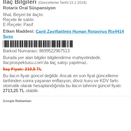
İlaç Bilgileri
(Güncelleme Tarihi:15.2.2018)
Rotarix Oral Süspansiyon
İthal, Beşeri bir ilaçtır.
Reçete ile satılır.
E-Reçete: Pasif
Etken Maddesi:
Canli Zayiflatilmis Human Rotavirus Rix4414
Susu
Barkod Numarası: 8699522967513
Burada yer alan bilgiler bilgilendirme mahiyetindedir.
Ilacprospektusu.com'da ilaç satışı yapılmaz.
İlaç Fiyatı: 210,5 TL
Bu ilacın fiyatı güncel değildir. Ancak en son fiyat güncelleme
tarihinden sonra yaşanan enflasyon, döviz kuru ve KDV farkı
otomatik olarak hesaplandığında bu ilacın tahmini güncel fiyatı:
2713,25 TL
olabilir.
Google Reklamları