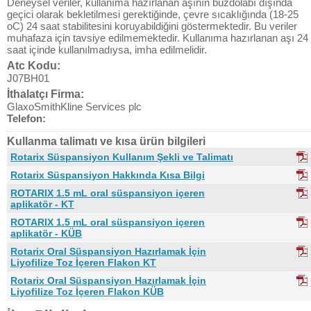
Deneysel veriler, kullanıma hazırlanan aşının buzdolabı dışında
geçici olarak bekletilmesi gerektiğinde, çevre sıcaklığında (18-25
oC) 24 saat stabilitesini koruyabildiğini göstermektedir. Bu veriler
muhafaza için tavsiye edilmemektedir. Kullanıma hazırlanan aşı 24
saat içinde kullanılmadıysa, imha edilmelidir.
Atc Kodu:
J07BH01
İthalatçı Firma:
GlaxoSmithKline Services plc
Telefon:
Kullanma talimatı ve kısa ürün bilgileri
Rotarix Süspansiyon Kullanım Şekli ve Talimatı
Rotarix Süspansiyon Hakkında Kısa Bilgi
ROTARIX 1.5 mL oral süspansiyon içeren
aplikatör - KT
ROTARIX 1.5 mL oral süspansiyon içeren
aplikatör - KÜB
Rotarix Oral Süspansiyon Hazırlamak İçin
Liyofilize Toz İçeren Flakon KT
Rotarix Oral Süspansiyon Hazırlamak İçin
Liyofilize Toz İçeren Flakon KÜB