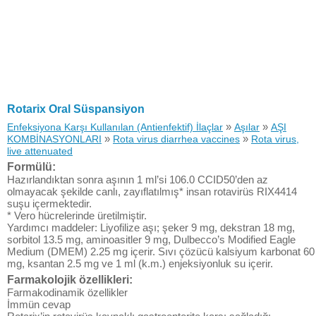
Rotarix Oral Süspansiyon
»
»
Enfeksiyona Karşı Kullanılan (Antienfektif) İlaçlar
Aşılar
AŞI
»
»
KOMBİNASYONLARI
Rota virus diarrhea vaccines
Rota virus,
live attenuated
Formülü:
Hazırlandıktan sonra aşının 1 ml’si 106.0 CCID50’den az
olmayacak şekilde canlı, zayıflatılmış* insan rotavirüs RIX4414
suşu içermektedir.
* Vero hücrelerinde üretilmiştir.
Yardımcı maddeler: Liyofilize aşı; şeker 9 mg, dekstran 18 mg,
sorbitol 13.5 mg, aminoasitler 9 mg, Dulbecco’s Modified Eagle
Medium (DMEM) 2.25 mg içerir. Sıvı çözücü kalsiyum karbonat 60
mg, ksantan 2.5 mg ve 1 ml (k.m.) enjeksiyonluk su içerir.
Farmakolojik özellikleri:
Farmakodinamik özellikler
İmmün cevap