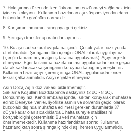
7. Hala şırınga üzerinde iken flakonu tam çözünmeyi sağlamak için
iyice çalkalayınız. Kullanıma hazırlanan aşı süspansiyondan daha
bulanıktır. Bu görünüm normaldir.
8. Karışımın tamamını şırıngaya geri çekiniz.
9. Şırıngayı transfer aparatından ayırınız.
10. Bu aşı sadece oral uygulama içindir. Çocuk yatar pozisyonda
oturtulmalıdır. Şırınganın tüm içeriğini ORAL olarak uygulayınız
(içeriğin tamamını yanağın iç tarafına uygulayarak). Aşıyı enjekte
etmeyiniz. Eğer kullanıma hazırlanan aşı uygulamadan önce geçici
olarak saklanacaksa şırınganın koruyucu kapağını yerleştiriniz.
Kullanıma hazır aşıyı içeren şırınga ORAL uygulamadan önce
tekrar çalkalanmalıdır. Aşıyı enjekte etmeyiniz.
Aşırı Dozaj Aşırı doz vakası bildirilmemiştir.
Saklama Koşulları Buzdolabında saklayınız (2 oC - 8 oC).
Dondurmayınız. Kendi ambalajı içinde, ışıktan koruyarak muhafaza
ediniz Deneysel veriler, liyofilize aşının ve solventin geçici olarak
buzdolabı dışında muhafaza edilmesi gereken durumlarda 37
oC’ye kadar olan sıcaklıklarda 1 hafta süreyle stabilitesini
koruyabildiğini göstermiştir. Bu veri muhafaza için
önerilmemektedir. Kullanıma hazırlandıktan sonra: Kullanıma
hazırlandıktan sonra şırınga içindeki aşı hemen uygulanmalıdır.