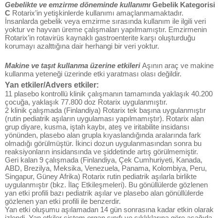
Gebelikte ve emzirme döneminde kullanımı
Gebelik Kategorisi
C
Rotarix’in yetişkinlerde kullanımı amaçlanmamaktadır.
İnsanlarda gebelik veya emzirme sırasında kullanım ile ilgili veri
yoktur ve hayvan üreme çalışmaları yapılmamıştır. Emzirmenin
Rotarix’in rotavirüs kaynaklı gastroenterite karşı oluşturduğu
korumayı azalttığına dair herhangi bir veri yoktur.
Makine ve taşıt kullanma üzerine etkileri
Aşının araç ve makine
kullanma yeteneği üzerinde etki yaratması olası değildir.
Yan etkiler/Advers etkiler:
11 plasebo kontrollü klinik çalışmanın tamamında yaklaşık 40.200
çocuğa, yaklaşık 77.800 doz Rotarix uygulanmıştır.
2 klinik çalışmada (Finlandiya) Rotarix tek başına uygulanmıştır
(rutin pediatrik aşıların uygulaması yapılmamıştır). Rotarix alan
grup diyare, kusma, iştah kaybı, ateş ve iritabilite insidansı
yönünden, plasebo alan grupla kıyaslandığında aralarında fark
olmadığı görülmüştür. İkinci dozun uygulanmasından sonra bu
reaksiyonların insidansında ve şiddetinde artış görülmemiştir.
Geri kalan 9 çalışmada (Finlandiya, Çek Cumhuriyeti, Kanada,
ABD, Brezilya, Meksika, Venezuela, Panama, Kolombiya, Peru,
Singapur, Güney Afrika) Rotarix rutin pediatrik aşılarla birlikte
uygulanmıştır (bkz. İlaç Etkileşmeleri). Bu gönüllülerde gözlenen
yan etki profili bazı pediatrik aşılar ve plasebo alan gönüllülerde
gözlenen yan etki profili ile benzerdir.
Yan etki oluşumu aşılamadan 14 gün sonrasına kadar etkin olarak
izlendi. Yan etkiler sistem organ sınıfı ve sıklıklarına göre aşağıda