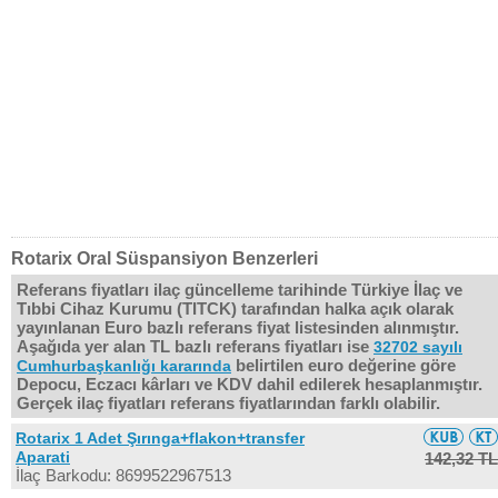
Rotarix Oral Süspansiyon Benzerleri
Referans fiyatları ilaç güncelleme tarihinde Türkiye İlaç ve
Tıbbi Cihaz Kurumu (TITCK) tarafından halka açık olarak
yayınlanan Euro bazlı referans fiyat listesinden alınmıştır.
Aşağıda yer alan TL bazlı referans fiyatları ise
32702 sayılı
belirtilen euro değerine göre
Cumhurbaşkanlığı kararında
Depocu, Eczacı kârları ve KDV dahil edilerek hesaplanmıştır.
Gerçek ilaç fiyatları referans fiyatlarından farklı olabilir.
Rotarix 1 Adet Şırınga+flakon+transfer
Aparati
142,32 TL
İlaç Barkodu: 8699522967513