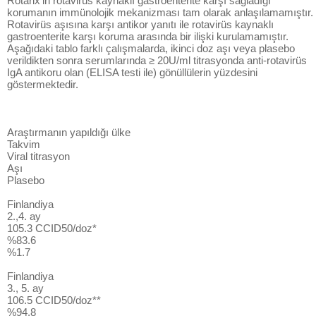
Rotarix’in rotavirüs kaynaklı gastroenterite karşı sağladığı
korumanın immünolojik mekanizması tam olarak anlaşılamamıştır.
Rotavirüs aşısına karşı antikor yanıtı ile rotavirüs kaynaklı
gastroenterite karşı koruma arasında bir ilişki kurulamamıştır.
Aşağıdaki tablo farklı çalışmalarda, ikinci doz aşı veya plasebo
verildikten sonra serumlarında ≥ 20U/ml titrasyonda anti-rotavirüs
IgA antikoru olan (ELISA testi ile) gönüllülerin yüzdesini
göstermektedir.
Araştırmanın yapıldığı ülke
Takvim
Viral titrasyon
Aşı
Plasebo
Finlandiya
2.,4. ay
105.3 CCID50/doz*
%83.6
%1.7
Finlandiya
3., 5. ay
106.5 CCID50/doz**
%94.8