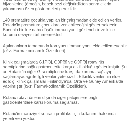
hijyenlerine (örneğin, bebek bezi değiştirdikten sonra ellerin
yıkanması) özen göstermeleri gereklidir.
140 prematüre çocukla yapılan bir çalışmadan elde edilen veriler,
Rotarix’in prematüre çocuklara verilebileceğini göstermektedir.
Bununla birlikte daha düşük immun yanıt gözlenebilir ve klinik
koruma seviyesi bilinmemektedir.
Aşılananların tamamında koruyucu immun yanıt elde edilemeyebilir
(
bkz.
Farmakodinamik Özellikleri)
Klinik çalışmalarda G1P[8], G3P[8] ve G9P[8] rotavirüs
serotiplerine bağlı gastroenterite karşı etkili olduğu gösterilmiştir. Şu
an Rotarix’in diğer G serotiplerine karşı da koruma sağlayıp
sağlamayacağı ile ilgili veriler yetersizdir. Etkinlik verilerinin elde
edildiği klinik çalışmalar Finlandiya’da, Orta ve Güney Amerika‘da
yapılmıştır (
bkz.
Farmakodinamik Özellikleri).
Rotarix rotavirüslerin dışında diğer patojenlere bağlı
gastroenteritlere karşı koruma sağlamaz.
Rotarix’in maruziyet sonrası profilaksi için kullanımı hakkında
yeterli veri yoktur.