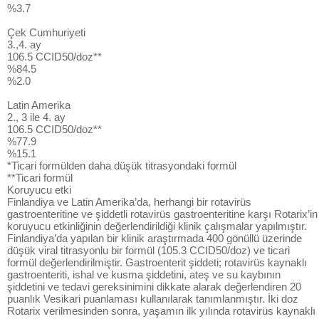
%3.7
Çek Cumhuriyeti
3.,4. ay
106.5 CCID50/doz**
%84.5
%2.0
Latin Amerika
2., 3 ile 4. ay
106.5 CCID50/doz**
%77.9
%15.1
*Ticari formülden daha düşük titrasyondaki formül
**Ticari formül
Koruyucu etki
Finlandiya ve Latin Amerika’da, herhangi bir rotavirüs
gastroenteritine ve şiddetli rotavirüs gastroenteritine karşı Rotarix’in
koruyucu etkinliğinin değerlendirildiği klinik çalışmalar yapılmıştır.
Finlandiya’da yapılan bir klinik araştırmada 400 gönüllü üzerinde
düşük viral titrasyonlu bir formül (105.3 CCID50/doz) ve ticari
formül değerlendirilmiştir. Gastroenterit şiddeti; rotavirüs kaynaklı
gastroenteriti, ishal ve kusma şiddetini, ateş ve su kaybının
şiddetini ve tedavi gereksinimini dikkate alarak değerlendiren 20
puanlık Vesikari puanlaması kullanılarak tanımlanmıştır. İki doz
Rotarix verilmesinden sonra, yaşamın ilk yılında rotavirüs kaynaklı