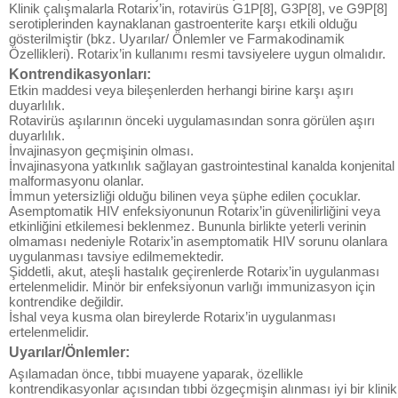
Klinik çalışmalarla Rotarix’in, rotavirüs G1P[8], G3P[8], ve G9P[8]
serotiplerinden kaynaklanan gastroenterite karşı etkili olduğu
gösterilmiştir (bkz. Uyarılar/ Önlemler ve Farmakodinamik
Özellikleri). Rotarix’in kullanımı resmi tavsiyelere uygun olmalıdır.
Kontrendikasyonları:
Etkin maddesi veya bileşenlerden herhangi birine karşı aşırı
duyarlılık.
Rotavirüs aşılarının önceki uygulamasından sonra görülen aşırı
duyarlılık.
İnvajinasyon geçmişinin olması.
İnvajinasyona yatkınlık sağlayan gastrointestinal kanalda konjenital
malformasyonu olanlar.
İmmun yetersizliği olduğu bilinen veya şüphe edilen çocuklar.
Asemptomatik HIV enfeksiyonunun Rotarix’in güvenilirliğini veya
etkinliğini etkilemesi beklenmez. Bununla birlikte yeterli verinin
olmaması nedeniyle Rotarix’in asemptomatik HIV sorunu olanlara
uygulanması tavsiye edilmemektedir.
Şiddetli, akut, ateşli hastalık geçirenlerde Rotarix’in uygulanması
ertelenmelidir. Minör bir enfeksiyonun varlığı immunizasyon için
kontrendike değildir.
İshal veya kusma olan bireylerde Rotarix’in uygulanması
ertelenmelidir.
Uyarılar/Önlemler:
Aşılamadan önce, tıbbi muayene yaparak, özellikle
kontrendikasyonlar açısından tıbbi özgeçmişin alınması iyi bir klinik