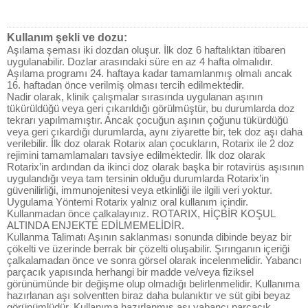
Kullanım şekli ve dozu:
Aşılama şeması iki dozdan oluşur. İlk doz 6 haftalıktan itibaren
uygulanabilir. Dozlar arasındaki süre en az 4 hafta olmalıdır.
Aşılama programı 24. haftaya kadar tamamlanmış olmalı ancak
16. haftadan önce verilmiş olması tercih edilmektedir.
Nadir olarak, klinik çalışmalar sırasında uygulanan aşının
tükürüldüğü veya geri çıkarıldığı görülmüştür, bu durumlarda doz
tekrarı yapılmamıştır. Ancak çocuğun aşının çoğunu tükürdüğü
veya geri çıkardığı durumlarda, aynı ziyarette bir, tek doz aşı daha
verilebilir. İlk doz olarak Rotarix alan çocukların, Rotarix ile 2 doz
rejimini tamamlamaları tavsiye edilmektedir. İlk doz olarak
Rotarix’in ardından da ikinci doz olarak başka bir rotavirüs aşısının
uygulandığı veya tam tersinin olduğu durumlarda Rotarix’in
güvenilirliği, immunojenitesi veya etkinliği ile ilgili veri yoktur.
Uygulama Yöntemi Rotarix yalnız oral kullanım içindir.
Kullanmadan önce çalkalayınız. ROTARIX, HİÇBİR KOŞUL
ALTINDA ENJEKTE EDİLMEMELİDİR.
Kullanma Talimatı Aşının saklanması sonunda dibinde beyaz bir
çökelti ve üzerinde berrak bir çözelti oluşabilir. Şırınganın içeriği
çalkalamadan önce ve sonra görsel olarak incelenmelidir. Yabancı
parçacık yapısında herhangi bir madde ve/veya fiziksel
görünümünde bir değişme olup olmadığı belirlenmelidir. Kullanıma
hazırlanan aşı solventten biraz daha bulanıktır ve süt gibi beyaz
görünümlüdür. Kullanıma hazırlanmış aşı yabancı parçacık