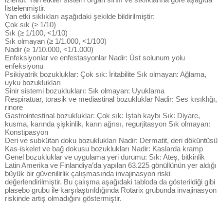
listelenmiştir.
Yan etki sıklıkları aşağıdaki şekilde bildirilmiştir:
Çok sık (≥ 1/10)
Sık (≥ 1/100, <1/10)
Sık olmayan (≥ 1/1.000, <1/100)
Nadir (≥ 1/10.000, <1/1.000)
Enfeksiyonlar ve enfestasyonlar Nadir: Üst solunum yolu
enfeksiyonu
Psikiyatrik bozukluklar: Çok sık: İritabilite Sık olmayan: Ağlama,
uyku bozuklukları
Sinir sistemi bozuklukları: Sık olmayan: Uyuklama
Respiratuar, torasik ve mediastinal bozukluklar Nadir: Ses kısıklığı,
rinore
Gastrointestinal bozukluklar: Çok sık: İştah kaybı Sık: Diyare,
kusma, karında şişkinlik, karın ağrısı, regurjitasyon Sık olmayan:
Konstipasyon
Deri ve subkütan doku bozuklukları Nadir: Dermatit, deri döküntüsü
Kas-iskelet ve bağ dokusu bozuklukları Nadir: Kaslarda kramp
Genel bozukluklar ve uygulama yeri durumu: Sık: Ateş, bitkinlik
Latin Amerika ve Finlandiya’da yapılan 63.225 gönüllünün yer aldığı
büyük bir güvenilirlik çalışmasında invajinasyon riski
değerlendirilmiştir. Bu çalışma aşağıdaki tabloda da gösterildiği gibi
plasebo grubu ile karşılaştırıldığında Rotarix grubunda invajinasyon
riskinde artış olmadığını göstermiştir.