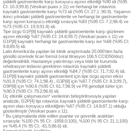
şiddetli gastroenterite karşı koruyucu aşının etkinliği %90 idi (%95
CI: 10.3;99.8) (Vesikari puanı ≥ 11) ve herhangi bir rotavirüs
kaynaklı gastroenterite karşı %73 idi (%95 CI: 27.1 ;90.9). Yaşamın
ikinci yılındaki şiddetli gastroenterite ve herhangi bir gastroenterite
karşı aşının koruyucu etkinliği sırasıyla %83 (%95 CI: 7.2;98.4) ve
%73 (%95 CI: 19.9;91.8) idi.
Tipe özgü G1P[8] kaynaklı şiddetli gastroenterite karşı gözlenen
aşının etkinliği %87 (%95 CI: 24.8;99.7) (Vesikari puanı ≥ 11) ve
G1P[8] kaynaklı herhangi bir gastroenterite karşı ise %68 (%95 CI:
9.8;89.5) idi.
Latin Amerika’da yapılan bir klinik araştırmada 20.000’den fazla
gönüllü üzerinde ticari formül (viral titrasyon 106.5 CCID50/doz)
değerlendirildi. Hastaneye yatırılmayı veya tıbbi bir kurumda
rehidrasyon tedavisi gerektiren rotavirüs kaynaklı şiddetli
gastroenterite karşı aşının etkinliği %84.7 (%95 CI: 71.7;92.4) idi.
G1P[8] kaynaklı şiddetli gastroenterit için tipe özgü aşının etkisi
%91.8 (%95 CI: 74.1;98.4) , G3P[8] için %87.7 (%95 CI: 8.3;99.7),
G9P[8] için %90.6 (%95 CI: 61.7;98.9) ve P8 genotipli türler için
%90.9 (%95 CI: 79.2;96.8) idi.
Üç etkinlik çalışmasının* verilerinin birleştirilmesiyla yapılan
analizde, G2P[4] tipi rotavirüs kaynaklı şiddetli gastroenterite karşı
aşının olası koruyucu etkinliğinin %67 (%95 CI: 14.8;87.1) olduğu
gösterilmiştir (Vesikari puanı ≥ 11).
* Bu çalışmalarda elde edilen puanlar ve güvenlik aralıkları
sırasıyla: %100 (% 95 CI: -1858.0;100), %100 (% 95 CI: 21.1;100)
ve %45.4 (% 95 CI; -81.5;86.6) idi.
Farmakokinetik özellikler