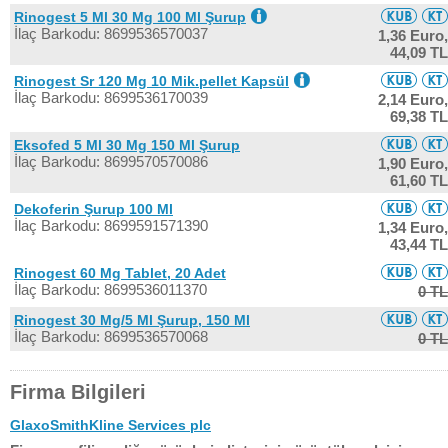
Rinogest 5 Ml 30 Mg 100 Ml Şurup
İlaç Barkodu: 8699536570037
1,36 Euro,
44,09 TL
Rinogest Sr 120 Mg 10 Mik.pellet Kapsül
İlaç Barkodu: 8699536170039
2,14 Euro,
69,38 TL
Eksofed 5 Ml 30 Mg 150 Ml Şurup
İlaç Barkodu: 8699570570086
1,90 Euro,
61,60 TL
Dekoferin Şurup 100 Ml
İlaç Barkodu: 8699591571390
1,34 Euro,
43,44 TL
Rinogest 60 Mg Tablet, 20 Adet
İlaç Barkodu: 8699536011370
0 TL
Rinogest 30 Mg/5 Ml Şurup, 150 Ml
İlaç Barkodu: 8699536570068
0 TL
Firma Bilgileri
GlaxoSmithKline Services plc