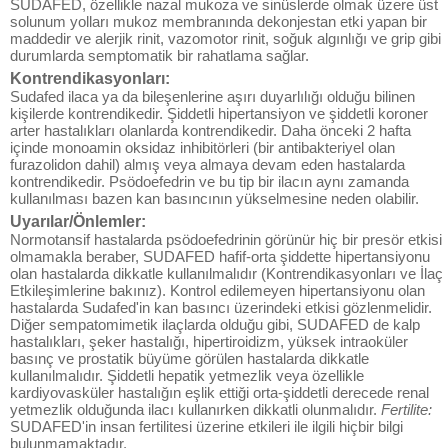
SUDAFED, özellikle nazal mukoza ve sinüslerde olmak üzere üst
solunum yolları mukoz membranında dekonjestan etki yapan bir
maddedir ve alerjik rinit, vazomotor rinit, soğuk algınlığı ve grip gibi
durumlarda semptomatik bir rahatlama sağlar.
Kontrendikasyonları:
Sudafed ilaca ya da bileşenlerine aşırı duyarlılığı olduğu bilinen
kişilerde kontrendikedir. Şiddetli hipertansiyon ve şiddetli koroner
arter hastalıkları olanlarda kontrendikedir. Daha önceki 2 hafta
içinde monoamin oksidaz inhibitörleri (bir antibakteriyel olan
furazolidon dahil) almış veya almaya devam eden hastalarda
kontrendikedir. Psödoefedrin ve bu tip bir ilacın aynı zamanda
kullanılması bazen kan basıncının yükselmesine neden olabilir.
Uyarılar/Önlemler:
Normotansif hastalarda psödoefedrinin görünür hiç bir presör etkisi
olmamakla beraber, SUDAFED hafif-orta şiddette hipertansiyonu
olan hastalarda dikkatle kullanılmalıdır (Kontrendikasyonları ve İlaç
Etkileşimlerine bakınız). Kontrol edilemeyen hipertansiyonu olan
hastalarda Sudafed'in kan basıncı üzerindeki etkisi gözlenmelidir.
Diğer sempatomimetik ilaçlarda olduğu gibi, SUDAFED de kalp
hastalıkları, şeker hastalığı, hipertiroidizm, yüksek intraoküler
basınç ve prostatik büyüme görülen hastalarda dikkatle
kullanılmalıdır. Şiddetli hepatik yetmezlik veya özellikle
kardiyovasküler hastalığın eşlik ettiği orta-şiddetli derecede renal
yetmezlik olduğunda ilacı kullanırken dikkatli olunmalıdır.
Fertilite:
SUDAFED'in insan fertilitesi üzerine etkileri ile ilgili hiçbir bilgi
bulunmamaktadır.