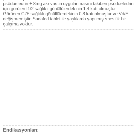
psödoefedrin + 8mg akrivastin uygulanmasını takiben psödoefedrin
için görülen t1/2 sağlıklı gönüllülerdekinin 1.4 katı olmuştur.
Görünen Cl/F sağlıklı gönüllülerdekinin 0.8 katı olmuştur ve Vd/F
değişmemiştir. Sudafed tablet ile yaşlılarda yapılmış spesifik bir
çalışma yoktur.
Endikasyonları: