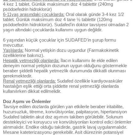
4 kez 1 tablet. Günlük maksimum doz 4 tablettir (240mg
psödoefedrin hidroklorür)
6-11yaş arasındaki çocuklarda:
Oral olarak günde 3-4 kez 1/2
tablet. Günlük maksimum doz 4 tane ½ tablettir (120mg
psödoefedrin hidroklorür). Sudafed'in doktor tavsiyesi olmadan 2
yaşın altındaki çocuklarda kullanımı uygun değildir.
6 yaşından küçük çocuklar için SUDAFED'in şurup formu
mevcuttur.
Yaşlılarda:
Normal yetişkin dozu uygundur (Farmakokinetik
özelliklerine bakınız).
Hepatik yetmezliği olanlarda:
İlacın kullanımı ile elde edilen
deneyim normal yetişkin dozunun uygun olduğunu göstermekle
beraber şiddetli hepatik yetmezlik durumunda dikkatli olunması
gerekmektedir.
Renal yetmezliği olanlarda:
Sudafed özellikle kardiyovasküler
hastalığın eşlik ettiği orta şiddette renal yetmezliği olanlarda
kullanılırken dikkat edilmelidir.
Doz Aşımı ve Önlemler
Tavsiye edilen dozlarda görülen yan etkilerle beraber iritabilite,
huzursuzluk, titreme, konvülsiyonlar, palpitasyon, hipertansiyon
Sudafed tabletin akut doz aşımını takiben görülebilir. Solunum
destekleyici ve koruyucu ve konvülsiyonları kontrol edici önlemler
alınmalıdır. Endike olduğu takdirde, gastrik lavaj uygulanmalıdır.
Mesane kateterizasyonu gerekebilir. Asit diürezinin potansiyel