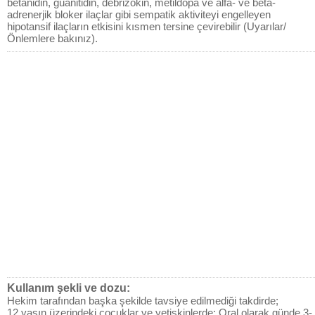
betanidin, guanitidin, debrizokin, metildopa ve alfa- ve beta-
adrenerjik bloker ilaçlar gibi sempatik aktiviteyi engelleyen
hipotansif ilaçların etkisini kısmen tersine çevirebilir (Uyarılar/
Önlemlere bakınız).
Kullanım şekli ve dozu:
Hekim tarafından başka şekilde tavsiye edilmediği takdirde;
12 yaşın üzerindeki çocuklar ve yetişkinlerde:
Oral olarak günde 3-