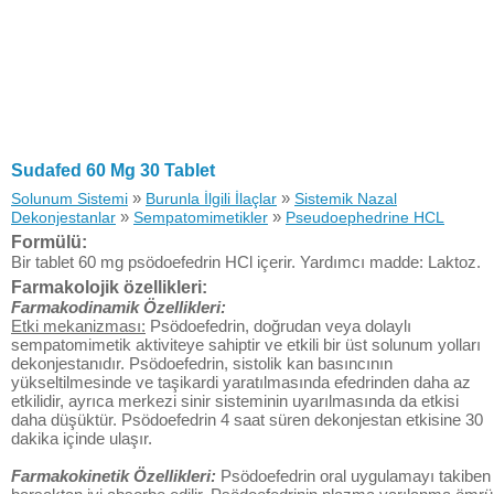
Sudafed 60 Mg 30 Tablet
»
»
Solunum Sistemi
Burunla İlgili İlaçlar
Sistemik Nazal
»
»
Dekonjestanlar
Sempatomimetikler
Pseudoephedrine HCL
Formülü:
Bir tablet 60 mg psödoefedrin HCl içerir. Yardımcı madde: Laktoz.
Farmakolojik özellikleri:
Farmakodinamik Özellikleri:
Etki mekanizması:
Psödoefedrin, doğrudan veya dolaylı
sempatomimetik aktiviteye sahiptir ve etkili bir üst solunum yolları
dekonjestanıdır. Psödoefedrin, sistolik kan basıncının
yükseltilmesinde ve taşikardi yaratılmasında efedrinden daha az
etkilidir, ayrıca merkezi sinir sisteminin uyarılmasında da etkisi
daha düşüktür. Psödoefedrin 4 saat süren dekonjestan etkisine 30
dakika içinde ulaşır.
Farmakokinetik Özellikleri:
Psödoefedrin oral uygulamayı takiben