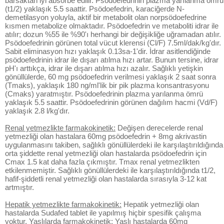
barsaktan iyi absorbe edilir. Psödoefedrinin plazma yarılanma ömrü
(t1/2) yaklaşık 5.5 saattir. Psödoefedrin, karaciğerde N-
demetilasyon yoluyla, aktif bir metabolit olan norpsödoefedrine
kısmen metabolize olmaktadır. Psödoefedrin ve metaboliti idrar ile
atılır; dozun %55 ile %90'ı herhangi bir değişikliğe uğramadan atılır.
Psödoefedrinin görünen total vücut klerensi (Cl/F) 7.5ml/dak/kg'dır.
Sabit eliminasyon hızı yaklaşık 0.13sa-1'dir. İdrar asitlendiğinde
psödoefedrinin idrar ile dışarı atılma hızı artar. Bunun tersine, idrar
pH'ı arttıkça, idrar ile dışarı atılma hızı azalır. Sağlıklı yetişkin
gönüllülerde, 60 mg psödoefedrin verilmesi yaklaşık 2 saat sonra
(Tmaks), yaklaşık 180 ng/ml'lik bir pik plazma konsantrasyonu
(Cmaks) yaratmıştır. Psödoefedrinin plazma yarılanma ömrü
yaklaşık 5.5 saattir. Psödoefedrinin görünen dağılım hacmi (Vd/F)
yaklaşık 2.8 l/kg'dır.
Renal yetmezlikte farmakokinetik:
Değişen derecelerde renal
yetmezliği olan hastalara 60mg psödoefedrin + 8mg akrivastin
uygulanmasını takiben, sağlıklı gönüllülerdeki ile karşılaştırıldığında
orta şiddette renal yetmezliği olan hastalarda psödoefedrin için
Cmax 1.5 kat daha fazla çıkmıştır. Tmax renal yetmezlikten
etkilenmemiştir. Sağlıklı gönüllülerdeki ile karşılaştırıldığında t1/2,
hafif-şiddetli renal yetmezliği olan hastalarda sırasıyla 3-12 kat
artmıştır.
Hepatik yetmezlikte farmakokinetik:
Hepatik yetmezliği olan
hastalarda Sudafed tablet ile yapılmış hiçbir spesifik çalışma
yoktur. Yaşlılarda farmakokinetik: Yaşlı hastalarda 60mg