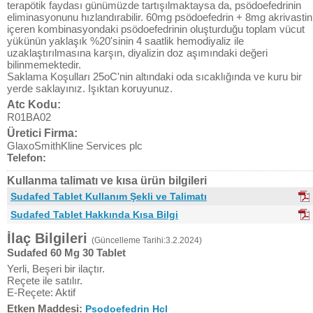
terapötik faydası günümüzde tartışılmaktaysa da, psödoefedrinin
eliminasyonunu hızlandırabilir. 60mg psödoefedrin + 8mg akrivastin
içeren kombinasyondaki psödoefedrinin oluşturduğu toplam vücut
yükünün yaklaşık %20'sinin 4 saatlik hemodiyaliz ile
uzaklaştırılmasına karşın, diyalizin doz aşımındaki değeri
bilinmemektedir.
Saklama Koşulları 25oC'nin altındaki oda sıcaklığında ve kuru bir
yerde saklayınız. Işıktan koruyunuz.
Atc Kodu:
R01BA02
Üretici Firma:
GlaxoSmithKline Services plc
Telefon:
Kullanma talimatı ve kısa ürün bilgileri
Sudafed Tablet Kullanım Şekli ve Talimatı
Sudafed Tablet Hakkında Kısa Bilgi
İlaç Bilgileri
(Güncelleme Tarihi:3.2.2024)
Sudafed 60 Mg 30 Tablet
Yerli, Beşeri bir ilaçtır.
Reçete ile satılır.
E-Reçete: Aktif
Etken Maddesi:
Psodoefedrin Hcl