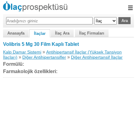
Anasayfa
İlaç Ara
İlaç Firmaları
İlaçlar
Volibris 5 Mg 30 Film Kaplı Tablet
»
Kalp Damar Sistemi
Antihipertansif İlaçlar (Yüksek Tansiyon
»
»
İlaçları)
Diğer Antihipertansifler
Diğer Antihipertansif İlaçlar
Formülü:
Farmakolojik özellikleri: