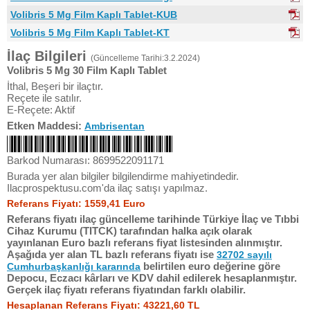
Volibris 5 Mg Film Kaplı Tablet-KUB
Volibris 5 Mg Film Kaplı Tablet-KT
İlaç Bilgileri
(Güncelleme Tarihi:3.2.2024)
Volibris 5 Mg 30 Film Kaplı Tablet
İthal, Beşeri bir ilaçtır.
Reçete ile satılır.
E-Reçete: Aktif
Etken Maddesi:
Ambrisentan
Barkod Numarası: 8699522091171
Burada yer alan bilgiler bilgilendirme mahiyetindedir.
Ilacprospektusu.com'da ilaç satışı yapılmaz.
Referans Fiyatı: 1559,41 Euro
Referans fiyatı ilaç güncelleme tarihinde Türkiye İlaç ve Tıbbi
Cihaz Kurumu (TITCK) tarafından halka açık olarak
yayınlanan Euro bazlı referans fiyat listesinden alınmıştır.
Aşağıda yer alan TL bazlı referans fiyatı ise
32702 sayılı
belirtilen euro değerine göre
Cumhurbaşkanlığı kararında
Depocu, Eczacı kârları ve KDV dahil edilerek hesaplanmıştır.
Gerçek ilaç fiyatı referans fiyatından farklı olabilir.
Hesaplanan Referans Fiyatı: 43221,60 TL