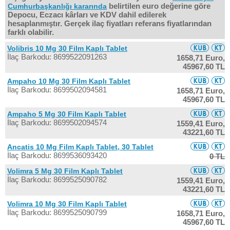
belirtilen euro değerine göre
Cumhurbaşkanlığı kararında
Depocu, Eczacı kârları ve KDV dahil edilerek
hesaplanmıştır. Gerçek ilaç fiyatları referans fiyatlarından
farklı olabilir.
Volibris 10 Mg 30 Film Kaplı Tablet
İlaç Barkodu: 8699522091263
1658,71 Euro,
45967,60 TL
Ampaho 10 Mg 30 Film Kaplı Tablet
İlaç Barkodu: 8699502094581
1658,71 Euro,
45967,60 TL
Ampaho 5 Mg 30 Film Kaplı Tablet
İlaç Barkodu: 8699502094574
1559,41 Euro,
43221,60 TL
Ancatis 10 Mg Film Kaplı Tablet, 30 Tablet
İlaç Barkodu: 8699536093420
0 TL
Volimra 5 Mg 30 Film Kaplı Tablet
İlaç Barkodu: 8699525090782
1559,41 Euro,
43221,60 TL
Volimra 10 Mg 30 Film Kaplı Tablet
İlaç Barkodu: 8699525090799
1658,71 Euro,
45967,60 TL