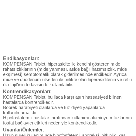
Endikasyonları:
KOMPENSAN Tablet, hiperasidite ile kendini gösteren mide
rahatsızlıklarının (mide yanması, aside bağlı hazımsızlık, mide
ekşimesi) semptomatik olarak giderilmesinde endikedir. Ayrıca
mide ve duodenum ülserleri ile birlikte olan hiperasiditenin ve reflu
özofajit'inin tedavisinde kullanılabilir.
Kontrendikasyonları:
KOMPENSAN Tablet, bu ilaca karşı aşırı hassasiyeti bilinen
hastalarda kontrendikedir.
Böbrek harabiyeti olanlarda ve tuz diyeti yapanlarda
kullanılmamalıdır.
Hipofosfatemili hastalar tarafından kullanımı aluminyum tuzlarının
fosfat bağlayıcı etkileri nedeniyle kontrendikedir.
Uyarılar/Önlemler:
Uzun süreli kullanımında hipofosfatemi, anoreksi, bitkinlik, kas