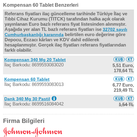
Kompensan 60 Tablet Benzerleri
Referans fiyatları ilaç güncelleme tarihinde Türkiye İlaç ve
Tıbbi Cihaz Kurumu (TITCK) tarafından halka açık olarak
yayınlanan Euro bazlı referans fiyat listesinden alınmıştır.
Aşağıda yer alan TL bazlı referans fiyatları ise
32702 sayılı
belirtilen euro değerine göre
Cumhurbaşkanlığı kararında
Depocu, Eczacı kârları ve KDV dahil edilerek
hesaplanmıştır. Gerçek ilaç fiyatları referans fiyatlarından
farklı olabilir.
Kompensan 340 Mg 20 Tablet
İlaç Barkodu: 8699593083020
5,51 Euro,
178,64 TL
Kompensan 60 Tablet
İlaç Barkodu: 8699593083013
6,77 Euro,
219,49 TL
Dank 340 Mg 30 Pastil
İlaç Barkodu: 8699516084042
1,54 TL
Firma Bilgileri