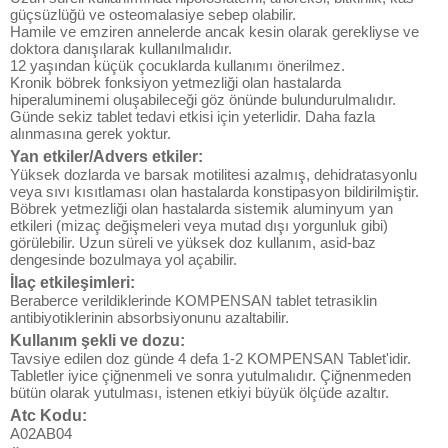
güçsüzlüğü ve osteomalasiye sebep olabilir.
Hamile ve emziren annelerde ancak kesin olarak gerekliyse ve
doktora danışılarak kullanılmalıdır.
12 yaşından küçük çocuklarda kullanımı önerilmez.
Kronik böbrek fonksiyon yetmezliği olan hastalarda
hiperaluminemi oluşabileceği göz önünde bulundurulmalıdır.
Günde sekiz tablet tedavi etkisi için yeterlidir. Daha fazla
alınmasına gerek yoktur.
Yan etkiler/Advers etkiler:
Yüksek dozlarda ve barsak motilitesi azalmış, dehidratasyonlu
veya sıvı kısıtlaması olan hastalarda konstipasyon bildirilmiştir.
Böbrek yetmezliği olan hastalarda sistemik aluminyum yan
etkileri (mizaç değişmeleri veya mutad dışı yorgunluk gibi)
görülebilir. Uzun süreli ve yüksek doz kullanım, asid-baz
dengesinde bozulmaya yol açabilir.
İlaç etkileşimleri:
Beraberce verildiklerinde KOMPENSAN tablet tetrasiklin
antibiyotiklerinin absorbsiyonunu azaltabilir.
Kullanım şekli ve dozu:
Tavsiye edilen doz günde 4 defa 1-2 KOMPENSAN Tablet'idir.
Tabletler iyice çiğnenmeli ve sonra yutulmalıdır. Çiğnenmeden
bütün olarak yutulması, istenen etkiyi büyük ölçüde azaltır.
Atc Kodu:
A02AB04