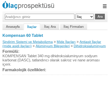
Anasayfa
İlaç Ara
İlaç Firmaları
İlaçlar
Kompensan 60 Tablet
»
»
Sindirim Sistemi ve Metabolizma
Mide İlaçları
Antiasit İlaçlar
»
»
(mide asidi ilaçları)
Alüminyum Bileşenleri
Dihidroksialuminyum
Formülü:
KOMPENSAN Tablet 340 mg dihidroksialuminyum sodyum
karbonat (DASC), tatlandırıcı olarak sakroz ve nane aroması
içerir.
Farmakolojik özellikleri: