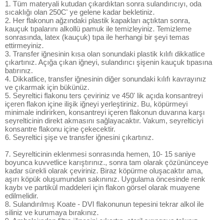
1. Tüm materyali kutudan çıkardıktan sonra sulandırıcıyı, oda
sıcaklığı olan 250C' ye gelene kadar bekletiniz.
2. Her flakonun ağzındaki plastik kapakları açtıktan sonra,
kauçuk tıpalarını alkollü pamuk ile temizleyiniz. Temizleme
sonrasında, latex (kauçuk) tıpa ile herhangi bir şeyi temas
ettirmeyiniz.
3. Transfer iğnesinin kısa olan sonundaki plastik kılıfı dikkatlice
çıkartınız. Açığa çıkan iğneyi, sulandırıcı şişenin kauçuk tıpasına
batırınız.
4. Dikkatlice, transfer iğnesinin diğer sonundaki kılıfı kavrayınız
ve çıkarmak için bükünüz.
5. Seyreltici flakonu ters çeviriniz ve 450' lik açıda konsantreyi
içeren flakon içine ilişik iğneyi yerleştiriniz. Bu, köpürmeyi
minimale indirirken, konsantreyi içeren flakonun duvarına karşı
seyrelticinin direkt akmasını sağlayacaktır. Vakum, seyrelticiyi
konsantre flakonu içine çekecektir.
6. Seyreltici şişe ve transfer iğnesini çıkartınız.
7. Seyrelticinin eklenmesi sonrasında hemen, 10- 15 saniye
boyunca kuvvetlice karıştırınız., sonra tam olarak çözününceye
kadar sürekli olarak çeviriniz. Biraz köpürme oluşacaktır ama,
aşırı köpük oluşumundan sakınınız. Uygulama öncesinde renk
kaybı ve partikül maddeleri için flakon görsel olarak muayene
edilmelidir.
8. Sulandırılmış Koate - DVI flakonunun tepesini tekrar alkol ile
siliniz ve kurumaya bırakınız.