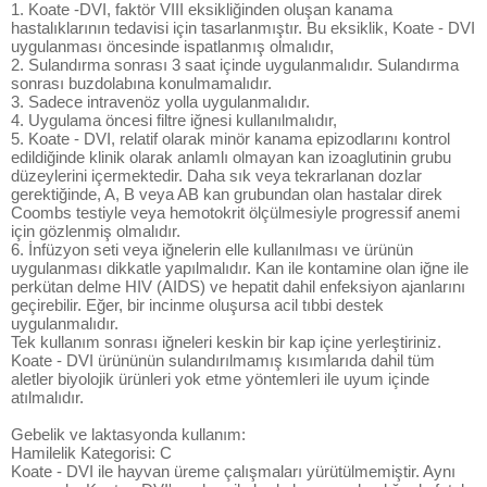
1. Koate -DVI, faktör VIII eksikliğinden oluşan kanama
hastalıklarının tedavisi için tasarlanmıştır. Bu eksiklik, Koate - DVI
uygulanması öncesinde ispatlanmış olmalıdır,
2. Sulandırma sonrası 3 saat içinde uygulanmalıdır. Sulandırma
sonrası buzdolabına konulmamalıdır.
3. Sadece intravenöz yolla uygulanmalıdır.
4. Uygulama öncesi filtre iğnesi kullanılmalıdır,
5. Koate - DVI, relatif olarak minör kanama epizodlarını kontrol
edildiğinde klinik olarak anlamlı olmayan kan izoaglutinin grubu
düzeylerini içermektedir. Daha sık veya tekrarlanan dozlar
gerektiğinde, A, B veya AB kan grubundan olan hastalar direk
Coombs testiyle veya hemotokrit ölçülmesiyle progressif anemi
için gözlenmiş olmalıdır.
6. İnfüzyon seti veya iğnelerin elle kullanılması ve ürünün
uygulanması dikkatle yapılmalıdır. Kan ile kontamine olan iğne ile
perkütan delme HIV (AIDS) ve hepatit dahil enfeksiyon ajanlarını
geçirebilir. Eğer, bir incinme oluşursa acil tıbbi destek
uygulanmalıdır.
Tek kullanım sonrası iğneleri keskin bir kap içine yerleştiriniz.
Koate - DVI ürününün sulandırılmamış kısımlarıda dahil tüm
aletler biyolojik ürünleri yok etme yöntemleri ile uyum içinde
atılmalıdır.
Gebelik ve laktasyonda kullanım:
Hamilelik Kategorisi: C
Koate - DVI ile hayvan üreme çalışmaları yürütülmemiştir. Aynı