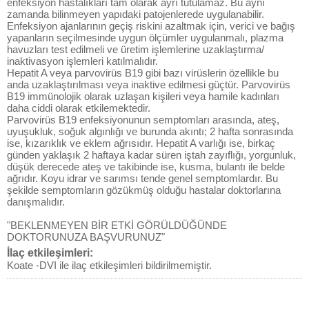
enfeksiyon hastalıkları tam olarak ayrı tutulamaz. Bu aynı
zamanda bilinmeyen yapıdaki patojenlerede uygulanabilir.
Enfeksiyon ajanlarının geçiş riskini azaltmak için, verici ve bağış
yapanların seçilmesinde uygun ölçümler uygulanmalı, plazma
havuzları test edilmeli ve üretim işlemlerine uzaklaştırma/
inaktivasyon işlemleri katılmalıdır.
Hepatit A veya parvovirüs B19 gibi bazı virüslerin özellikle bu
anda uzaklaştırılması veya inaktive edilmesi güçtür. Parvovirüs
B19 immünolojik olarak uzlaşan kişileri veya hamile kadınları
daha ciddi olarak etkilemektedir.
Parvovirüs B19 enfeksiyonunun semptomları arasında, ateş,
uyuşukluk, soğuk algınlığı ve burunda akıntı; 2 hafta sonrasında
ise, kızarıklık ve eklem ağrısıdır. Hepatit A varlığı ise, birkaç
günden yaklaşık 2 haftaya kadar süren iştah zayıflığı, yorgunluk,
düşük derecede ateş ve takibinde ise, kusma, bulantı ile belde
ağrıdır. Koyu idrar ve sarımsı tende genel semptomlardır. Bu
şekilde semptomların gözükmüş olduğu hastalar doktorlarına
danışmalıdır.
"BEKLENMEYEN BİR ETKİ GÖRÜLDÜĞÜNDE
DOKTORUNUZA BAŞVURUNUZ"
İlaç etkileşimleri:
Koate -DVI ile ilaç etkileşimleri bildirilmemiştir.