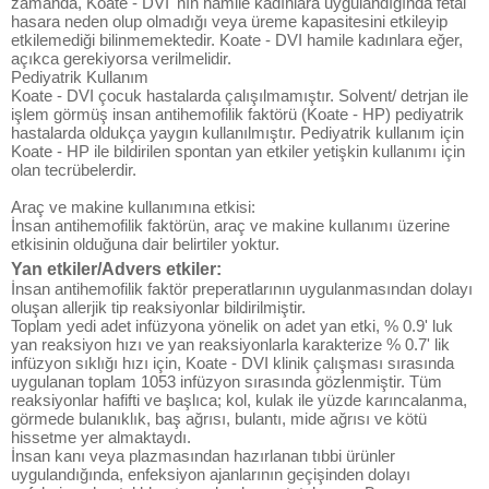
zamanda, Koate - DVI' nın hamile kadınlara uygulandığında fetal
hasara neden olup olmadığı veya üreme kapasitesini etkileyip
etkilemediği bilinmemektedir. Koate - DVI hamile kadınlara eğer,
açıkca gerekiyorsa verilmelidir.
Pediyatrik Kullanım
Koate - DVI çocuk hastalarda çalışılmamıştır. Solvent/ detrjan ile
işlem görmüş insan antihemofilik faktörü (Koate - HP) pediyatrik
hastalarda oldukça yaygın kullanılmıştır. Pediyatrik kullanım için
Koate - HP ile bildirilen spontan yan etkiler yetişkin kullanımı için
olan tecrübelerdir.
Araç ve makine kullanımına etkisi:
İnsan antihemofilik faktörün, araç ve makine kullanımı üzerine
etkisinin olduğuna dair belirtiler yoktur.
Yan etkiler/Advers etkiler:
İnsan antihemofilik faktör preperatlarının uygulanmasından dolayı
oluşan allerjik tip reaksiyonlar bildirilmiştir.
Toplam yedi adet infüzyona yönelik on adet yan etki, % 0.9' luk
yan reaksiyon hızı ve yan reaksiyonlarla karakterize % 0.7' lik
infüzyon sıklığı hızı için, Koate - DVI klinik çalışması sırasında
uygulanan toplam 1053 infüzyon sırasında gözlenmiştir. Tüm
reaksiyonlar hafifti ve başlıca; kol, kulak ile yüzde karıncalanma,
görmede bulanıklık, baş ağrısı, bulantı, mide ağrısı ve kötü
hissetme yer almaktaydı.
İnsan kanı veya plazmasından hazırlanan tıbbi ürünler
uygulandığında, enfeksiyon ajanlarının geçişinden dolayı