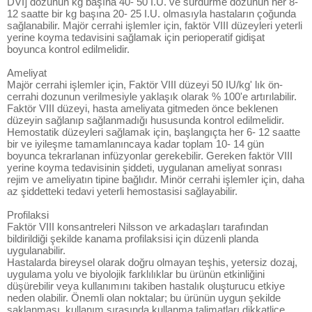
DVI] dozunun kg başına 40- 50 I.U. ve sürdürme dozunun her 8-
12 saatte bir kg başına 20- 25 I.U. olmasıyla hastaların çoğunda
sağlanabilir. Majör cerrahi işlemler için, faktör VIII düzeyleri yeterli
yerine koyma tedavisini sağlamak için perioperatif gidişat
boyunca kontrol edilmelidir.
Ameliyat
Majör cerrahi işlemler için, Faktör VIII düzeyi 50 IU/kg' lık ön-
cerrahi dozunun verilmesiyle yaklaşık olarak % 100'e artırılabilir.
Faktör VIII düzeyi, hasta ameliyata gitmeden önce beklenen
düzeyin sağlanıp sağlanmadığı hususunda kontrol edilmelidir.
Hemostatik düzeyleri sağlamak için, başlangıçta her 6- 12 saatte
bir ve iyileşme tamamlanıncaya kadar toplam 10- 14 gün
boyunca tekrarlanan infüzyonlar gerekebilir. Gereken faktör VIII
yerine koyma tedavisinin şiddeti, uygulanan ameliyat sonrası
rejim ve ameliyatın tipine bağlıdır. Minör cerrahi işlemler için, daha
az şiddetteki tedavi yeterli hemostasisi sağlayabilir.
Profilaksi
Faktör VIII konsantreleri Nilsson ve arkadaşları tarafından
bildirildiği şekilde kanama profilaksisi için düzenli planda
uygulanabilir.
Hastalarda bireysel olarak doğru olmayan teşhis, yetersiz dozaj,
uygulama yolu ve biyolojik farklılıklar bu ürünün etkinliğini
düşürebilir veya kullanımını takiben hastalık oluşturucu etkiye
neden olabilir. Önemli olan noktalar; bu ürünün uygun şekilde
saklanması, kullanım sırasında kullanma talimatları dikkatlice