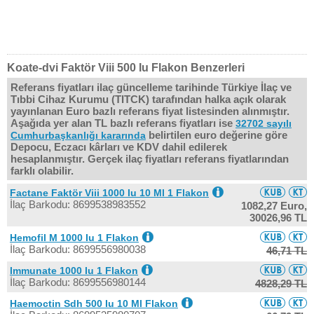
Koate-dvi Faktör Viii 500 Iu Flakon Benzerleri
Referans fiyatları ilaç güncelleme tarihinde Türkiye İlaç ve
Tıbbi Cihaz Kurumu (TITCK) tarafından halka açık olarak
yayınlanan Euro bazlı referans fiyat listesinden alınmıştır.
Aşağıda yer alan TL bazlı referans fiyatları ise
32702 sayılı
belirtilen euro değerine göre
Cumhurbaşkanlığı kararında
Depocu, Eczacı kârları ve KDV dahil edilerek
hesaplanmıştır. Gerçek ilaç fiyatları referans fiyatlarından
farklı olabilir.
Factane Faktör Viii 1000 Iu 10 Ml 1 Flakon
İlaç Barkodu: 8699538983552
1082,27 Euro,
30026,96 TL
Hemofil M 1000 Iu 1 Flakon
İlaç Barkodu: 8699556980038
46,71 TL
Immunate 1000 Iu 1 Flakon
İlaç Barkodu: 8699556980144
4828,29 TL
Haemoctin Sdh 500 Iu 10 Ml Flakon