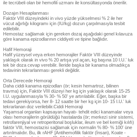
ile tecrübeli olan bir hemofili uzmanı ile konsültasyonda önerilir.
Dozajın Hesaplanması
Faktör VIII düzeyindeki in vivo yüzde yükselmesi % 2 ile her
vücut ağırlığı kilogramı için (IU/kg) dozun çarpılmasıyla tesbit
edilebilir.
Hemostaz sağlamak için gereken dozaj aşağıdaki genel kılavuza
göre kanama epizodlarının ciddiyeti ve tipine bağlıdır.
Hafif Hemoraji
Hafif yüzeysel veya erken hemorajiler Faktör VIII düzeyinde
yaklaşık olarak in vivo % 20 artışa yol açan, kg başına 10 I.U.' luk
tek bir doza cevap verebilir. İleride başka bir kanama olmadıkça
tedavinin tekrarlanması gerekli değildir.
Orta Derecede Hemoraji
Daha ciddi kanama epizodları (ör; kesin hemartroz, bilinen
travma) için, Faktör VIII düzeyi her kg için yaklaşık olarak 15-25
I.U. uygulanmasıyla % 30- % 50' ye artırılabilir. Eğer, başka bir
tedavi gerekiyorsa, her 8- 12 saatte bir her kg için 10- 15 I.U.' luk
tekrarlanan doz verilebilir.Ciddi Hemoraji
Yaşamsal organları kapsayan hayatı- tehdit edici kanamalar veya
olası hemorajilerin görüldüğü hastalarda (ör; merkezi sinir sistemi,
retrofarenjiyal ve retroperitonal boşluklar, ileum ve bel kemiği kılıfı)
faktör VIII, hemostazisi sağlamak için normalin % 80- % 100' üne
artırılmalıdır. Bu, ilk rAHF [Antihemofilik faktör (İnsan), Koate -