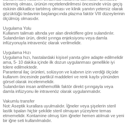
izlenmiş olması, ürünün reçetelendirilmesi öncesinde virüs geçiş
riskinin dikkatlice tartılmış olması ve klinik yanıtın yetersiz olarak
gözüktüğü tedavinin başlangıcında plazma faktör VIII düzeylerinin
ölçülmüş olmasıdır.
Uygulama Yolu
Kullanım talimatı altında yer alan direktiflere göre sulandırılır.
Sulandırılan ürün, direkt şırınga enjeksiyonu veya damla
infüzyonuyla intravenöz olarak verilmelidir.
Uygulama Hızı
Uygulama hızı, hastalardaki kişisel yanıta göre adapte edilmelidir
ama, 5- 10 dakika içinde ilk dozun uygulanması genellikle iyi
tolere edilmektedir.
Paranteral ilaç ürünleri, solüsyon ve kabının izin verdiği ölçüde
kullanım öncesinde partikül maddeleri ve renk kaybı yönünden
görsel olarak incelenmelidir.
Sulandırılan insan antihemofilik faktör direkt şırıngayla veya
damla infüzyonu ile intravenöz olarak uygulanmalıdır.
Vakumlu transfer
Not: Aseptik kurallara uyulmalıdır. İğneler veya şişelerin steril
lastik tıpaları hiçbir şekilde steril olmayan yüzeylere temas
etmemelidir. Kontamine olmuş tüm iğneler hemen atılmalı ve yeni
bir iğne seti kullanılmalıdır.