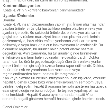
araştırılmadığından, bu kullanım için onaylanmamıştır.
Kontrendikasyonları:
Koate -DVI' nın kontrendikasyonları bilinmemektedir.
Uyarılar/Önlemler:
Uyarılar
Koate -DVI, insan plazmasından yapılmıştır. İnsan plazmasından
yapılan ürünler virüs gibi hastalıklara neden olabilen enfeksiyon
ajanları içerebilir. Bu şekildeki ürünlerde, enfeksiyon ajanlarının
geçişi bazı virüslere maruziyet öncesinde plazma vericilerinin
gözlenmesiyle, bazı virüs enfeksiyonlarının varlıklarının test
edilmesiyle veya bazı virüslerin inaktivasyonu ile azaltılabilir. Bu
ölçümlere rağmen, bu ürünler halen potent olarak hastalık
geçirebilirler. Aynı zamanda, bu tür ürünler içinde bilinmeyen
enfeksiyon ajanların halen bulunabilme olasılığı vardır. Doktor
tarafından bu ürünle geçebileceği düşünülen tüm enfeksiyonlar
gerekli önlemler için sağlık uzmanlarına rapor edilmelidir. Doktor,
bu ürünün risk ve yararlarını ilacı vermeden veya
reçetelendirmeden önce, hastası ile tartışmalıdır.
Kan veya plazma ürünlerinin infüzyonlarını alan kişilerde, özellikle
hepatit C olmak üzere bazı viral enfeksiyonların semptom veya
belirtileri gelişebilir. Hepatit B aşısının hemofili gösteren hastalarda
esansiyel olduğu ve bunun doğum ile teşhide yapılmış olması
önerilmektedir. Hepatit B aşısı aynı zamanda hepatit A' sı
serumda negatif gösteren hemofili hastaları içinde önerilmektedir.
Genel Önlemler