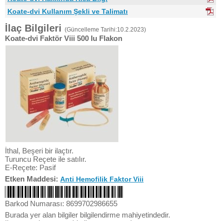
Koate-dvi Kullanım Şekli ve Talimatı
İlaç Bilgileri
(Güncelleme Tarihi:10.2.2023)
Koate-dvi Faktör Viii 500 Iu Flakon
İthal, Beşeri bir ilaçtır.
Turuncu Reçete ile satılır.
E-Reçete: Pasif
Etken Maddesi:
Anti Hemofilik Faktor Viii
Barkod Numarası: 8699702986655
Burada yer alan bilgiler bilgilendirme mahiyetindedir.