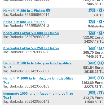
7445,86 TL
Hemofil M 250 Iu 1 Flakon
İlaç Barkodu: 8699556980014
391 TL
Feiba Tim 500 Iu 1 Flakon
İlaç Barkodu: 8699556980113
972,86 TL
Koate-dvi Faktor Viii 500 Iu Flakon
İlaç Barkodu: 8699769980245
512,02 Euro,
14257,49 TL
Koate-dvi Faktor Viii 250 Iu Flakon
İlaç Barkodu: 8699769980238
265,70 Euro,
7445,86 TL
Hemofil M 500 Iu Iv Infuzyon Icin Liyofilize
Toz I
581,84 Euro,
İlaç Barkodu: 8681429550097
16188,27 TL
Hemofil M 1000 Iu Iv Infuzyon Icin Liyofilize
Toz
1163,69 Euro,
İlaç Barkodu: 8681429550103
32278,51 TL
Immunate 1000 Iu Iv Infuzyon Icin Liyofilize
Toz I
413,78 Euro,
İlaç Barkodu: 8681429550141
11540,80 TL