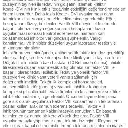
düzeyinin tayinleri ile tedavinin gidişatını izlemek kritiktir.
Koate -DVI'nın klinik etkisi tedavinin etkinliğini değerlendirmede en
önemli unsurdur. Daha fazla Koate - DVI uygulanması daha
tatminkar klinik sonuçların elde edilmesinde gerekebilir. Eğer,
hesaplanan düzey, beklenilen Faktör VIII düeyini elde etmede
başarılı olmazsa veya eğer kanama hesaplanan dozun
uygulanması sonrası kontrol edilemezse, hastanın kan
dolaşımındaki inhibitör varlığından şüphelenilir. Varlığı
kanıtlanmalı ve inhibitör düzeyleri uygun laboratuar testleriyle
miktarlandırılmalıdır.
İnhibitör mevcut olduğunda, antihemofilik faktör için doz gerekliliği
oldukça değişkendir ve dozaj sadece klinik yanıtla tayin edilebilir.
Düşük titre inhibitörlü bazı hastalar (10 Bethesda ünitesi) inhibitör
titresindeki oluşan anamnestik artış olmaksızın faktör VIII ile
başarılı olarak tedavi edilebilir. Tedaviye yönelik faktör VIII
düzeyleri ve klinik yanıt yeterli yanıtı sağlamak için
değerlendirilmelidir. Faktör IX kompleksi konsantreleri,
antihemofilik faktör (porsin) veya anti- inhibitör koagülan
kompleksi gibi alternatif tedavi ürünlerinin kullanımı yüksek titre
inhibitörlü hastalar için gerekebilir. Önceden tayin edilen plana
göre sık olarak uygulanan Faktör VIII konsantresinin tekrarlanan
dozları kullanılarak immün tolerans tedavisi, Faktör VIII
inhibitörünün tamamen kaldırılmasıyla sonuçlanır. En başarılı
rejimler, en az günde bir kere yüksek dozlarda Faktör VIII
uygulanmasıyla yapılmıştır ama, tek bir doz rejimi dünyada en
etkili olarak kabul edilmemiştir. İmmün tolerans rejimlerinin idaresi