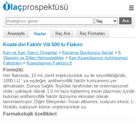
Anasayfa
İlaç Ara
İlaç Firmaları
İlaçlar
Koate-dvi Faktör Viii 500 Iu Flakon
»
»
Kan ve Kan Yapıcı Organlar
Kanama Durdurucu İlaçlar
K
»
Vitamini ve Diğer Hemostatikler
Kan Koagülasyon (pıhtılaşma)
»
Faktörleri
Koagülasyon Faktörü 8
Formülü:
Her flakonda, 10 mL steril enjeksiyonluk su ile seyreltildiğinde,
1000 I.U.' ya eşdeğer, antihemofilik faktör konsanresi yer
almaktadır. Dünya Sağlık Teşkilatı tarafından bir enternasyonel
ünite; yaklaşık olarak 1.0 ml taze toplanmış insan plazması içinde
bulunan antihemofilik faktör düzeyine ekivalan olarak
tanımlanmıştır. Diğer Bileşenler: İnsan albumini, sodyum klorür, L-
histidin, kalsiyum klorür, enjeksiyonluk su.
Farmakolojik özellikleri: