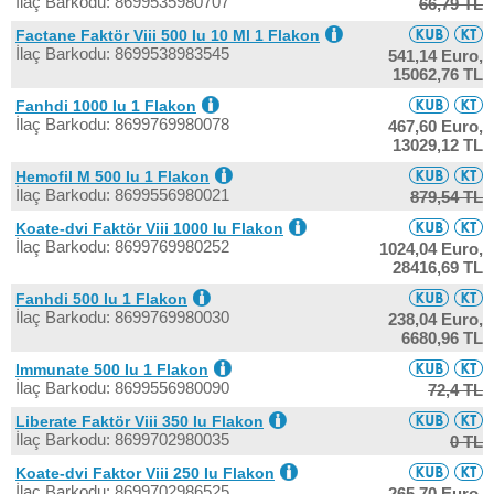
İlaç Barkodu: 8699535980707
66,79 TL
Factane Faktör Viii 500 Iu 10 Ml 1 Flakon
İlaç Barkodu: 8699538983545
541,14 Euro,
15062,76 TL
Fanhdi 1000 Iu 1 Flakon
İlaç Barkodu: 8699769980078
467,60 Euro,
13029,12 TL
Hemofil M 500 Iu 1 Flakon
İlaç Barkodu: 8699556980021
879,54 TL
Koate-dvi Faktör Viii 1000 Iu Flakon
İlaç Barkodu: 8699769980252
1024,04 Euro,
28416,69 TL
Fanhdi 500 Iu 1 Flakon
İlaç Barkodu: 8699769980030
238,04 Euro,
6680,96 TL
Immunate 500 Iu 1 Flakon
İlaç Barkodu: 8699556980090
72,4 TL
Liberate Faktör Viii 350 Iu Flakon
İlaç Barkodu: 8699702980035
0 TL
Koate-dvi Faktor Viii 250 Iu Flakon
İlaç Barkodu: 8699702986525
265,70 Euro,