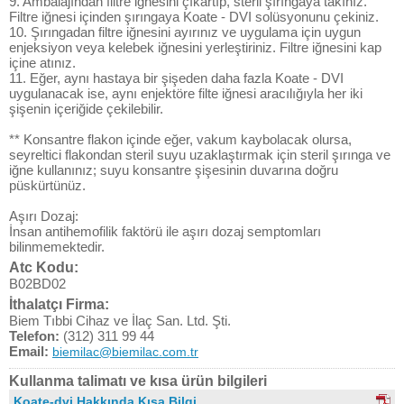
9. Ambalajından filtre iğnesini çıkartıp, steril şırıngaya takınız.
Filtre iğnesi içinden şırıngaya Koate - DVI solüsyonunu çekiniz.
10. Şırıngadan filtre iğnesini ayırınız ve uygulama için uygun
enjeksiyon veya kelebek iğnesini yerleştiriniz. Filtre iğnesini kap
içine atınız.
11. Eğer, aynı hastaya bir şişeden daha fazla Koate - DVI
uygulanacak ise, aynı enjektöre filte iğnesi aracılığıyla her iki
şişenin içeriğide çekilebilir.
** Konsantre flakon içinde eğer, vakum kaybolacak olursa,
seyreltici flakondan steril suyu uzaklaştırmak için steril şırınga ve
iğne kullanınız; suyu konsantre şişesinin duvarına doğru
püskürtünüz.
Aşırı Dozaj:
İnsan antihemofilik faktörü ile aşırı dozaj semptomları
bilinmemektedir.
Atc Kodu:
B02BD02
İthalatçı Firma:
Biem Tıbbi Cihaz ve İlaç San. Ltd. Şti.
Telefon:
(312) 311 99 44
Email:
biemilac@biemilac.com.tr
Kullanma talimatı ve kısa ürün bilgileri
Koate-dvi Hakkında Kısa Bilgi