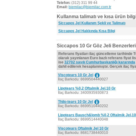
Telefon:
(312) 311 99 44
Email:
biemilac@biemilac.com.tr
Kullanma talimatı ve kısa ürün bilgi
Siccapos Jel Kullanım Şekli ve Talimatı
Siccapos Jel Hakkında Kısa Bilgi
Siccapos 10 Gr Göz Jeli Benzerleri
Referans fiyatları ilaç güncelleme tarihinde 
olarak yayınlanan Euro bazlı referans fiyat lis
ise
32702 sayılı Cumhurbaşkanlığı kararında
dahil edilerek hesaplanmıştır. Gerçek ilaç fiyat
Viscotears 10 Gr Jel
İlaç Barkodu: 8699504440027
Lipotears %0,2 Oftalmik Jel,10 Gr
İlaç Barkodu: 3400935930873
Thilo-tears 10 Gr Jel
İlaç Barkodu: 8699510440202
Lipotears Bausch&lomb %0,2 Oftalmik Jel,10
İlaç Barkodu: 8699514440048
Viscotears Oftalmik Jel 10 Gr
İlaç Barkodu: 8681738440010