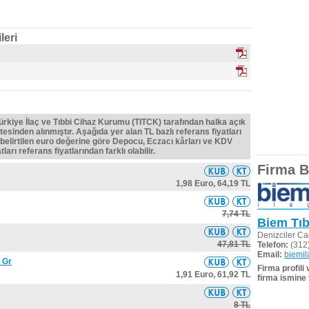
leri
Türkiye İlaç ve Tıbbi Cihaz Kurumu (TITCK) tarafından halka açık
tesinden alınmıştır. Aşağıda yer alan TL bazlı referans fiyatları
belirtilen euro değerine göre Depocu, Eczacı kârları ve KDV
ları referans fiyatlarından farklı olabilir.
Firma Bi
1,98 Euro,
64,19 TL
7,74 TL
Biem Tıbb
Denizciler C
47,81 TL
Telefon:
(312)
Email:
biemil
 Gr
Firma profili
1,91 Euro,
61,92 TL
firma ismine 
8 TL