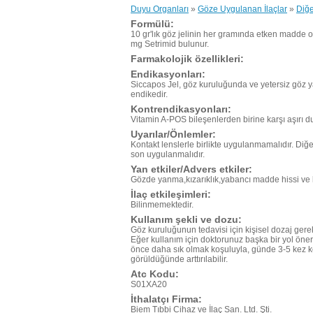
Duyu Organları
»
Göze Uygulanan İlaçlar
»
Diğe
Formülü:
10 gr'lık göz jelinin her gramında etken madde 
mg Setrimid bulunur.
Farmakolojik özellikleri:
Endikasyonları:
Siccapos Jel, göz kuruluğunda ve yetersiz göz y
endikedir.
Kontrendikasyonları:
Vitamin A-POS bileşenlerden birine karşı aşırı du
Uyarılar/Önlemler:
Kontakt lenslerle birlikte uygulanmamalıdır. Diğe
son uygulanmalıdır.
Yan etkiler/Advers etkiler:
Gözde yanma,kızarıklık,yabancı madde hissi ve k
İlaç etkileşimleri:
Bilinmemektedir.
Kullanım şekli ve dozu:
Göz kuruluğunun tedavisi için kişisel dozaj gerekt
Eğer kullanım için doktorunuz başka bir yol ön
önce daha sık olmak koşuluyla, günde 3-5 kez ko
görüldüğünde arttırılabilir.
Atc Kodu:
S01XA20
İthalatçı Firma:
Biem Tıbbi Cihaz ve İlaç San. Ltd. Şti.