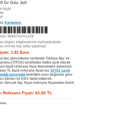
0 Gr Göz Jeli
r ilaçtır.
ır.
if
si:
Karbomer
rası: 8699702441109
n bilgiler bilgilendirme mahiyetindedir.
su.com'da ilaç satışı yapılmaz.
iyatı: 1,91 Euro
tı ilaç güncelleme tarihinde Türkiye İlaç ve
Kurumu (TITCK) tarafından halka açık olarak
ro bazlı referans fiyat listesinden alınmıştır.
lan TL bazlı referans fiyatı ise
32702 sayılı
lığı kararında
belirtilen euro değerine göre
ı kârları ve KDV dahil edilerek
r. Gerçek ilaç fiyatı referans fiyatından farklı
 Referans Fiyatı: 61,92 TL
ları