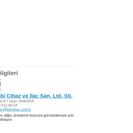
lgileri
i Cihaz ve İlaç San. Ltd. Şti.
ad.N:7 Ulus / ANKARA
 311 99 44
ac@biemilac.com.tr
 ve diğer ürünlerin listesini görüntülemek için
tıklayın