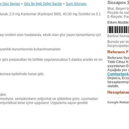
Siccapos 1
r Göz İlaçları
»
Göz İle İlgili Diğer İlaçlar
»
Suni Gözyaşı
İthal, Beşeri bi
Reçete ile satıl
olarak; 2.0 mg Karbomer (Karbopol 980), 40.00 mg Sorbitol ve 0.1
E-Reçete: Pas
Etken Madde
aşı üretimi olan hastalarda, eksik olan göz yaşını tamamlama için
Barkod Numa
Burada yer ala
Ilacprospektu
yarlılık durumlarında kullanılmamalıdır.
Referans F
Referans fiya
r göz preparatları ile birlikte uygulanacaksa 5 dakika aralıklı ve en
Tıbbi Cihaz 
yayınlanan Eu
Aşağıda yer a
ornea epitelinde hasar gibi.
Cumhurbaşkan
Depocu, Eczac
hesaplanmıştı
olabilir.
Hesaplanan
irir.
ermediyse, semptomların yoğunluk ve şiddetine göre, uyumadan
Google Reklam
njunktival kese içine uygulanır. Uygulama sayısı gerekli