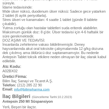
süreyle.
İdame tedavisinde:
Mide ülser nüksü, duodenum ülser nüksü: Sadece gece yatarken
2 tablet (6 aylık periyotlarla).
Stres ülseri ve kanamaları: 4 saatte 1 tablet (günde 8 tablete
çıkabilir).
Yutma zorluğu olan hastalar tabletleri suda eriterek alabilirler.
Maksimum günlük doz: 8 g'dır. Ülser tedavisi için 4-6 haftalık bir
süre gerekmektedir.
DOZ AŞIMI VE TEDAVİSİ:
İnsanlarda zehirlenme vakası bildirilmemiştir. Deney
hayvanlarında akut oral toksisite çalışmalarında 12 g/kg dozuna
dek çıkılmış ama öldürücü doz saptanamamıştır. Bu nedenle
Antepsin Tablet toksik etkilere neden olmayan bir ilaç olarak kabul
edilebilir.
Atc Kodu:
A02BX02
Üretici Firma:
Bilim İlaç Sanayi ve Ticaret A.Ş.
Telefon:
(212) 285 22 90
Email:
info@bilimpharma.com
İlaç Bilgileri
(Güncelleme Tarihi:10.2.2023)
Antepsin 250 Ml Süspansiyon
Yerli, Beşeri bir ilaçtır.