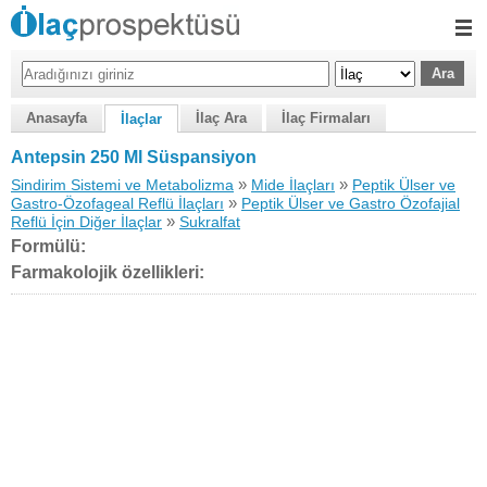
Anasayfa
İlaç Ara
İlaç Firmaları
İlaçlar
Antepsin 250 Ml Süspansiyon
»
»
Sindirim Sistemi ve Metabolizma
Mide İlaçları
Peptik Ülser ve
»
Gastro-Özofageal Reflü İlaçları
Peptik Ülser ve Gastro Özofajial
»
Reflü İçin Diğer İlaçlar
Sukralfat
Formülü:
Farmakolojik özellikleri: