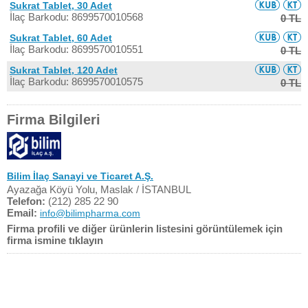
Sukrat Tablet, 30 Adet
İlaç Barkodu: 8699570010568
0 TL
Sukrat Tablet, 60 Adet
İlaç Barkodu: 8699570010551
0 TL
Sukrat Tablet, 120 Adet
İlaç Barkodu: 8699570010575
0 TL
Firma Bilgileri
Bilim İlaç Sanayi ve Ticaret A.Ş.
Ayazağa Köyü Yolu, Maslak / İSTANBUL
Telefon:
(212) 285 22 90
Email:
info@bilimpharma.com
Firma profili ve diğer ürünlerin listesini görüntülemek için
firma ismine tıklayın