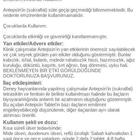
Antepsin'in (sukralfat) süte geçip geçmediği bilinmemektedir. Bu
nedenle emzirenlerde kullanılmamalıdır.
Çocuklarda Kullanım:
Çocuklarda etkinliği ve güvenirliği kanıtlanmamıştır.
Yan etkiler/Advers etkiler:
Klinik çalışmalar Antepsin'in yan etkilerinin önemsiz sayılabilecek
ve çok seyrek görülen yan etkiler olduğunu göstermiştir. Bunlar
kabızlık, ishal, bulantı, midede rahatsızlık hissi, hazımsızlık, ağız
kuruluğu, döküntü, kaşıntı, sırt ağrısı, baş dönmesi, uyku hali.
BEKLENMEYEN BİR ETKİ GÖRÜLDÜĞÜNDE
DOKTORUNUZA BAŞVURUNUZ.
İlaç etkileşimleri:
Deney hayvanlarında yapılmış çalışmalar Antepsin'in (sukralfat)
tetrasiklin ve fenitoin ile birlikte kullanılması halinde bu ilaçların
biyoyararlılığında anlamlı bir azalmanın oluştuğunu göstermiştir.
Bu açıdan Antepsin Tablet'in bazı ilaçların emilimini
engelleyebileceği düşünülerek, diğer ilaçlardan ayrı olarak
alınması önerilir.
Kullanım şekli ve dozu:
Kısa süreli ülser tedavisinde:
Mide ülseri, duodenum ülseri, reflü özofajit: Sabah kahvaltıdan 1
saat önce ve gece yatarken, günde 2 defa 2 tablet, 4-8 hafta