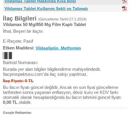
Vildamax Tablet Hakkında Kısa Bilgi
Vildamax Tablet Kullanım Şekli ve Talimatı
İlaç Bilgileri
(Güncelleme Tarihi:27.1.2024)
Vildamax 50 Mg/850 Mg Film Kaplı Tablet
İthal, Beşeri bir ilaçtır.
E-Reçete: Pasif
Etken Maddesi:
Vildagliptin, Metformin
Barkod Numarası:
Burada yer alan bilgiler bilgilendirme mahiyetindedir.
Ilacprospektusu.com'da ilaç satışı yapılmaz.
İlaç Fiyatı: 0 TL
Bu ilacın fiyatı güncel değildir. Ancak en son fiyat güncelleme
tarihinden sonra yaşanan enflasyon, döviz kuru ve KDV farkı
otomatik olarak hesaplandığında bu ilacın tahmini güncel fiyatı:
0,00 TL
olabilir.
Google Reklamları