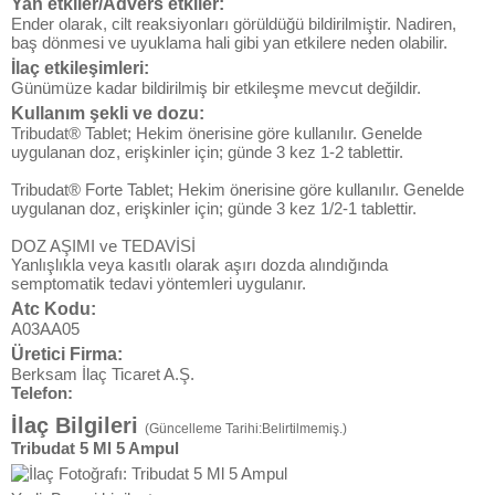
Yan etkiler/Advers etkiler:
Ender olarak, cilt reaksiyonları görüldüğü bildirilmiştir. Nadiren,
baş dönmesi ve uyuklama hali gibi yan etkilere neden olabilir.
İlaç etkileşimleri:
Günümüze kadar bildirilmiş bir etkileşme mevcut değildir.
Kullanım şekli ve dozu:
Tribudat® Tablet; Hekim önerisine göre kullanılır. Genelde
uygulanan doz, erişkinler için; günde 3 kez 1-2 tablettir.
Tribudat® Forte Tablet; Hekim önerisine göre kullanılır. Genelde
uygulanan doz, erişkinler için; günde 3 kez 1/2-1 tablettir.
DOZ AŞIMI ve TEDAVİSİ
Yanlışlıkla veya kasıtlı olarak aşırı dozda alındığında
semptomatik tedavi yöntemleri uygulanır.
Atc Kodu:
A03AA05
Üretici Firma:
Berksam İlaç Ticaret A.Ş.
Telefon:
İlaç Bilgileri
(Güncelleme Tarihi:Belirtilmemiş.)
Tribudat 5 Ml 5 Ampul