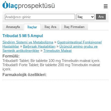
Anasayfa
İlaç Ara
İlaç Firmaları
İlaçlar
Tribudat 5 Ml 5 Ampul
»
Sindirim Sistemi ve Metabolizma
Gastrointestinal Fonksiyonel
»
»
Hastalıklar
Bağırsak Hastalıkları
Üçüncül amino grubu ve
»
Sentetik antikolinerjikler
Trimebutin Maleat
Formülü:
Tribudat® Tablet; Bir tablette 100 mg Trimebutin maleat içerir.
Tribudat® Forte Tablet; Bir tablette 200 mg Trimebutin maleat
içerir.
Farmakolojik özellikleri: