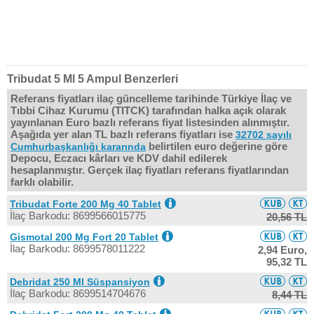
Tribudat 5 Ml 5 Ampul Benzerleri
Referans fiyatları ilaç güncelleme tarihinde Türkiye İlaç ve
Tıbbi Cihaz Kurumu (TITCK) tarafından halka açık olarak
yayınlanan Euro bazlı referans fiyat listesinden alınmıştır.
Aşağıda yer alan TL bazlı referans fiyatları ise
32702 sayılı
belirtilen euro değerine göre
Cumhurbaşkanlığı kararında
Depocu, Eczacı kârları ve KDV dahil edilerek
hesaplanmıştır. Gerçek ilaç fiyatları referans fiyatlarından
farklı olabilir.
Tribudat Forte 200 Mg 40 Tablet
İlaç Barkodu: 8699566015775
20,56 TL
Gismotal 200 Mg Fort 20 Tablet
İlaç Barkodu: 8699578011222
2,94 Euro,
95,32 TL
Debridat 250 Ml Süspansiyon
İlaç Barkodu: 8699514704676
8,44 TL