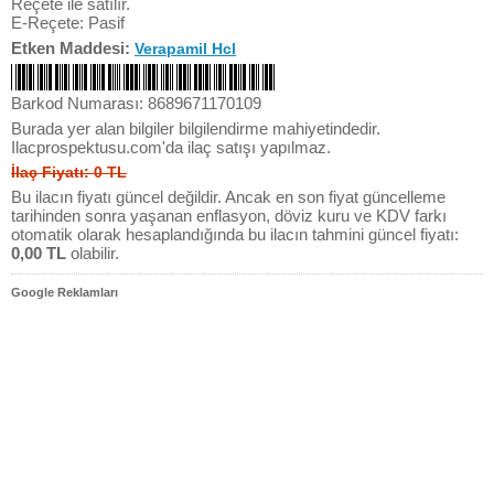
Reçete ile satılır.
E-Reçete: Pasif
Etken Maddesi:
Verapamil Hcl
Barkod Numarası: 8689671170109
Burada yer alan bilgiler bilgilendirme mahiyetindedir.
Ilacprospektusu.com'da ilaç satışı yapılmaz.
İlaç Fiyatı: 0 TL
Bu ilacın fiyatı güncel değildir. Ancak en son fiyat güncelleme
tarihinden sonra yaşanan enflasyon, döviz kuru ve KDV farkı
otomatik olarak hesaplandığında bu ilacın tahmini güncel fiyatı:
0,00 TL
olabilir.
Google Reklamları