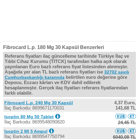
Fibrocard L.p. 180 Mg 30 Kapsül Benzerleri
Referans fiyatları ilaç güncelleme tarihinde Türkiye İlaç ve
Tıbbi Cihaz Kurumu (TITCK) tarafından halka açık olarak
yayınlanan Euro bazlı referans fiyat listesinden alınmıştır.
Aşağıda yer alan TL bazlı referans fiyatları ise
32702 sayılı
belirtilen euro değerine göre
Cumhurbaşkanlığı kararında
Depocu, Eczacı kârları ve KDV dahil edilerek
hesaplanmıştır. Gerçek ilaç fiyatları referans fiyatlarından
farklı olabilir.
4,37 Euro,
Fibrocard L.p. 240 Mg 30 Kapsül
İlaç Barkodu: 8699671170031
141,68 TL
Isoptin 80 Mg 50 Tablet
İlaç Barkodu: 8699548090820
24,45 TL
Isoptin 2 Ml 5 Ampul
İlaç Barkodu: 8699547750794
6040,08 TL