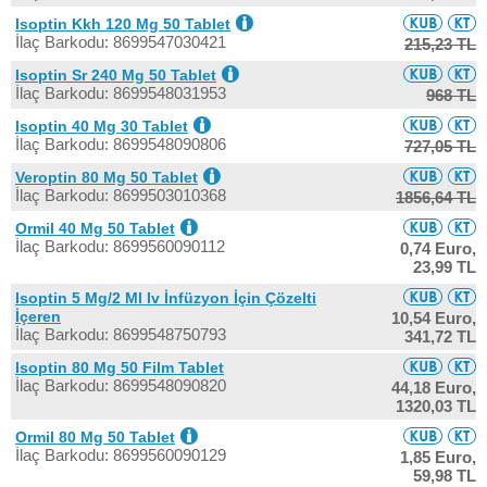
Isoptin Kkh 120 Mg 50 Tablet
İlaç Barkodu: 8699547030421
215,23 TL
Isoptin Sr 240 Mg 50 Tablet
İlaç Barkodu: 8699548031953
968 TL
Isoptin 40 Mg 30 Tablet
İlaç Barkodu: 8699548090806
727,05 TL
Veroptin 80 Mg 50 Tablet
İlaç Barkodu: 8699503010368
1856,64 TL
Ormil 40 Mg 50 Tablet
İlaç Barkodu: 8699560090112
0,74 Euro,
23,99 TL
Isoptin 5 Mg/2 Ml Iv İnfüzyon İçin Çözelti
İçeren
10,54 Euro,
İlaç Barkodu: 8699548750793
341,72 TL
Isoptin 80 Mg 50 Film Tablet
İlaç Barkodu: 8699548090820
44,18 Euro,
1320,03 TL
Ormil 80 Mg 50 Tablet
İlaç Barkodu: 8699560090129
1,85 Euro,
59,98 TL