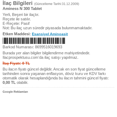
İlaç Bilgileri
(Güncelleme Tarihi:31.12.2009)
Aminess N 300 Tablet
Yerli, Beşeri bir ilaçtır.
Reçete ile satılır.
E-Reçete: Pasif
Not: Bu ilaç uzun süredir piyasada bulunmamaktadır.
Etken Maddesi:
Esansiyel Aminoasit
Barkod Numarası: 8699516019693
Burada yer alan bilgiler bilgilendirme mahiyetindedir.
Ilacprospektusu.com'da ilaç satışı yapılmaz.
İlaç Fiyatı: 0 TL
Bu ilacın fiyatı güncel değildir. Ancak en son fiyat güncelleme
tarihinden sonra yaşanan enflasyon, döviz kuru ve KDV farkı
otomatik olarak hesaplandığında bu ilacın tahmini güncel fiyatı:
0,00 TL
olabilir.
Google Reklamları