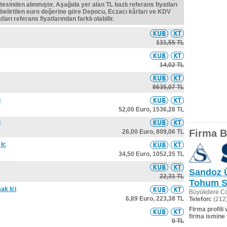
tesinden alınmıştır. Aşağıda yer alan TL bazlı referans fiyatları
belirtilen euro değerine göre Depocu, Eczacı kârları ve KDV
ları referans fiyatlarından farklı olabilir.
131,55 TL
14,02 TL
8635,07 TL
n
52,00 Euro,
1536,28 TL
n
Firma Bi
26,00 Euro,
809,06 TL
 Ic
34,50 Euro,
1052,35 TL
Sandoz Ü
22,31 TL
Tohum S
ak Ici
Büyükdere Cd
6,89 Euro,
223,38 TL
Telefon:
(212)
Firma profili
firma ismine 
0 TL