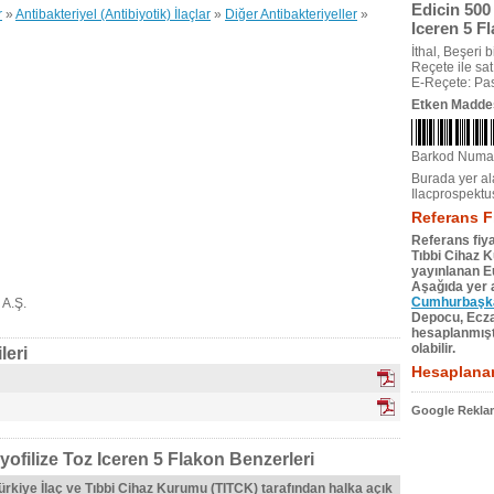
Edicin 500 
r
»
Antibakteriyel (Antibiyotik) İlaçlar
»
Diğer Antibakteriyeller
»
Iceren 5 F
İthal, Beşeri bi
Reçete ile satıl
E-Reçete: Pas
Etken Madde
Barkod Numa
Burada yer ala
Ilacprospektu
Referans F
Referans fiya
Tıbbi Cihaz 
yayınlanan Eu
Aşağıda yer a
Cumhurbaşkan
 A.Ş.
Depocu, Eczac
hesaplanmıştı
olabilir.
leri
Hesaplanan
Google Reklam
yofilize Toz Iceren 5 Flakon Benzerleri
Türkiye İlaç ve Tıbbi Cihaz Kurumu (TITCK) tarafından halka açık