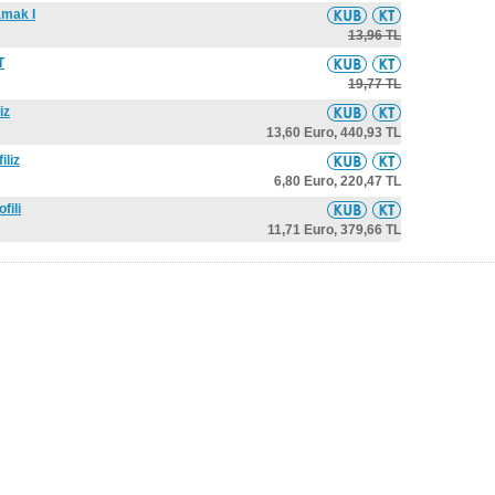
amak I
13,96 TL
T
19,77 TL
iz
13,60 Euro,
440,93 TL
iliz
6,80 Euro,
220,47 TL
fili
11,71 Euro,
379,66 TL