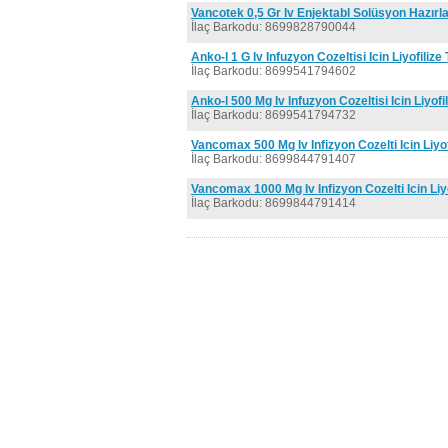
Vancotek 0,5 Gr Iv Enjektabl Solüsyon Hazırl
İlaç Barkodu: 8699828790044
Anko-l 1 G Iv Infuzyon Cozeltisi Icin Liyofilize 
İlaç Barkodu: 8699541794602
Anko-l 500 Mg Iv Infuzyon Cozeltisi Icin Liyofil
İlaç Barkodu: 8699541794732
Vancomax 500 Mg Iv Infizyon Cozelti Icin Liyof
İlaç Barkodu: 8699844791407
Vancomax 1000 Mg Iv Infizyon Cozelti Icin Liyo
İlaç Barkodu: 8699844791414