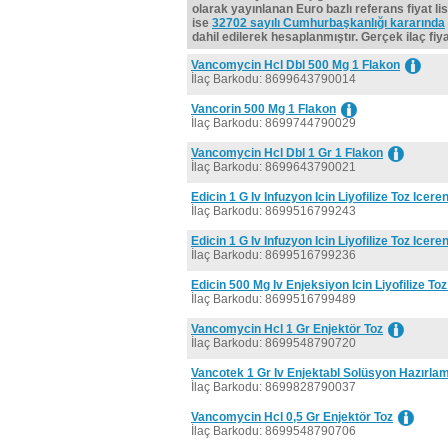
olarak yayınlanan Euro bazlı referans fiyat lis
ise
32702 sayılı Cumhurbaşkanlığı kararında
dahil edilerek hesaplanmıştır. Gerçek ilaç fiyat
Vancomycin Hcl Dbl 500 Mg 1 Flakon
İlaç Barkodu: 8699643790014
Vancorin 500 Mg 1 Flakon
İlaç Barkodu: 8699744790029
Vancomycin Hcl Dbl 1 Gr 1 Flakon
İlaç Barkodu: 8699643790021
Edicin 1 G Iv Infuzyon Icin Liyofilize Toz Icere
İlaç Barkodu: 8699516799243
Edicin 1 G Iv Infuzyon Icin Liyofilize Toz Icere
İlaç Barkodu: 8699516799236
Edicin 500 Mg Iv Enjeksiyon Icin Liyofilize Toz
İlaç Barkodu: 8699516799489
Vancomycin Hcl 1 Gr Enjektör Toz
İlaç Barkodu: 8699548790720
Vancotek 1 Gr Iv Enjektabl Solüsyon Hazırlam
İlaç Barkodu: 8699828790037
Vancomycin Hcl 0,5 Gr Enjektör Toz
İlaç Barkodu: 8699548790706