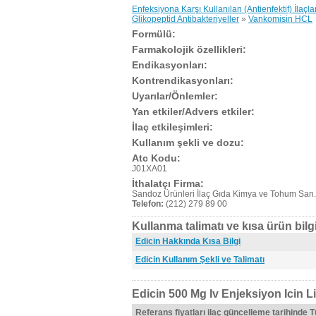
Enfeksiyona Karşı Kullanılan (Antienfektif) İlaçla
Glikopeptid Antibakteriyeller
»
Vankomisin HCL
Formülü:
Farmakolojik özellikleri:
Endikasyonları:
Kontrendikasyonları:
Uyarılar/Önlemler:
Yan etkiler/Advers etkiler:
İlaç etkileşimleri:
Kullanım şekli ve dozu:
Atc Kodu:
J01XA01
İthalatçı Firma:
Sandoz Ürünleri İlaç Gıda Kimya ve Tohum San.
Telefon:
(212) 279 89 00
Kullanma talimatı ve kısa ürün bilgi
Edicin Hakkında Kısa Bilgi
Edicin Kullanım Şekli ve Talimatı
Edicin 500 Mg Iv Enjeksiyon Icin Li
Referans fiyatları ilaç güncelleme tarihinde 