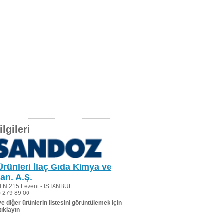
lgileri
rünleri İlaç Gıda Kimya ve
an. A.Ş.
.N:215 Levent - İSTANBUL
 279 89 00
 ve diğer ürünlerin listesini görüntülemek için
tıklayın