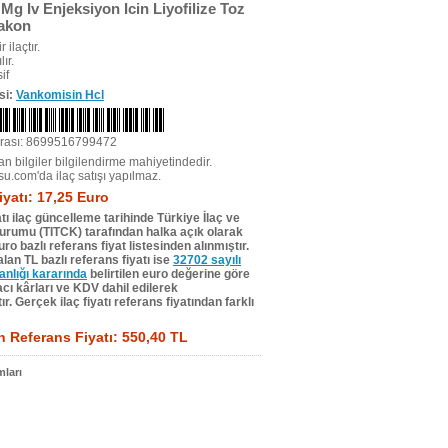
Mg Iv Enjeksiyon Icin Liyofilize Toz
lakon
r ilaçtır.
ır.
if
si:
Vankomisin Hcl
rası: 8699516799472
n bilgiler bilgilendirme mahiyetindedir.
su.com'da ilaç satışı yapılmaz.
iyatı: 17,25 Euro
tı ilaç güncelleme tarihinde Türkiye İlaç ve
Kurumu (TITCK) tarafından halka açık olarak
ro bazlı referans fiyat listesinden alınmıştır.
lan TL bazlı referans fiyatı ise
32702 sayılı
lığı kararında
belirtilen euro değerine göre
ı kârları ve KDV dahil edilerek
r. Gerçek ilaç fiyatı referans fiyatından farklı
 Referans Fiyatı: 550,40 TL
ları