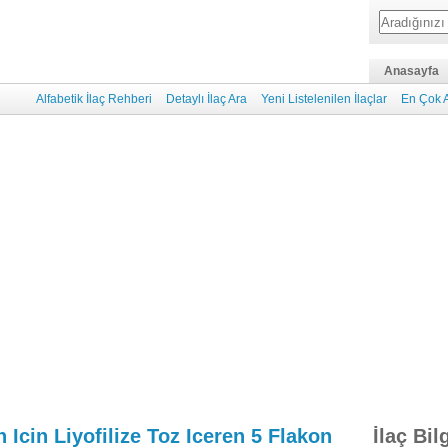
Anasayfa
Alfabetik İlaç Rehberi
Detaylı İlaç Ara
Yeni Listelenilen İlaçlar
En Çok A
 Icin Liyofilize Toz Iceren 5 Flakon
İlaç Bil