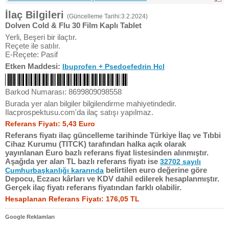
İlaç Bilgileri
(Güncelleme Tarihi:3.2.2024)
Dolven Cold & Flu 30 Film Kaplı Tablet
Yerli, Beşeri bir ilaçtır.
Reçete ile satılır.
E-Reçete: Pasif
Etken Maddesi:
Ibuprofen + Psedoefedrin Hcl
Barkod Numarası: 8699809098558
Burada yer alan bilgiler bilgilendirme mahiyetindedir.
Ilacprospektusu.com'da ilaç satışı yapılmaz.
Referans Fiyatı: 5,43 Euro
Referans fiyatı ilaç güncelleme tarihinde Türkiye İlaç ve Tıbbi
Cihaz Kurumu (TITCK) tarafından halka açık olarak
yayınlanan Euro bazlı referans fiyat listesinden alınmıştır.
Aşağıda yer alan TL bazlı referans fiyatı ise
32702 sayılı
belirtilen euro değerine göre
Cumhurbaşkanlığı kararında
Depocu, Eczacı kârları ve KDV dahil edilerek hesaplanmıştır.
Gerçek ilaç fiyatı referans fiyatından farklı olabilir.
Hesaplanan Referans Fiyatı: 176,05 TL
Google Reklamları