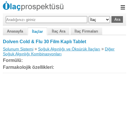
Anasayfa
İlaç Ara
İlaç Firmaları
İlaçlar
Dolven Cold & Flu 30 Film Kaplı Tablet
»
»
Solunum Sistemi
Soğuk Algınlığı ve Öksürük İlaçları
Diğer
Soğuk Algınlığı Kombinasyonları
Formülü:
Farmakolojik özellikleri: