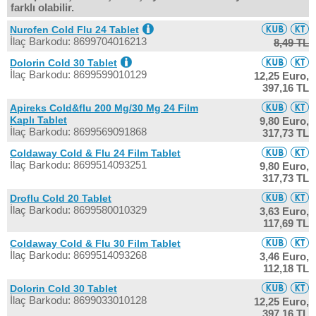
farklı olabilir.
Nurofen Cold Flu 24 Tablet
İlaç Barkodu: 8699704016213
8,49 TL
Dolorin Cold 30 Tablet
İlaç Barkodu: 8699599010129
12,25 Euro,
397,16 TL
Apireks Cold&flu 200 Mg/30 Mg 24 Film
Kaplı Tablet
9,80 Euro,
İlaç Barkodu: 8699569091868
317,73 TL
Coldaway Cold & Flu 24 Film Tablet
İlaç Barkodu: 8699514093251
9,80 Euro,
317,73 TL
Droflu Cold 20 Tablet
İlaç Barkodu: 8699580010329
3,63 Euro,
117,69 TL
Coldaway Cold & Flu 30 Film Tablet
İlaç Barkodu: 8699514093268
3,46 Euro,
112,18 TL
Dolorin Cold 30 Tablet
İlaç Barkodu: 8699033010128
12,25 Euro,
397,16 TL