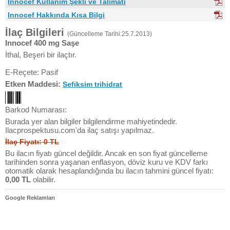
Innocef Kullanım Şekli ve Talimatı
Innocef Hakkında Kısa Bilgi
İlaç Bilgileri
(Güncelleme Tarihi:25.7.2013)
Innocef 400 mg Saşe
İthal, Beşeri bir ilaçtır.
E-Reçete: Pasif
Etken Maddesi:
Sefiksim trihidrat
Barkod Numarası:
Burada yer alan bilgiler bilgilendirme mahiyetindedir.
Ilacprospektusu.com'da ilaç satışı yapılmaz.
İlaç Fiyatı: 0 TL
Bu ilacın fiyatı güncel değildir. Ancak en son fiyat güncelleme
tarihinden sonra yaşanan enflasyon, döviz kuru ve KDV farkı
otomatik olarak hesaplandığında bu ilacın tahmini güncel fiyatı:
0,00 TL
olabilir.
Google Reklamları