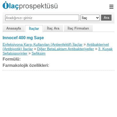
Anasayfa
İlaç Ara
İlaç Firmaları
İlaçlar
Innocef 400 mg Saşe
»
Enfeksiyona Karşı Kullanılan (Antienfektif) İlaçlar
Antibakteriyel
»
»
(Antibiyotik) İlaçlar
Diğer BetaLaktam Antibakteriyeller
3. Kuşak
»
Sefalosporinler
Sefiksim
Formülü:
Farmakolojik özellikleri: