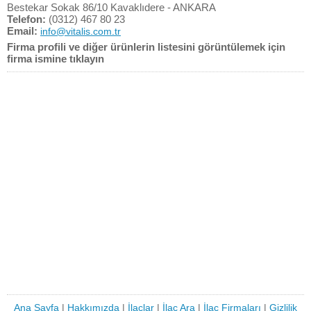
Bestekar Sokak 86/10 Kavaklıdere - ANKARA
Telefon:
(0312) 467 80 23
Email:
info@vitalis.com.tr
Firma profili ve diğer ürünlerin listesini görüntülemek için
firma ismine tıklayın
Ana Sayfa
|
Hakkımızda
|
İlaçlar
|
İlaç Ara
|
İlaç Firmaları
|
Gizlilik