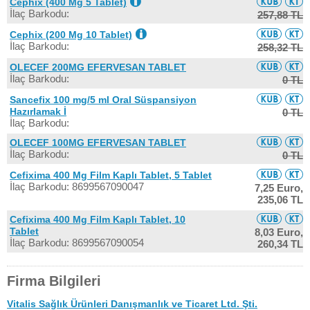
Cephix (400 Mg 5 Tablet)
İlaç Barkodu:
257,88 TL
Cephix (200 Mg 10 Tablet)
İlaç Barkodu:
258,32 TL
OLECEF 200MG EFERVESAN TABLET
İlaç Barkodu:
0 TL
Sancefix 100 mg/5 ml Oral Süspansiyon
Hazırlamak İ
0 TL
İlaç Barkodu:
OLECEF 100MG EFERVESAN TABLET
İlaç Barkodu:
0 TL
Cefixima 400 Mg Film Kaplı Tablet, 5 Tablet
İlaç Barkodu: 8699567090047
7,25 Euro,
235,06 TL
Cefixima 400 Mg Film Kaplı Tablet, 10
Tablet
8,03 Euro,
İlaç Barkodu: 8699567090054
260,34 TL
Firma Bilgileri
Vitalis Sağlık Ürünleri Danışmanlık ve Ticaret Ltd. Şti.