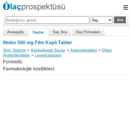
Anasayfa
İlaç Ara
İlaç Firmaları
İlaçlar
Molev 500 mg Film Kaplı Tablet
»
»
»
Sinir Sistemi
Antiepileptik İlaçlar
Antiepileptikler
Diğer
»
Antiepileptikler
Levetirasetam
Formülü:
Farmakolojik özellikleri: