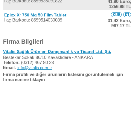
İlaç Barkodu: 8699536091822
41,90 Euro,
1256,98 TL
Epixx Xr 750 Mg 50 Film Tablet
İlaç Barkodu: 8699514030089
31,42 Euro,
967,17 TL
Firma Bilgileri
Vitalis Sağlık Ürünleri Danışmanlık ve Ticaret Ltd. Şti.
Bestekar Sokak 86/10 Kavaklıdere - ANKARA
Telefon:
(0312) 467 80 23
Email:
info@vitalis.com.tr
Firma profili ve diğer ürünlerin listesini görüntülemek için
firma ismine tıklayın