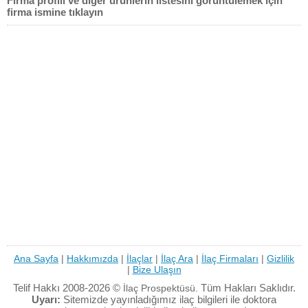
Firma profili ve diğer ürünlerin listesini görüntülemek için
firma ismine tıklayın
Ana Sayfa
|
Hakkımızda
|
İlaçlar
|
İlaç Ara
|
İlaç Firmaları
|
Gizlilik
|
Bize Ulaşın
Telif Hakkı 2008-2026 ©
Tüm Hakları Saklıdır.
İlaç Prospektüsü.
Uyarı:
Sitemizde yayınladığımız ilaç bilgileri ile doktora