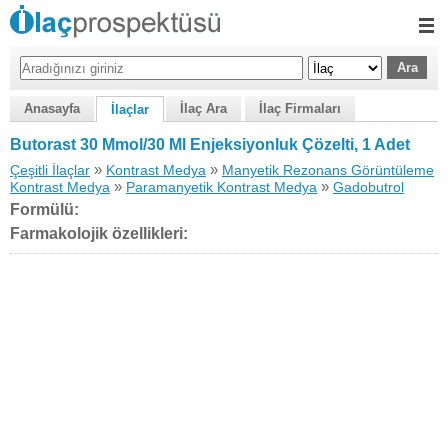
Anasayfa
İlaç Ara
İlaç Firmaları
İlaçlar
Butorast 30 Mmol/30 Ml Enjeksiyonluk Çözelti, 1 Adet
»
»
Çeşitli İlaçlar
Kontrast Medya
Manyetik Rezonans Görüntüleme
»
»
Kontrast Medya
Paramanyetik Kontrast Medya
Gadobutrol
Formülü:
Farmakolojik özellikleri: