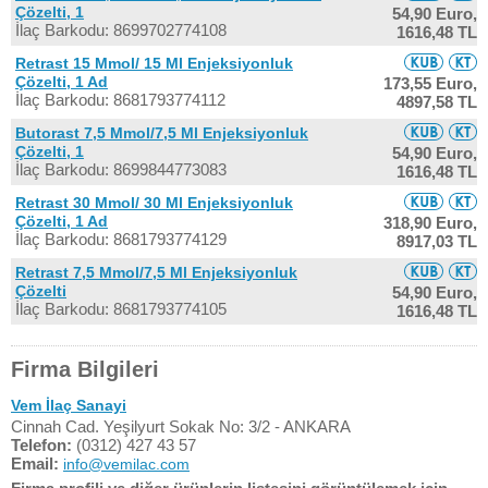
Çözelti, 1
54,90 Euro,
İlaç Barkodu: 8699702774108
1616,48 TL
Retrast 15 Mmol/ 15 Ml Enjeksiyonluk
Çözelti, 1 Ad
173,55 Euro,
İlaç Barkodu: 8681793774112
4897,58 TL
Butorast 7,5 Mmol/7,5 Ml Enjeksiyonluk
Çözelti, 1
54,90 Euro,
İlaç Barkodu: 8699844773083
1616,48 TL
Retrast 30 Mmol/ 30 Ml Enjeksiyonluk
Çözelti, 1 Ad
318,90 Euro,
İlaç Barkodu: 8681793774129
8917,03 TL
Retrast 7,5 Mmol/7,5 Ml Enjeksiyonluk
Çözelti
54,90 Euro,
İlaç Barkodu: 8681793774105
1616,48 TL
Firma Bilgileri
Vem İlaç Sanayi
Cinnah Cad. Yeşilyurt Sokak No: 3/2 - ANKARA
Telefon:
(0312) 427 43 57
Email:
info@vemilac.com