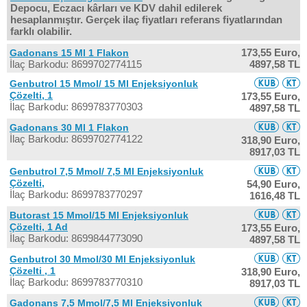
Depocu, Eczacı kârları ve KDV dahil edilerek
hesaplanmıştır. Gerçek ilaç fiyatları referans fiyatlarından
farklı olabilir.
173,55 Euro,
Gadonans 15 Ml 1 Flakon
İlaç Barkodu: 8699702774115
4897,58 TL
Genbutrol 15 Mmol/ 15 Ml Enjeksiyonluk
Çözelti, 1
173,55 Euro,
İlaç Barkodu: 8699783770303
4897,58 TL
Gadonans 30 Ml 1 Flakon
İlaç Barkodu: 8699702774122
318,90 Euro,
8917,03 TL
Genbutrol 7,5 Mmol/ 7,5 Ml Enjeksiyonluk
Çözelti,
54,90 Euro,
İlaç Barkodu: 8699783770297
1616,48 TL
Butorast 15 Mmol/15 Ml Enjeksiyonluk
Çözelti, 1 Ad
173,55 Euro,
İlaç Barkodu: 8699844773090
4897,58 TL
Genbutrol 30 Mmol/30 Ml Enjeksiyonluk
Çözelti , 1
318,90 Euro,
İlaç Barkodu: 8699783770310
8917,03 TL
Gadonans 7,5 Mmol/7,5 Ml Enjeksiyonluk