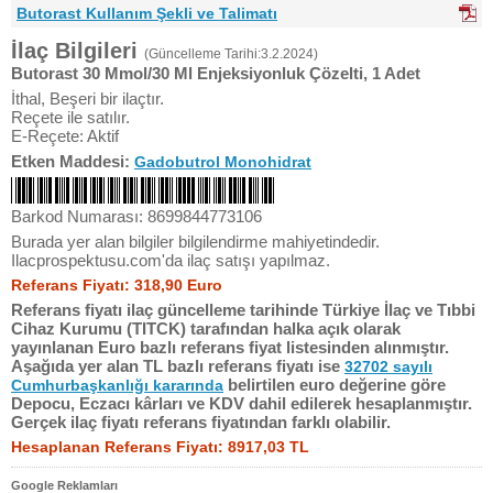
Butorast Kullanım Şekli ve Talimatı
İlaç Bilgileri
(Güncelleme Tarihi:3.2.2024)
Butorast 30 Mmol/30 Ml Enjeksiyonluk Çözelti, 1 Adet
İthal, Beşeri bir ilaçtır.
Reçete ile satılır.
E-Reçete: Aktif
Etken Maddesi:
Gadobutrol Monohidrat
Barkod Numarası: 8699844773106
Burada yer alan bilgiler bilgilendirme mahiyetindedir.
Ilacprospektusu.com'da ilaç satışı yapılmaz.
Referans Fiyatı: 318,90 Euro
Referans fiyatı ilaç güncelleme tarihinde Türkiye İlaç ve Tıbbi
Cihaz Kurumu (TITCK) tarafından halka açık olarak
yayınlanan Euro bazlı referans fiyat listesinden alınmıştır.
Aşağıda yer alan TL bazlı referans fiyatı ise
32702 sayılı
belirtilen euro değerine göre
Cumhurbaşkanlığı kararında
Depocu, Eczacı kârları ve KDV dahil edilerek hesaplanmıştır.
Gerçek ilaç fiyatı referans fiyatından farklı olabilir.
Hesaplanan Referans Fiyatı: 8917,03 TL
Google Reklamları