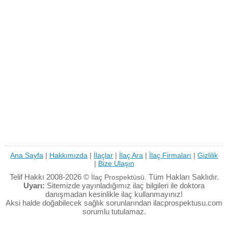
Ana Sayfa
|
Hakkımızda
|
İlaçlar
|
İlaç Ara
|
İlaç Firmaları
|
Gizlilik
|
Bize Ulaşın
Telif Hakkı 2008-2026 ©
Tüm Hakları Saklıdır.
İlaç Prospektüsü.
Uyarı:
Sitemizde yayınladığımız ilaç bilgileri ile doktora
danışmadan kesinlikle ilaç kullanmayınız!
Aksi halde doğabilecek sağlık sorunlarından ilacprospektusu.com
sorumlu tutulamaz.