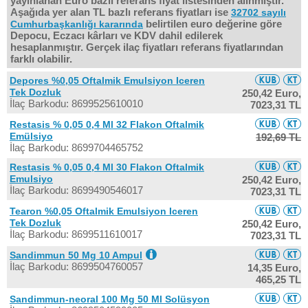
yayınlanan Euro bazlı referans fiyat listesinden alınmıştır.
Aşağıda yer alan TL bazlı referans fiyatları ise
32702 sayılı
belirtilen euro değerine göre
Cumhurbaşkanlığı kararında
Depocu, Eczacı kârları ve KDV dahil edilerek
hesaplanmıştır. Gerçek ilaç fiyatları referans fiyatlarından
farklı olabilir.
Depores %0,05 Oftalmik Emulsiyon Iceren
Tek Dozluk
250,42 Euro,
İlaç Barkodu: 8699525610010
7023,31 TL
Restasis % 0,05 0,4 Ml 32 Flakon Oftalmik
Emülsiyo
192,69 TL
İlaç Barkodu: 8699704465752
Restasis % 0,05 0,4 Ml 30 Flakon Oftalmik
Emulsiyo
250,42 Euro,
İlaç Barkodu: 8699490546017
7023,31 TL
Tearon %0,05 Oftalmik Emulsiyon Iceren
Tek Dozluk
250,42 Euro,
İlaç Barkodu: 8699511610017
7023,31 TL
Sandimmun 50 Mg 10 Ampul
İlaç Barkodu: 8699504760057
14,35 Euro,
465,25 TL
Sandimmun-neoral 100 Mg 50 Ml Solüsyon