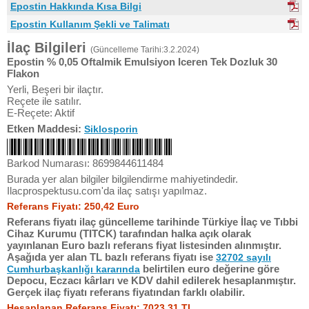
Epostin Hakkında Kısa Bilgi
Epostin Kullanım Şekli ve Talimatı
İlaç Bilgileri
(Güncelleme Tarihi:3.2.2024)
Epostin % 0,05 Oftalmik Emulsiyon Iceren Tek Dozluk 30
Flakon
Yerli, Beşeri bir ilaçtır.
Reçete ile satılır.
E-Reçete: Aktif
Etken Maddesi:
Siklosporin
Barkod Numarası: 8699844611484
Burada yer alan bilgiler bilgilendirme mahiyetindedir.
Ilacprospektusu.com'da ilaç satışı yapılmaz.
Referans Fiyatı: 250,42 Euro
Referans fiyatı ilaç güncelleme tarihinde Türkiye İlaç ve Tıbbi
Cihaz Kurumu (TITCK) tarafından halka açık olarak
yayınlanan Euro bazlı referans fiyat listesinden alınmıştır.
Aşağıda yer alan TL bazlı referans fiyatı ise
32702 sayılı
belirtilen euro değerine göre
Cumhurbaşkanlığı kararında
Depocu, Eczacı kârları ve KDV dahil edilerek hesaplanmıştır.
Gerçek ilaç fiyatı referans fiyatından farklı olabilir.
Hesaplanan Referans Fiyatı: 7023,31 TL