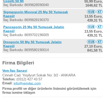
Cozelti 50 Ml
55,99 Euro,
İlaç Barkodu: 8699828590040
1646,62 TL
Sigmasporin Microral 25 Mg 50 Yumusak
Kapsül
13,55 Euro,
İlaç Barkodu: 8699828190370
439,31 TL
Panosporin 25 Mg 50 Yumusak Jelatin
Kapsül
13,55 Euro,
İlaç Barkodu: 8699702196009
439,31 TL
Drosporin 50 Mg 50 Yumusak Jelatin
Kapsül
27,10 Euro,
İlaç Barkodu: 8699580190014
841,58 TL
Firma Bilgileri
Vem İlaç Sanayi
Cinnah Cad. Yeşilyurt Sokak No: 3/2 - ANKARA
Telefon:
(0312) 427 43 57
Email:
info@vemilac.com
Firma profili ve diğer ürünlerin listesini görüntülemek için
firma ismine tıklayın