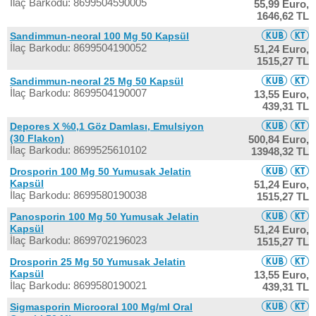
İlaç Barkodu: 8699504590005
55,99 Euro,
1646,62 TL
Sandimmun-neoral 100 Mg 50 Kapsül
İlaç Barkodu: 8699504190052
51,24 Euro,
1515,27 TL
Sandimmun-neoral 25 Mg 50 Kapsül
İlaç Barkodu: 8699504190007
13,55 Euro,
439,31 TL
Depores X %0,1 Göz Damlası, Emulsiyon
(30 Flakon)
500,84 Euro,
İlaç Barkodu: 8699525610102
13948,32 TL
Drosporin 100 Mg 50 Yumusak Jelatin
Kapsül
51,24 Euro,
İlaç Barkodu: 8699580190038
1515,27 TL
Panosporin 100 Mg 50 Yumusak Jelatin
Kapsül
51,24 Euro,
İlaç Barkodu: 8699702196023
1515,27 TL
Drosporin 25 Mg 50 Yumusak Jelatin
Kapsül
13,55 Euro,
İlaç Barkodu: 8699580190021
439,31 TL
Sigmasporin Microoral 100 Mg/ml Oral