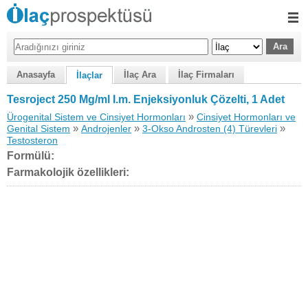
Anasayfa
İlaç Ara
İlaç Firmaları
İlaçlar
Tesroject 250 Mg/ml I.m. Enjeksiyonluk Çözelti, 1 Adet
»
Ürogenital Sistem ve Cinsiyet Hormonları
Cinsiyet Hormonları ve
»
»
»
Genital Sistem
Androjenler
3-Okso Androsten (4) Türevleri
Testosteron
Formülü:
Farmakolojik özellikleri: