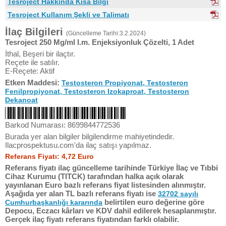
Tesroject Hakkında Kısa Bilgi
Tesroject Kullanım Şekli ve Talimatı
İlaç Bilgileri
(Güncelleme Tarihi:3.2.2024)
Tesroject 250 Mg/ml I.m. Enjeksiyonluk Çözelti, 1 Adet
İthal, Beşeri bir ilaçtır.
Reçete ile satılır.
E-Reçete: Aktif
Etken Maddesi:
Testosteron Propiyonat, Testosteron
Fenilpropiyonat, Testosteron Izokaproat, Testosteron
Dekanoat
Barkod Numarası: 8699844772536
Burada yer alan bilgiler bilgilendirme mahiyetindedir.
Ilacprospektusu.com'da ilaç satışı yapılmaz.
Referans Fiyatı: 4,72 Euro
Referans fiyatı ilaç güncelleme tarihinde Türkiye İlaç ve Tıbbi
Cihaz Kurumu (TITCK) tarafından halka açık olarak
yayınlanan Euro bazlı referans fiyat listesinden alınmıştır.
Aşağıda yer alan TL bazlı referans fiyatı ise
32702 sayılı
belirtilen euro değerine göre
Cumhurbaşkanlığı kararında
Depocu, Eczacı kârları ve KDV dahil edilerek hesaplanmıştır.
Gerçek ilaç fiyatı referans fiyatından farklı olabilir.