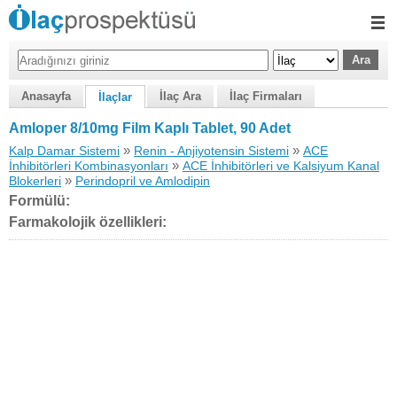
Anasayfa
İlaç Ara
İlaç Firmaları
İlaçlar
Amloper 8/10mg Film Kaplı Tablet, 90 Adet
»
»
Kalp Damar Sistemi
Renin - Anjiyotensin Sistemi
ACE
»
İnhibitörleri Kombinasyonları
ACE İnhibitörleri ve Kalsiyum Kanal
»
Blokerleri
Perindopril ve Amlodipin
Formülü:
Farmakolojik özellikleri: