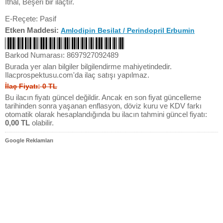
İthal, Beşeri bir ilaçtır.
E-Reçete: Pasif
Etken Maddesi:
Amlodipin Besilat / Perindopril Erbumin
Barkod Numarası: 8697927092489
Burada yer alan bilgiler bilgilendirme mahiyetindedir.
Ilacprospektusu.com'da ilaç satışı yapılmaz.
İlaç Fiyatı: 0 TL
Bu ilacın fiyatı güncel değildir. Ancak en son fiyat güncelleme
tarihinden sonra yaşanan enflasyon, döviz kuru ve KDV farkı
otomatik olarak hesaplandığında bu ilacın tahmini güncel fiyatı:
0,00 TL
olabilir.
Google Reklamları