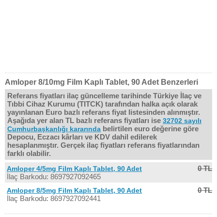
Amloper 8/10mg Film Kaplı Tablet, 90 Adet Benzerleri
Referans fiyatları ilaç güncelleme tarihinde Türkiye İlaç ve
Tıbbi Cihaz Kurumu (TITCK) tarafından halka açık olarak
yayınlanan Euro bazlı referans fiyat listesinden alınmıştır.
Aşağıda yer alan TL bazlı referans fiyatları ise
32702 sayılı
belirtilen euro değerine göre
Cumhurbaşkanlığı kararında
Depocu, Eczacı kârları ve KDV dahil edilerek
hesaplanmıştır. Gerçek ilaç fiyatları referans fiyatlarından
farklı olabilir.
0 TL
Amloper 4/5mg Film Kaplı Tablet, 90 Adet
İlaç Barkodu: 8697927092465
0 TL
Amloper 8/5mg Film Kaplı Tablet, 90 Adet
İlaç Barkodu: 8697927092441